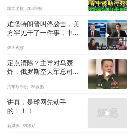
痛哭与母亲告
凯文老族
203跟贴
难怪特朗普叫停袭击，美
方罕见干了一件事，中方
智库预测有事发生
烽火观察
定点清除？主导对乌轰
炸，俄罗斯空天军总司令
疑在莫斯科最贵餐厅被炸
汽车乐乐说
26跟贴
身亡！
讲真，是球网先动手
的！！！
新媒体
39跟贴