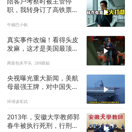
陪客户考察时被主管停
职，我转身订了高铁票。
2小时后总监急疯了：12
牛锅巴小钒
亿合同没你根本签不了
真实事件改编！看得头皮
发麻，这才是美国最顶级
刑侦片，全程高能
两面包夹芋头
269跟贴
央视曝光重大新闻，美航
母最强王牌，对中国失
效，美军落伍10年？
环球谈军武
2013年，安徽大学教师郭
春牛被执行死刑，行刑前