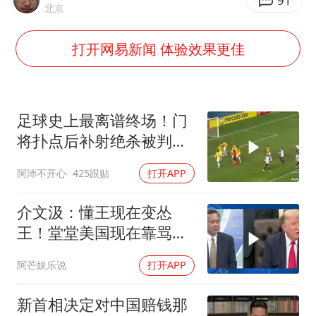
24小时不关空调 电费会更低吗
91
北京
中国养老床位“三连降”
打开网易新闻 体验效果更佳
哪吒汽车南宁工厂设备降价20%拍卖
我国编制完成新版全月地质图
郑国霖回应去景区上班被保安拦下
足球史上最离谱终场！门
U17国足1分钟轰2球
将扑点后补射绝杀被判无
效
外交部发言人就广岛核爆81周年等答记者问
阿沛不开心
425跟贴
打开APP
奋进开新局 实干挑大梁
介文汲：懂王现在变怂
王！堂堂美国现在靠骂人
赢的美伊战争
阿芒娱乐说
打开APP
新首相决定对中国赔钱那