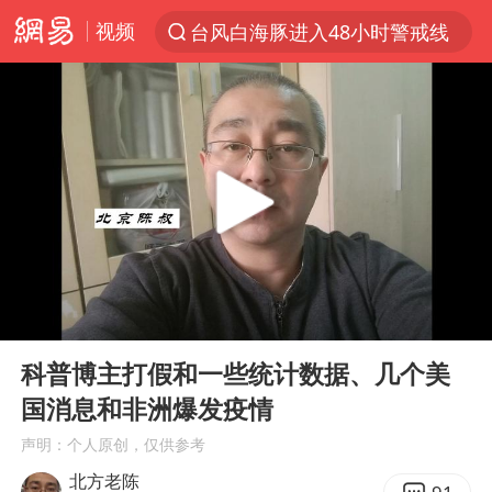
视频
台风白海豚进入48小时警戒线
以“新”破局 首发经济点亮城市消费活力
佛得角门将亮相智利俱乐部主场
中方回应是否在太平洋海底开采稀土
看守所辅警收受10万获刑1年
宇树科技发行价格150.80元/股
宇树科技王兴兴身家有望超200亿元
00:00
09:55
五粮液渠道价一箱上涨近百元
Play
Ent
full
CIA被曝已秘密设立古巴工作组
科普博主打假和一些统计数据、几个美
国消息和非洲爆发疫情
法国下周开始禁止未经同意的电话营销
声明：个人原创，仅供参考
贵州轮胎子公司获美国退税8136万
北方老陈