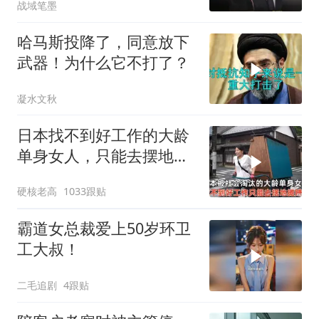
战域笔墨
哈马斯投降了，同意放下
武器！为什么它不打了？
凝水文秋
日本找不到好工作的大龄
单身女人，只能去摆地
摊，一天有多心累？
硬核老高
1033跟贴
霸道女总裁爱上50岁环卫
工大叔！
二毛追剧
4跟贴