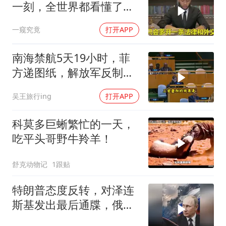
一刻，全世界都看懂了：
不能对华继续天真
一窥究竟
打开APP
南海禁航5天19小时，菲
方递图纸，解放军反制组
合拳已到位
吴王旅行ing
打开APP
科莫多巨蜥繁忙的一天，
吃平头哥野牛羚羊！
舒克动物记
1跟贴
特朗普态度反转，对泽连
斯基发出最后通牒，俄乌
终于走向尾声？