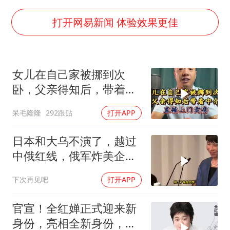
如何把百年大党建设得更加坚强有力
香港殿堂级填词人黎彼得因病离世 终年76岁
打开网易新闻 体验效果更佳
弹药库存告急 美军补货难
南太行山失联女孩最后信号不在山林
女儿在自己家被挪到次
李亚鹏向地铁吐血女孩捐99999元
卧，父亲得知后，带着中
总书记关心百姓身边这些民生大事
介直接上门卖房
呆毛隆隆
292跟贴
打开APP
日本和大乌不演了，越过
中俄红线，俄军炸美企就
是一次警告
下次再见吧
打开APP
官宣！全红婵正式迎来新
身份，亮相全新身份，与