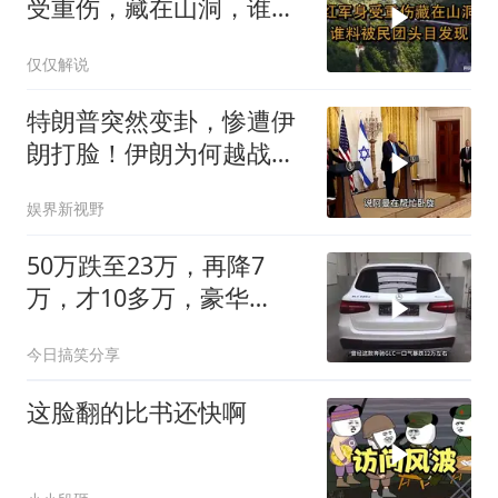
受重伤，藏在山洞，谁料
被民团头目发现
仅仅解说
特朗普突然变卦，惨遭伊
朗打脸！伊朗为何越战越
勇？
娱界新视野
50万跌至23万，再降7
万，才10多万，豪华
SUV“降价王
今日搞笑分享
这脸翻的比书还快啊