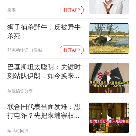
陈芋汐已天差地别
袁湛
打开APP
狮子捕杀野牛，反被野牛
杀死！
舒克动物记
1跟贴
打开APP
巴基斯坦太聪明：关键时
刻站队伊朗，如今换来比
山还高的盟友
兰妮搞笑分享
联合国代表当面发难：想
打电诈？先把柬埔寨权贵
的底裤扒了！
军武时间线