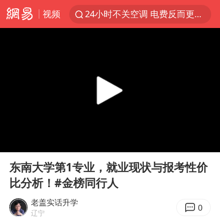
视频
24小时不关空调 电费反而更低？
店主遭女子“鬼手”换钞
美国退回1000亿美元关税
38岁山东财大教授刘海明逝世
维持强台风级！白海豚直奔华东沿海
河南试行周五下午弹性离岗
顾客结账把钱扔地上 服务员霸气扔回
00:00
01:06
日本籍女网红在韩直播时自杀身亡
Play
Ent
full
“天津之眼”摩天轮附近2人落水
东南大学第1专业，就业现状与报考性价
比分析！#金榜同行人
银行午休1.5小时 留个窗口行不行
41岁女子为鼓励女儿考上985研究生
老盖实话升学
0
辽宁