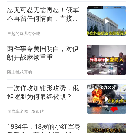
忍无可忍无需再忍！俄军
不再留任何情面，直接炸
平基辅美国军工厂
早起的鸟儿有饭吃
两件事令美国明白，对伊
朗开战麻烦重重
陌上桃花开的
一次佯攻加钳形攻势，俄
巡逻艇为何最终被毁？
局势车老鸭
28跟贴
1934年，18岁的小红军身