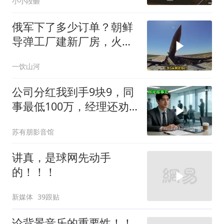
小小段砸
俄军下了多少订单？朝鲜
导弹工厂建新厂房，火星
11让乌军印象深刻
一饮山河
公司分红我到手9块9，同
事最低100万，经理还劝
我续签，我笑了：不签了
苏有朋影音馆
讲真，是球网先动手
的！！！
新媒体
39跟贴
论背景音乐的重要性！！