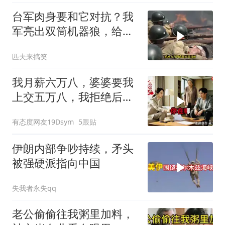
台军肉身要和它对抗？我
军亮出双筒机器狼，给登
陆步兵扫清通道
匹夫来搞笑
我月薪六万八，婆婆要我
上交五万八，我拒绝后她
换了门锁，12天后我决意
有态度网友19Dsym
5跟贴
离婚
伊朗内部争吵持续，矛头
被强硬派指向中国
失我者永失qq
老公偷偷往我粥里加料，