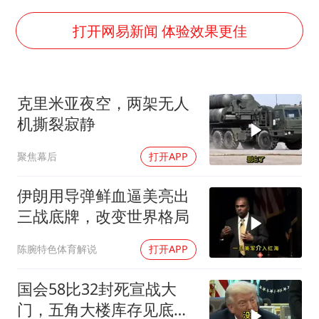
日本籍女网红在韩直播时自杀身亡
多专业取消艺考 文化工作者要有文化
打开网易新闻 体验效果更佳
汕头市政府被约谈
南太行山失联女孩最后信号不在山林
克里米亚夜空，两架无人
总书记关心百姓身边这些民生大事
机撕裂寂静
聚焦幕后
打开APP
伊朗用导弹鲜血逼美亮出
三战底牌，改变世界格局
陈腕特色体育解说
打开APP
国会58比32封死宣战大
门，五角大楼库存见底，