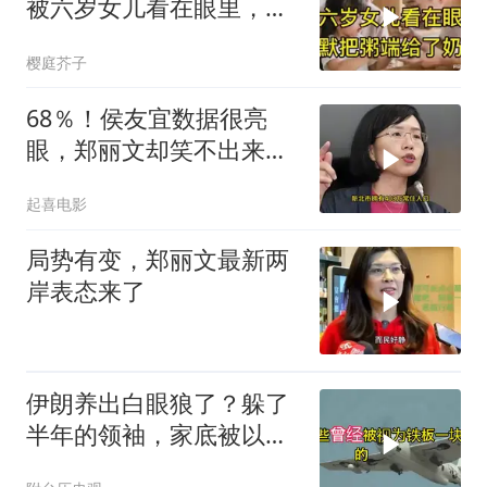
被六岁女儿看在眼里，默
默把粥端给了奶奶
樱庭芥子
68％！侯友宜数据很亮
眼，郑丽文却笑不出来
了，卢秀燕高下立判
起喜电影
局势有变，郑丽文最新两
岸表态来了
伊朗养出白眼狼了？躲了
半年的领袖，家底被以色
列摸得一干二净