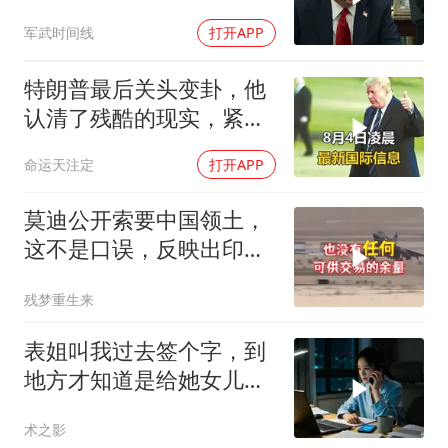
特朗普叫停打伊朗那晚发
军武时间线
打开APP
生了什么
特朗普最后关头变卦，他
认清了残酷的现实，紧急
下令美军停止行动
命运天注定
打开APP
莫迪公开索要中国领土，
这不是口误，反映出印度
内政危机的总爆发
残梦重生来
表姐叫我过去签个字，到
地方才知道是给她女儿婚
房做无限连带担保
术之影