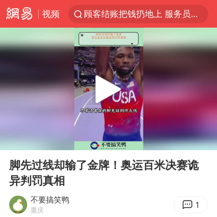
视频
顾客结账把钱扔地上 服务员霸气扔回
38岁山东财大教授刘海明逝世
李亚鹏向地铁吐血女孩捐99999元
台风白海豚或在华东沿海登陆
香港殿堂级填词人黎彼得因病离世 终年76岁
FIFA官方支持因凡蒂诺
41岁女子为鼓励女儿考上985研究生
00:00
00:48
弹药库存告急 美军补货难
Play
Ent
full
如何把百年大党建设得更加坚强有力
脚先过线却输了金牌！奥运百米决赛诡
异判罚真相
沙特否认与胡塞武装举行会谈
乘客脱鞋散发异味 司机提醒反被怼
不要搞笑鸭
1
重庆