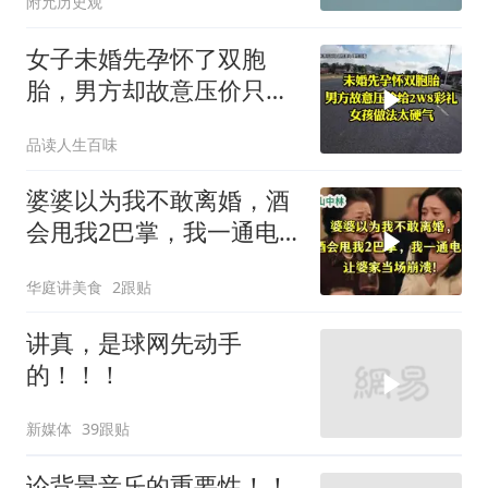
附允历史观
女子未婚先孕怀了双胞
胎，男方却故意压价只给
2万8彩礼
品读人生百味
婆婆以为我不敢离婚，酒
会甩我2巴掌，我一通电
话让婆家当场懵了
华庭讲美食
2跟贴
讲真，是球网先动手
的！！！
新媒体
39跟贴
论背景音乐的重要性！！