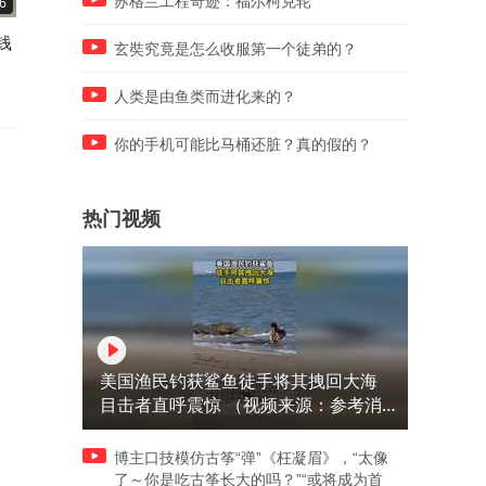
苏格兰工程奇迹：福尔柯克轮
6
00:18
00:21
钱
孩子出来放牛，牛太不听话！
安装三角带，原来这样安装
玄奘究竟是怎么收服第一个徒弟的？
的！
人类是由鱼类而进化来的？
你的手机可能比马桶还脏？真的假的？
热门视频
美国渔民钓获鲨鱼徒手将其拽回大海
目击者直呼震惊 （视频来源：参考消
息）
博主口技模仿古筝“弹”《枉凝眉》，“太像
了～你是吃古筝长大的吗？”“或将成为首