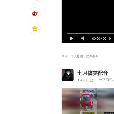
00:00
/
00:19
声明：个人原创，仅供参考
七月搞笑配音
一路有你
1.4万粉丝