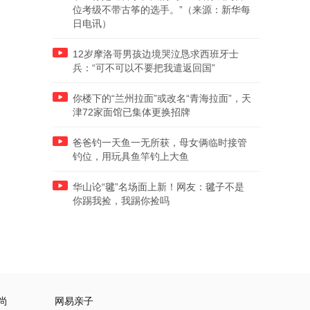
位考级不带古筝的选手。”（来源：新华每
日电讯）
12岁摩洛哥男孩边境哭泣恳求西班牙士
兵：“可不可以不要把我遣返回国”
你楼下的“兰州拉面”或改名“青海拉面”，天
津72家面馆已集体更换招牌
爸爸钓一天鱼一无所获，母女俩临时接管
钓位，用玩具鱼竿钓上大鱼
华山论“毽”名场面上新！网友：毽子不是
你踢我捡，我踢你捡吗
尚
网易亲子