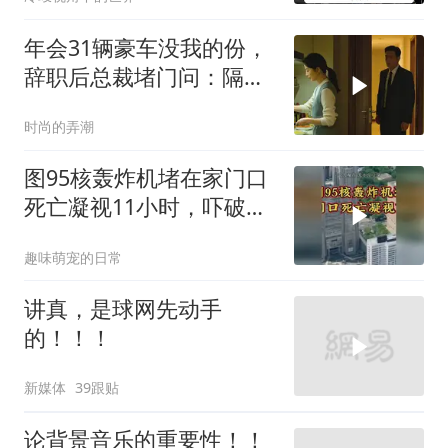
年会31辆豪车没我的份，
辞职后总裁堵门问：隔壁
楼你买的？
时尚的弄潮
图95核轰炸机堵在家门口
死亡凝视11小时，吓破胆
的日本多绝望？
趣味萌宠的日常
讲真，是球网先动手
的！！！
新媒体
39跟贴
论背景音乐的重要性！！