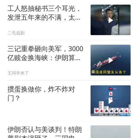
工人怒抽秘书三个耳光，
发泄五年来的不满，太解
气了！
二毛追剧
三记重拳砸向美军，3000
亿赎金换海峡：伊朗算准
了特朗普不敢还手
王同学来了
掼蛋换做你，炸不炸对
门？
伊朗否认与美谈判！特朗