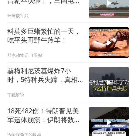
普剧本演砸了，三国电话
打爆德黑兰表忠心
环球谈军武
科莫多巨蜥繁忙的一天，
吃平头哥野牛羚羊！
舒克动物记
1跟贴
赫梅利尼茨基爆炸7小
时，5特种兵失踪，真相
远超想象
丁睋解说
18死482伤！特朗普见美
军遗体崩溃：伊朗将数倍
偿还
冷峻视角下的世界