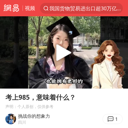
视频
我国货物贸易进出口超30万亿元
上半年我国机械工业经济运行稳中有进
官方通报教师招聘笔试前13名被淘汰
河南撤回“领导带薪错峰休假”通知
泰国枪击案凶手先杀祖父母后行凶
台风“白海豚”体型变大！环流面积接近13个浙江那么大
泰国校园枪击案死亡人数升至7人
00:00
00:21
东航新规：提前14天可免费退改签
Play
Ent
full
国防部：坚决反制任何闹海挑衅图谋
考上985，意味着什么？
四川宜宾地震网友称睡觉被摇醒
声明：个人原创，仅供参考
挑战你的想象力
曝美拒绝乌增购“爱国者”导弹请求
1
四川