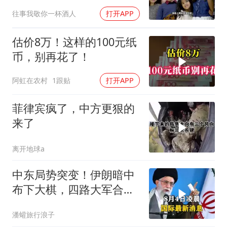
往事我敬你一杯酒人
打开APP
估价8万！这样的100元纸
币，别再花了！
阿虹在农村
1跟贴
打开APP
菲律宾疯了，中方更狠的
来了
离开地球a
中东局势突变！伊朗暗中
布下大棋，四路大军合
围，特朗普面临死局
潘蠸旅行浪子