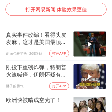
陕西省委书记赶赴柞水县杏坪镇
打开网易新闻 体验效果更佳
女孩摆摊卖菌子时收到北大通知书
改名后的“青海拉面”店
命案逃犯躲进深山21年活得像野人
真实事件改编！看得头皮
广岛核爆81周年央视播《奥本海默》
发麻，这才是美国最顶级
全球百万人“花钱干农活”
刑侦片，全程高能
两面包夹芋头
269跟贴
打开APP
DeepSeek投资宇树科技意味什么
刚投下重磅炸弹，特朗普
东方之约 相约未来
火速喊停，伊朗怀疑有
诈，美国发撤侨警告
胖子的勇气
打开APP
欧洲快被啃成空壳了！