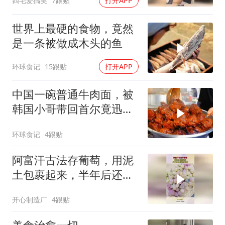
四毛爱搞笑
7跟贴
打开APP
世界上最硬的食物，竟然
是一条被做成木头的鱼
环球食记
15跟贴
打开APP
中国一碗普通牛肉面，被
韩国小哥带回首尔竟迅速
走红
环球食记
4跟贴
阿富汗古法存葡萄，用泥
土包裹起来，半年后还是
很新鲜的！
开心制造厂
4跟贴