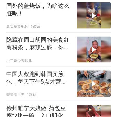
国外的盖烧饭，为啥这么
脏呢！
真实搞笑配音
1跟贴
隐藏在周口胡同的美食红
薯粉条，麻辣过瘾，你来
吃过没？
小二哥今去哪儿
中国大叔跑到韩国卖煎
包，每天下午5点才营
业，直言月赚5万很满足
彗星看世界
1跟贴
徐州睢宁大娘做“蒲包豆
腐”2块一碗，入口即化，