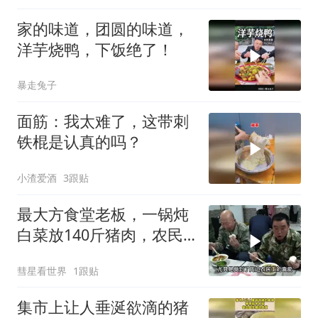
家的味道，团圆的味道，
洋芋烧鸭，下饭绝了！
暴走兔子
面筋：我太难了，这带刺
铁棍是认真的吗？
小渣爱酒
3跟贴
最大方食堂老板，一锅炖
白菜放140斤猪肉，农民
工：10元就能吃爽
彗星看世界
1跟贴
集市上让人垂涎欲滴的猪