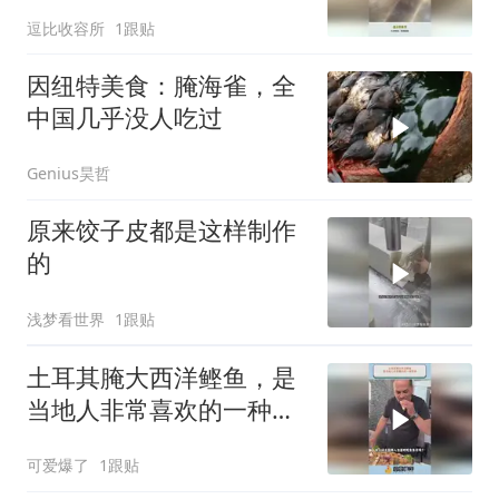
逗比收容所
1跟贴
因纽特美食：腌海雀，全
中国几乎没人吃过
Genius昊哲
原来饺子皮都是这样制作
的
浅梦看世界
1跟贴
土耳其腌大西洋鲣鱼，是
当地人非常喜欢的一种美
食
可爱爆了
1跟贴