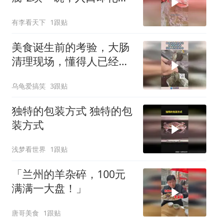
味道棒！
有李看天下
1跟贴
美食诞生前的考验，大肠
清理现场，懂得人已经流
口水！
乌龟爱搞笑
3跟贴
独特的包装方式 独特的包
装方式
浅梦看世界
1跟贴
「兰州的羊杂碎，100元
满满一大盘！」
唐哥美食
1跟贴