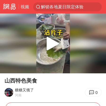
解锁各地夏日限定体验
视频
西湖突现狂风暴雨 游客瞬间被浇透
河南重大刑事案嫌疑人落网
马克·艾伦退出斯诺克中国公开赛
视频丨中国东方电气集团原党组副书记、董事宋致远被查
金饰克价一夜涨回1300元
梁家辉：到内地拍戏不是北上是回归
白海豚将正面袭击贯穿浙江
00:00
00:19
Play
Ent
酒店回应车内过夜被收150元
full
山西特色美食
牛津大学一纸声明甩不了锅
糖糖又饿了
0
新疆景区自驾服务费改为按车收费
河南
香港宏福苑火灾或由烟头引起