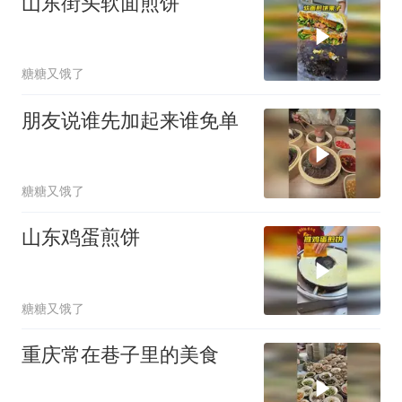
山东街头软面煎饼
糖糖又饿了
朋友说谁先加起来谁免单
糖糖又饿了
山东鸡蛋煎饼
糖糖又饿了
重庆常在巷子里的美食