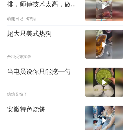
排，师傅技术太高，做出
晶莹剔透感觉！
萌趣日记
4跟贴
超大只美式热狗
合租受难实录
当电员说你只能挖一勺
糖糖又饿了
安徽特色烧饼