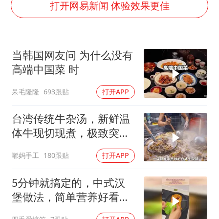
打开网易新闻 体验效果更佳
浙江台州《告全体市民书》
西贝创始人贾国龙押注鲜羊赛道
“不怕六爷挂得多 就怕六爷挂一颗”
当韩国网友问 为什么没有
高端中国菜 时
董璇小酒窝朵朵为佟丽娅庆生
36岁男演员成景区NPC后人气爆棚
呆毛隆隆
693跟贴
打开APP
人民的健康、体质、幸福一脉相承
台湾传统牛杂汤，新鲜温
体牛现切现煮，极致突出
牛肉的本鲜
嘟妈手工
180跟贴
打开APP
5分钟就搞定的，中式汉
堡做法，简单营养好看又
好吃！