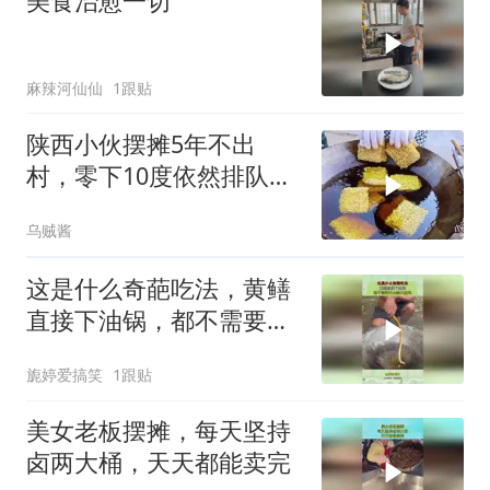
美食治愈一切
麻辣河仙仙
1跟贴
陕西小伙摆摊5年不出
村，零下10度依然排队，
大妈说：就爱这口
乌贼酱
这是什么奇葩吃法，黄鳝
直接下油锅，都不需要先
去除内脏吗？
旎婷爱搞笑
1跟贴
美女老板摆摊，每天坚持
卤两大桶，天天都能卖完