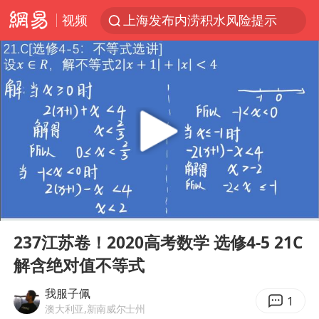
上海发布内涝积水风险提示
视频
小沈阳加盟《披荆斩棘》
台风“白海豚”登陆 各地各部门全力应对
白海豚雨量超越利奇马、巴威
人形机器人第一股
上海地铁4条线路全线停运
宇树申购 中一签有望赚20万元
4.2平卫生间补漏注胶花1.55万
00:00
04:30
Play
Ent
白海豚路径图
full
237江苏卷！2020高考数学 选修4-5 21C
武汉3名城管协管员殴打摊主被刑拘
解含绝对值不等式
律师谈贾冰私人饭局被偷拍
我服子佩
1
澳大利亚,新南威尔士州
男子结婚8年3个女儿都不是亲生