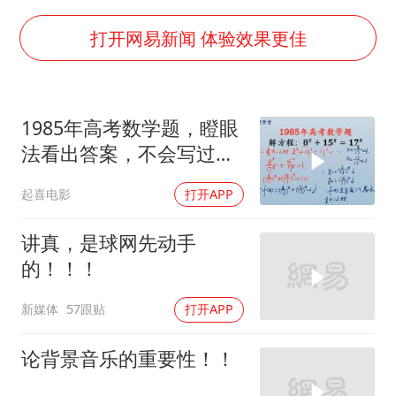
多地银行上调存款利率
打开网易新闻 体验效果更佳
面对面丨蔡磊：与渐冻症抗争 纵使不敌 也不屈服
5万小车卖不动 微型代步车集体遇冷
1985年高考数学题，瞪眼
NBA传奇教练老尼尔森去世
法看出答案，不会写过程
手机真会“偷听”我们说话吗
还是得0分
上半年全球新能源乘用车销量1122万台
起喜电影
打开APP
加沙约14万栋建筑被完全摧毁
讲真，是球网先动手
从科技创新看开局起步的时与势
的！！！
新媒体
57跟贴
打开APP
论背景音乐的重要性！！