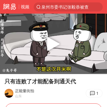
视频
泉州市委书记张毅恭被查
“电影+”如何激发千亿级消费新活力？
全球首个长时储能一体化产业园量产
台风白海豚已进入24小时警戒线
陈垣宇0-3张禹珍 国乒男单全军覆没
四川宜宾市高县4.9级地震致1人死亡
中巨芯：上半年归母净利润1405.77万元
00:00
00:51
中国女篮70-67险胜尼日利亚女篮
Play
Ent
full
名创优品回应女子吐槽内裤质量差
只有连败了才能配备到通天代
上海：台风白海豚或将带来龙卷风
正能量街拍
1
山东
出口禁令驱动有色板块大涨