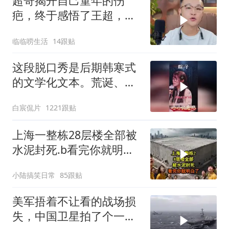
超哥揭开自己童年的伤
疤，终于感悟了王超，他
决定接妈妈回来养老
临临唠生活
14跟贴
这段脱口秀是后期韩寒式
的文学化文本。荒诞、激
愤又温暖
白宸侃片
1221跟贴
上海一整栋28层楼全部被
水泥封死.b看完你就明白
了..s
小陆搞笑日常
85跟贴
美军捂着不让看的战场损
失，中国卫星拍了个一清