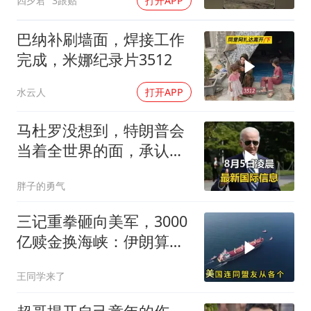
四夕君
3跟贴
打开APP
巴纳补刷墙面，焊接工作
完成，米娜纪录片3512
水云人
打开APP
马杜罗没想到，特朗普会
当着全世界的面，承认一
个众所周知的事实
胖子的勇气
三记重拳砸向美军，3000
亿赎金换海峡：伊朗算准
了特朗普不敢还手
王同学来了