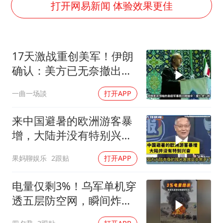
秋天的第一杯奶茶到底有多火
打开网易新闻 体验效果更佳
国防部：中国军队坚决反制任何闹海挑衅图谋
东航：国内客票提前14天免费退改
17天激战重创美军！伊朗
“今天得有40℃了吧 为啥还不预警”
确认：美方已无奈撤出两
胡彦斌韩磊 谁帮谁
处军事基地
一曲一场談
打开APP
胡彦斌获《歌手2026》歌王
38岁演员求职万岁山NPC成功
来中国避暑的欧洲游客暴
夯实基础开新局
增，大陆并没有特别兴
奋！介文汲
果妈聊娱乐
2跟贴
打开APP
电量仅剩3%！乌军单机穿
透五层防空网，瞬间炸飞
俄军车队