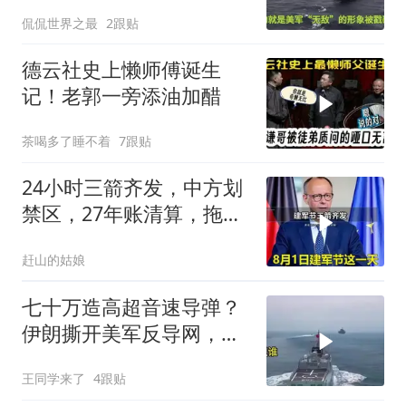
二楚
侃侃世界之最
2跟贴
德云社史上懒师傅诞生
记！老郭一旁添油加醋
茶喝多了睡不着
7跟贴
24小时三箭齐发，中方划
禁区，27年账清算，拖船
问题公开
赶山的姑娘
七十万造高超音速导弹？
伊朗撕开美军反导网，炸
出中国工业底牌
王同学来了
4跟贴