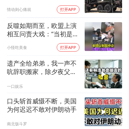
情动则心痛就
打开APP
反噬如期而至，欧盟上演
相互问责大戏：“当初是谁
提议制裁中企的？”
小怪吃美食
打开APP
遗产全给弟弟，我一声不
吭辞职搬家，除夕夜父亲
喊我结账，我笑了
一口娱乐
口头斩首威慑不断，美国
为何迟迟不敢对伊朗动手
南北饭斗罗