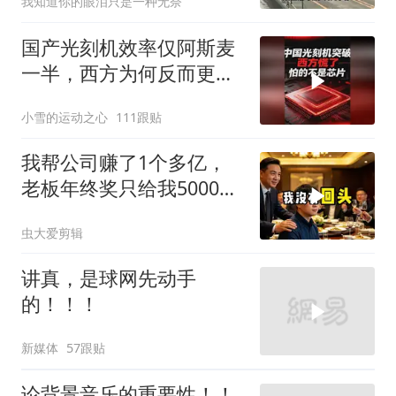
我知道你的眼泪只是一种无奈
国产光刻机效率仅阿斯麦
一半，西方为何反而更
慌？
小雪的运动之心
111跟贴
我帮公司赚了1个多亿，
老板年终奖只给我5000
块，我辞职出国
虫大爱剪辑
讲真，是球网先动手
的！！！
新媒体
57跟贴
论背景音乐的重要性！！