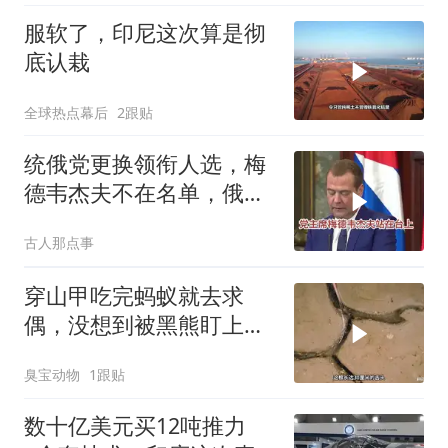
服软了，印尼这次算是彻
底认栽
全球热点幕后
2跟贴
统俄党更换领衔人选，梅
德韦杰夫不在名单，俄政
坛释放出什么信号？
古人那点事
穿山甲吃完蚂蚁就去求
偶，没想到被黑熊盯上
了！
臭宝动物
1跟贴
数十亿美元买12吨推力