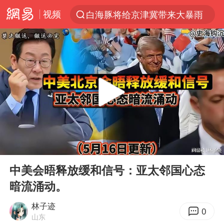
视频
白海豚将给京津冀带来大暴雨
上半年我国经营主体结构持续优化
杭州机场已取消航班388架次
中国籍豪华游艇富商之子在泰国被杀
王艺迪无缘横滨赛决赛
浙江省委书记王浩再调度：该停下的坚决停下来，让社会面静下来
《披荆斩棘2026》阵容官宣
00:00
12:24
中国第1高楼阻尼器摆动明显
Play
Ent
full
国足U17与阿森纳决赛取消 并列冠军
中美会晤释放缓和信号：亚太邻国心态
暗流涌动。
《龙餐馆》 冲奖
上门女婿出轨女邻居多年被判重婚罪
林子迹
0
山东