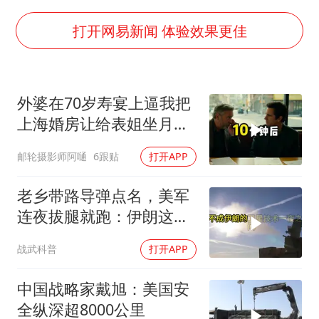
2025年小学教师减少13.19万
女子发现前夫婚内与第三者育子
打开网易新闻 体验效果更佳
以军士兵把枪口对准中国记者
笔试第一被劝弃考涉事副校长被撤职
外婆在70岁寿宴上逼我把
构建更高水平的全民健身公共服务体系
上海婚房让给表姐坐月
萌娃帮爷爷脱玉米 卖力干活超可爱
子，我说行转问舅舅
邮轮摄影师阿嗵
6跟贴
打开APP
灌溉水坝被隔成鱼塘 村民投诉20余年
奋力开创中国式现代化建设新局面
老乡带路导弹点名，美军
连夜拔腿就跑：伊朗这波
操作把霸权底裤撕了个精
战武科普
打开APP
光
中国战略家戴旭：美国安
全纵深超8000公里