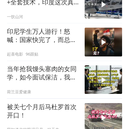
+全套技术，印度这次真
要搞定航发
一饮山河
印尼学生万人游行！怒
喊：国家快完了，而总统
却装看不见？
起喜电影
96跟贴
当年抢我馒头塞肉的女同
学，如今面试保洁，我亲
自面她
荷兰豆爱健康
被关七个月后马杜罗首次
开口！