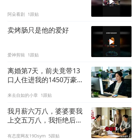
阿朵看剧
1跟贴
卖烤肠只是他的爱好
爱神剪辑
1跟贴
离婚第7天，前夫竟带13
口人住进我的1450万豪
宅，一开门全傻眼
来去自如的小章
1跟贴
我月薪六万八，婆婆要我
上交五万八，我拒绝后她
换了门锁，12天后我决意
有态度网友19Dsym
5跟贴
离婚