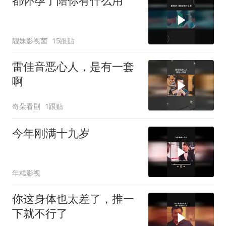
都怀孕了陪你有什么用
靓妹影视菌
15跟贴
雷佳音恶心人，是有一套
啊
奇朵看剧
1跟贴
今年刚满十九岁
年糕影视
你这身体也太差了，推一
下就不行了