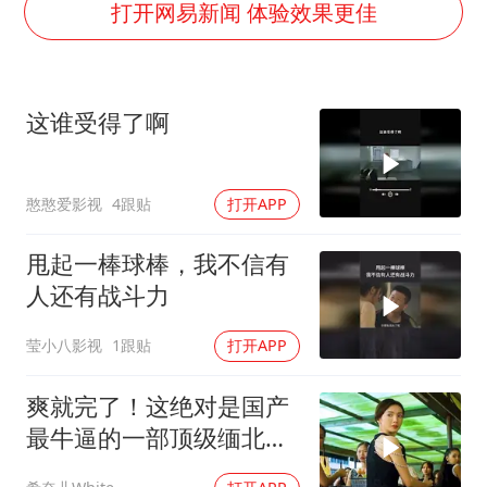
宇树王兴兴被问了360多个问题
打开网易新闻 体验效果更佳
全民健身事业高质量发展
几元成本的AI广告导致千万市值蒸发
这谁受得了啊
唐田赛前发布会上引用《孙子兵法》
台当局重金为“台独”织“皇帝新衣”
憨憨爱影视
4跟贴
打开APP
郑丽文：台湾从来没有“独立”过
商场现钱学森巨幅海报 负责人回应
甩起一棒球棒，我不信有
乐享全民健身 共筑健康中国
人还有战斗力
莹小八影视
1跟贴
打开APP
爽就完了！这绝对是国产
最牛逼的一部顶级缅北犯
罪电影，全程高能