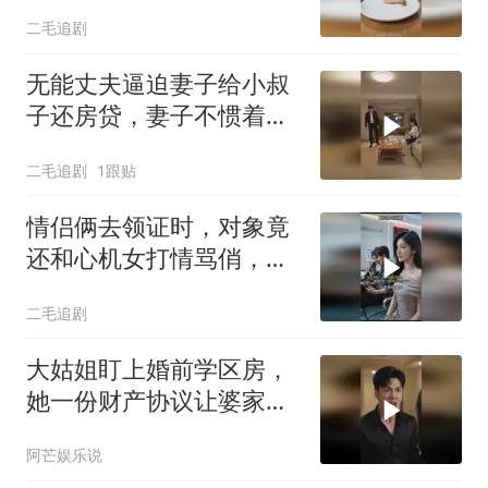
声！
二毛追剧
无能丈夫逼迫妻子给小叔
子还房贷，妻子不惯着他
的臭毛病！
二毛追剧
1跟贴
情侣俩去领证时，对象竟
还和心机女打情骂俏，女
孩直接不结了！
二毛追剧
大姑姐盯上婚前学区房，
她一份财产协议让婆家盘
算落空
阿芒娱乐说