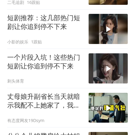
二毛追剧
16跟贴
短剧推荐：这几部热门短
剧让你追到停不下来
小影的娱乐
1跟贴
一个片段入坑！这些热门
短剧让你追到停不下来
刺头体育
丈母娘升副省长当天就暗
示我配不上她家了，我当
场签完分手书，走到门口
有态度网友19Dsym
拨通了一个电话