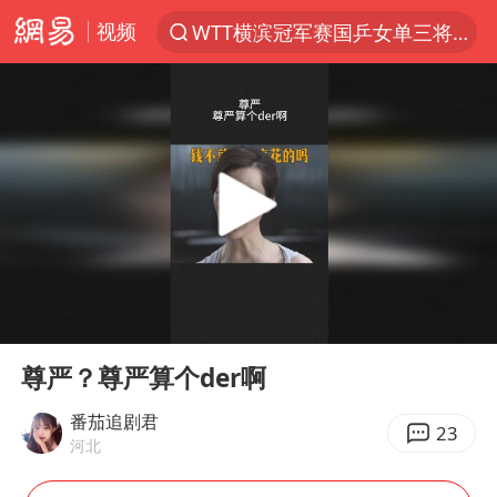
视频
WTT横滨冠军赛国乒女单三将晋级四强
光影经济撬动暑期消费新蓝海
日本发布排名：“中国第一，美日德韩英法居后”
大V：马科斯把路走绝了
黄金牛市回来了吗
杭州全市有序停课
情侣在平潭拍日出时坠崖致一死一伤
00:00
01:33
检测列车撞人致11死2伤 涉事单位被罚
Play
Ent
full
上四休三，但降薪1000元，你接受吗？
尊严？尊严算个der啊
36岁男演员成景区NPC后人气爆棚
番茄追剧君
23
河北
身体出现这几个信号可能是肝在求救