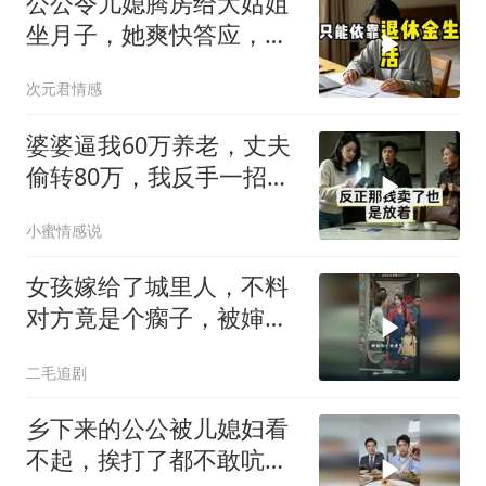
公公令儿媳腾房给大姑姐
坐月子，她爽快答应，出
门前带走全部燃气卡和保
次元君情感
单
婆婆逼我60万养老，丈夫
偷转80万，我反手一招他
们傻了
小蜜情感说
女孩嫁给了城里人，不料
对方竟是个瘸子，被婶子
和妹妹一顿嘲讽！
二毛追剧
乡下来的公公被儿媳妇看
不起，挨打了都不敢吭