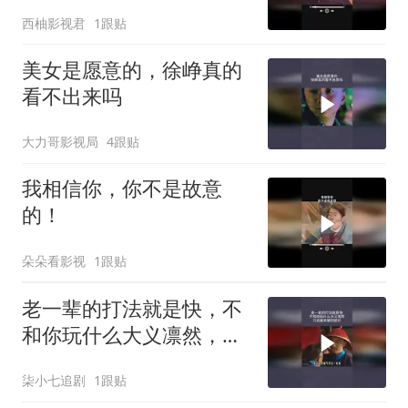
西柚影视君
1跟贴
美女是愿意的，徐峥真的
看不出来吗
大力哥影视局
4跟贴
我相信你，你不是故意
的！
朵朵看影视
1跟贴
老一辈的打法就是快，不
和你玩什么大义凛然，只
说最关键的部分
柒小七追剧
1跟贴