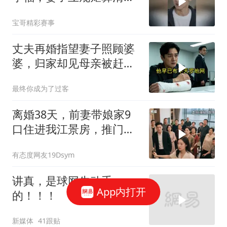
一笔账
宝哥精彩赛事
丈夫再婚指望妻子照顾婆
婆，归家却见母亲被赶出
门
最终你成为了过客
离婚38天，前妻带娘家9
口住进我江景房，推门瞬
间全家脸都黑了
有态度网友19Dsym
讲真，是球网先动手
App内打开
的！！！
新媒体
41跟贴