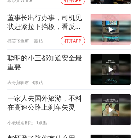
希奈儿White
打开APP
董事长出行办事，司机见
状赶紧拉下挡板，看反应
不像第一次
搞笑飞鱼剪
1跟贴
打开APP
聪明的小三都知道安全最
重要
表哥剪辑君
4跟贴
一家人去国外旅游，不料
在高速公路上刹车失灵
小暖暖追剧社
1跟贴