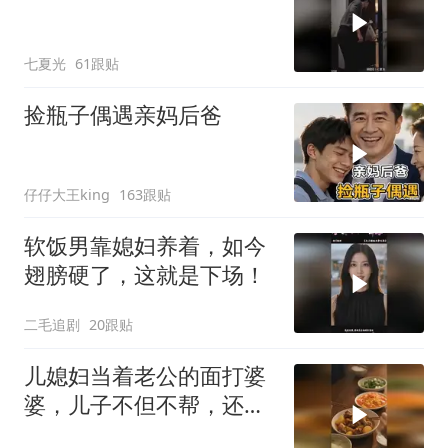
七夏光
61跟贴
捡瓶子偶遇亲妈后爸
仔仔大王king
163跟贴
软饭男靠媳妇养着，如今
翅膀硬了，这就是下场！
二毛追剧
20跟贴
儿媳妇当着老公的面打婆
婆，儿子不但不帮，还助
纣为虐！