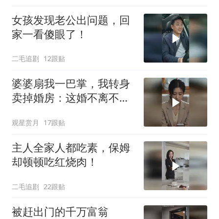
女孩发现老公出问题，回
家一看傻眼了！
二毛追剧
12跟贴
婆婆扇我一巴掌，我转身
卖掉婚房：这婚不离不
行！
观星赏月
17跟贴
主人全家人都吃素，保姆
却顿顿吃红烧肉！
二毛追剧
22跟贴
被赶出门的千万富翁