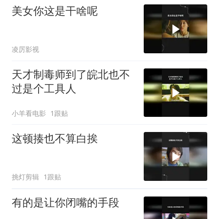
美女你这是干啥呢
凌厉影视
天才制毒师到了皖北也不
过是个工具人
小羊看电影
1跟贴
这顿揍也不算白挨
挑灯剪辑
1跟贴
有的是让你闭嘴的手段