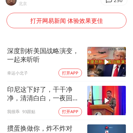
22岁女生南太行山失联已超十天
250
北京
汕头市政府被约谈
打开网易新闻 体验效果更佳
陕西柞水遭遇暴雨五千余户群众转移
蜜雪冰城员工抽烟收银 门店现已停业
嘲讽周星驰无儿女没朋友 李修贤道歉
深度剖析美国战略演变，
坚持党全面领导和党中央集中统一领导
一起来听听
幸运小北子
打开APP
印尼这下好了，干干净
净，清清白白，一夜回到
了从前（3） (2)
我很乖
93跟贴
打开APP
掼蛋换做你，炸不炸对