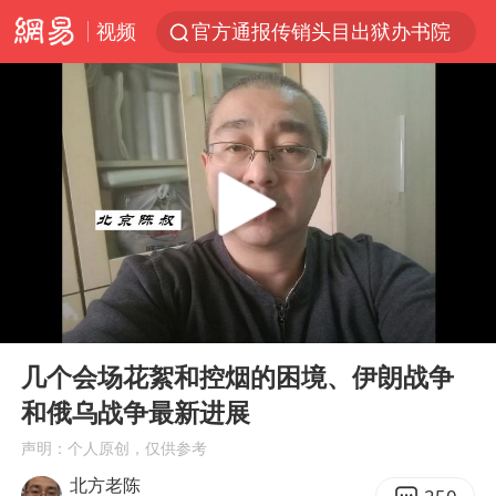
视频
官方通报传销头目出狱办书院
米兰1-1国米
台风白海豚或在华东沿海登陆
逃犯看演唱会 刚出地铁就被逮住
因凡蒂诺首次公开道歉
41岁女子为鼓励女儿考上985研究生
《Monica》填词人黎彼得去世
00:00
09:05
人贩子“梅姨”真实姓名曝光
Play
Ent
full
普京宣布多项人事调整
几个会场花絮和控烟的困境、伊朗战争
和俄乌战争最新进展
“银行午休1.5小时”留个窗口行不行
声明：个人原创，仅供参考
谷歌首席科学家Jeff Dean离职创业
北方老陈