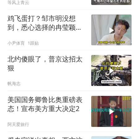
等风上青云
鸡飞蛋打？邹市明没想
到，悉心选择的冉莹颖，
击碎了他最后的体面
小尹体育
1跟贴
北约傻眼了，普京这招太
狠
帆海志
美国国务卿鲁比奥重磅表
态！宣布美方重大决定2
阿天爱旅行