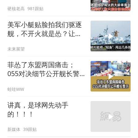
摊，一天有多心累？
硬核老高
981跟贴
美军小艇贴脸拍我们驱逐
舰，不开火就是怂？让印
度来教你怎么丢人
未来展望
菲怂了东盟两国痛击；
055对决细节公开舰长警
示｜帅化民.孙大千.谢寒
蛙哇WW
冰｜辣晚报20260805
讲真，是球网先动手
的！！！
新媒体
39跟贴