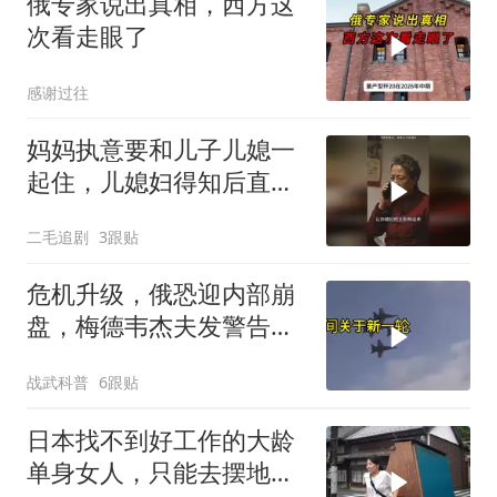
俄专家说出真相，西方这
次看走眼了
感谢过往
妈妈执意要和儿子儿媳一
起住，儿媳妇得知后直接
怒了！
二毛追剧
3跟贴
危机升级，俄恐迎内部崩
盘，梅德韦杰夫发警告，
克宫钱袋子见底
战武科普
6跟贴
日本找不到好工作的大龄
单身女人，只能去摆地