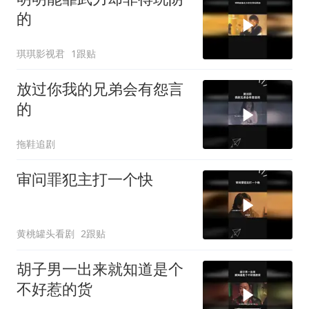
的
琪琪影视君
1跟贴
放过你我的兄弟会有怨言
的
拖鞋追剧
审问罪犯主打一个快
黄桃罐头看剧
2跟贴
胡子男一出来就知道是个
不好惹的货