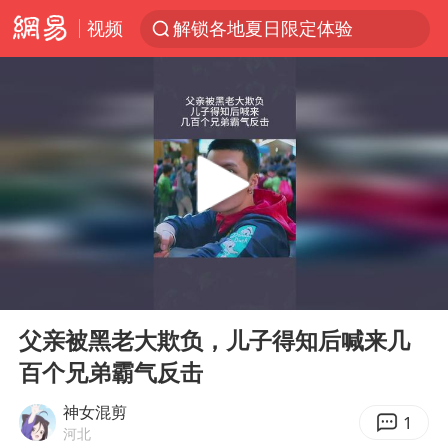
视频
解锁各地夏日限定体验
金饰克价一夜涨回1300元
河南重大刑事案嫌疑人落网
峰哥 汪海林
西湖突现狂风暴雨 游客瞬间被浇透
富婆带资进组给自己硬加60多场吻戏
视频丨中国东方电气集团原党组副书记、董事宋致远被查
00:00
04:46
梁家辉：到内地拍戏不是北上是回归
Play
Ent
full
白海豚将正面袭击贯穿浙江
父亲被黑老大欺负，儿子得知后喊来几
百个兄弟霸气反击
酒店回应车内过夜被收150元
“不怕六爷挂得多 就怕六爷挂一颗”
神女混剪
1
河北