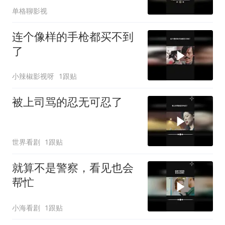
单格聊影视
连个像样的手枪都买不到
了
小辣椒影视呀
1跟贴
被上司骂的忍无可忍了
世界看剧
1跟贴
就算不是警察，看见也会
帮忙
小海看剧
1跟贴