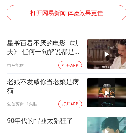
牛津大学一纸声明甩不了锅
新疆景区自驾服务费改为按车收费
打开网易新闻 体验效果更佳
网传《披荆斩棘2026》名单
女主硬加吻戏短剧已下架
星爷百看不厌的电影《功
浙江台州《告全体市民书》
夫》 任何一句解说都是对
香港宏福苑火灾或由烟头引起
电影的亵渎
司马能耐
打开APP
人民的健康、体质、幸福一脉相承
老娘不发威你当老娘是病
猫
爱创剪辑
1跟贴
打开APP
90年代的悍匪太猖狂了