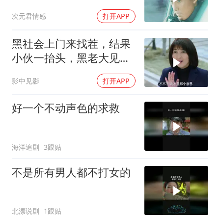
次元君情感
打开APP
黑社会上门来找茬，结果
小伙一抬头，黑老大见了
后跪下叫哥
影中见影
打开APP
好一个不动声色的求救
海洋追剧
3跟贴
不是所有男人都不打女的
北漂说剧
1跟贴