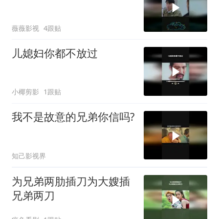
薇薇影视
4跟贴
儿媳妇你都不放过
小椰剪影
1跟贴
我不是故意的兄弟你信吗?
知己影视界
为兄弟两肋插刀为大嫂插
兄弟两刀