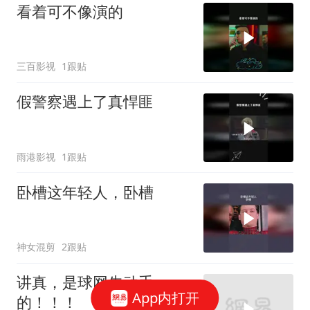
看着可不像演的
三百影视
1跟贴
假警察遇上了真悍匪
雨港影视
1跟贴
卧槽这年轻人，卧槽
神女混剪
2跟贴
讲真，是球网先动手
App内打开
的！！！