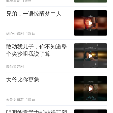
疯兔看剧
1跟贴
兄弟，一语惊醒梦中人
雄心心追剧
1跟贴
敢动我儿子，你不知道整
个尖沙咀我说了算
魔仙追好剧
大爷比你更急
表哥剪辑君
1跟贴
明明能靠武力却非得玩阴