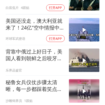
的？订单飞了
白宸侃片
4跟贴
打开APP
美国还没走，澳大利亚就
来了！24亿“空中情报中
心”刚到手就杀入南海
环球军武密语
打开APP
背靠中俄过上好日子，美
国人看到朝鲜之后咬牙切
齿
乐界品鉴官
秘鲁女兵仪仗步骤太清
晰，每一步都踩着笑点，
脚不麻算我输！
沙雕饲养员
1跟贴