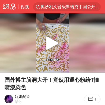
视频
奥沙利文晋级斯诺克中国公开赛16强
路虎卫士110 HSE限时降价
我国发现稀散金属独立新矿物——乌斯河锗矿
上海鼓励居家办公
部分银行上调存款利率
小沈阳加盟《披荆斩棘》
新疆生产建设兵团生态环境局原局长被查
00:00
01:07
朱一龙的鼻子怎么了
Play
Ent
full
大疆错失宇树
国外博主脑洞大开！竟然用通心粉给T恤
喷漆染色
5万小车卖不动 微型代步车集体遇冷
4.2平卫生间补漏注胶花1.55万
娟姐配音
1
湖北