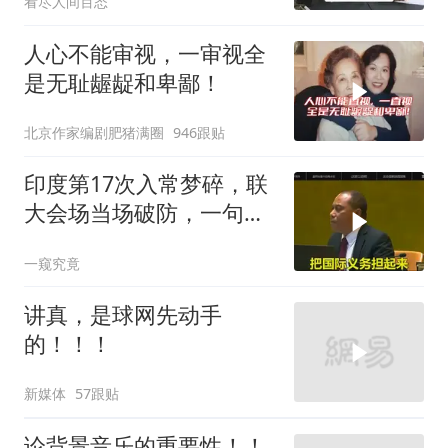
看尽人间百态
人心不能审视，一审视全
是无耻龌龊和卑鄙！
北京作家编剧肥猪满圈
946跟贴
印度第17次入常梦碎，联
大会场当场破防，一句话
把五常全得罪了
一窥究竟
讲真，是球网先动手
的！！！
新媒体
57跟贴
论背景音乐的重要性！！