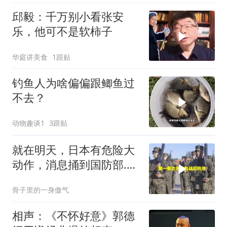
邱毅：千万别小看张安
乐，他可不是软柿子
华庭讲美食
1跟贴
钓鱼人为啥偏偏跟鲫鱼过
不去？
动物趣谈1
3跟贴
就在明天，日本有危险大
动作，消息捅到国防部.中
方先封高市后路
骨子里的一身傲气
相声：《不怀好意》郭德