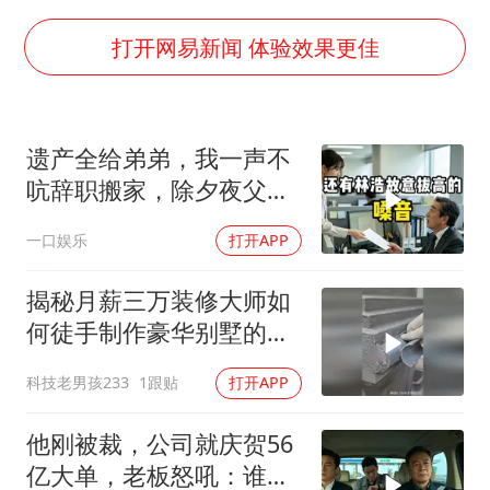
周星驰妈妈现身香港首映礼
上海地铁4条线路全线停运
打开网易新闻 体验效果更佳
湖北启动重大气象灾害三级应急响应
费大厨口号更改 不再宣传小炒肉大王
遗产全给弟弟，我一声不
56岁刘奕君跟13岁女儿合跳
吭辞职搬家，除夕夜父亲
从科技创新看开局起步的时与势
喊我结账，我笑了
一口娱乐
打开APP
揭秘月薪三万装修大师如
何徒手制作豪华别墅的罗
马柱？
科技老男孩233
1跟贴
打开APP
他刚被裁，公司就庆贺56
亿大单，老板怒吼：谁开