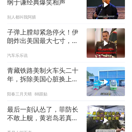
纲于谦经典爆笑相声
别人都叫我阿腈
子弹上膛却紧急停火！伊
朗炸出美国最大七寸，特
朗普赶紧叫停战争
汽车乐乐说
青藏铁路美制火车头二十
年，拆除美国心脏换上绿
色电力
阳春三月天晴
88跟贴
最后一刻认怂了，菲防长
不敢上舰，黄岩岛若真打
仗，结局难逃4字