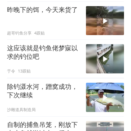
昨晚下的饵，今天来货了
超哥钓鱼分享
4跟贴
这应该就是钓鱼佬梦寐以
求的钓位吧
于令
13跟贴
除钓滠水河，蹭窝成功，
下次继续
沙雕道具制造局
自制的捕鱼吊笼，刚放下