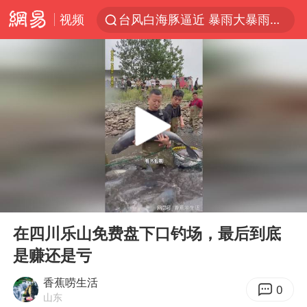
视频
台风白海豚逼近 暴雨大暴雨来袭
47岁妈妈突然产女 26岁女儿：很震惊
阿根廷足协发文力挺因凡蒂诺
中国稀土盘中涨停
A股开盘：民爆、CPO等概念走强
日本广岛民众举行游行反对政府行径
21楼高空抛物嫌疑人被拘留
00:00
13:57
男子杀人后逃进深山21年活得像野人
Play
Ent
full
日韩股市高开跳水 SK海力士下挫转跌
在四川乐山免费盘下口钓场，最后到底
是赚还是亏
台风白海豚最新路径研判来了
OpenAI为免费用户升级GPT-5.6 Luna
香蕉唠生活
0
山东