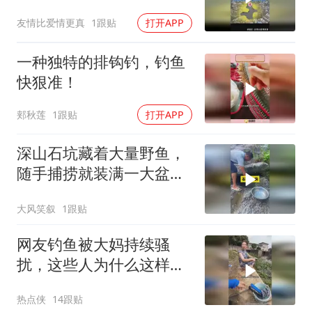
到里面的鱼这么大
友情比爱情更真
1跟贴
打开APP
一种独特的排钩钓，钓鱼
快狠准！
郏秋莲
1跟贴
打开APP
深山石坑藏着大量野鱼，
随手捕捞就装满一大盆，
收获太惊喜
大风笑叙
1跟贴
网友钓鱼被大妈持续骚
扰，这些人为什么这样
啊？
热点侠
14跟贴