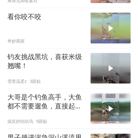
离谱见闻收集社
看你咬不咬
奇妙观探
钓友挑战黑坑，喜获米级
翘嘴！
雪里温柔z
3跟贴
大哥是个钓鱼高手，大鱼
都不需要遛鱼，直接起竿
拽起大鱼！
搞笑的咕咕鸟
9跟贴
男子趟进湍急深山溪流甩