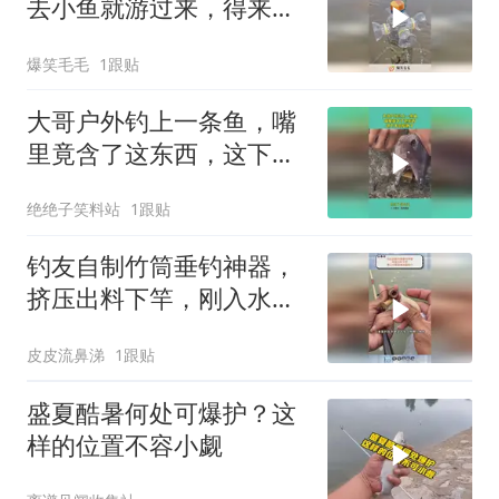
去小鱼就游过来，得来全
不费工夫！
爆笑毛毛
1跟贴
大哥户外钓上一条鱼，嘴
里竟含了这东西，这下大
哥发财了
绝绝子笑料站
1跟贴
钓友自制竹筒垂钓神器，
挤压出料下竿，刚入水就
迎来凶猛咬口！
皮皮流鼻涕
1跟贴
盛夏酷暑何处可爆护？这
样的位置不容小觑