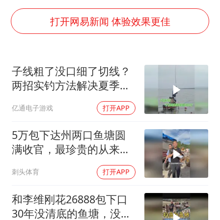
船舶避风项目停工 多地全力防台风
我国编制完成新版全月地质图
打开网易新闻 体验效果更佳
“深圳地面沉降致车辆损坏”不实
男子结婚8年发现3个女儿均非亲生
子线粗了没口细了切线？
奋进开新局 实干挑大梁
两招实钓方法解决夏季难
题
亿通电子游戏
打开APP
5万包下达州两口鱼塘圆
满收官，最珍贵的从来不
是鱼货
刺头体育
打开APP
和李维刚花26888包下口
30年没清底的鱼塘，没想