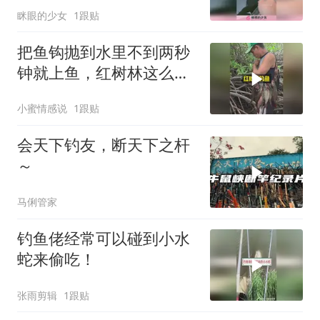
眯眼的少女
1跟贴
把鱼钩抛到水里不到两秒
钟就上鱼，红树林这么好
钓鱼的吗
小蜜情感说
1跟贴
会天下钓友，断天下之杆
～
马俐管家
钓鱼佬经常可以碰到小水
蛇来偷吃！
张雨剪辑
1跟贴