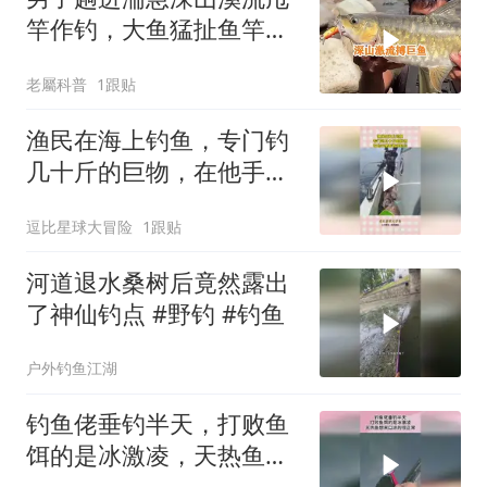
竿作钓，大鱼猛扯鱼竿，
拉扯过程全程惊心动魄！
老屬科普
1跟贴
渔民在海上钓鱼，专门钓
几十斤的巨物，在他手里
看着很轻松！
逗比星球大冒险
1跟贴
河道退水桑树后竟然露出
了神仙钓点 #野钓 #钓鱼
户外钓鱼江湖
钓鱼佬垂钓半天，打败鱼
饵的是冰激凌，天热鱼想
来口凉的很正常！