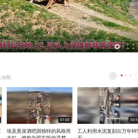
上自我
01:00
00:5
室
埃及悬崖酒吧因独特的风格而
工人利用水泥复刻出万年钟
走红，被称为现实版的寻梦环
石