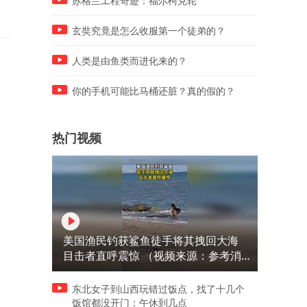
苏格兰工程奇迹：福尔柯克轮
玄奘究竟是怎么收服第一个徒弟的？
人类是由鱼类而进化来的？
你的手机可能比马桶还脏？真的假的？
热门视频
美国渔民钓获鲨鱼徒手将其拽回大海
目击者直呼震惊 （视频来源：参考消
息）
东北女子到山西玩错过饭点，找了十几个
饭馆都没开门：午休到几点