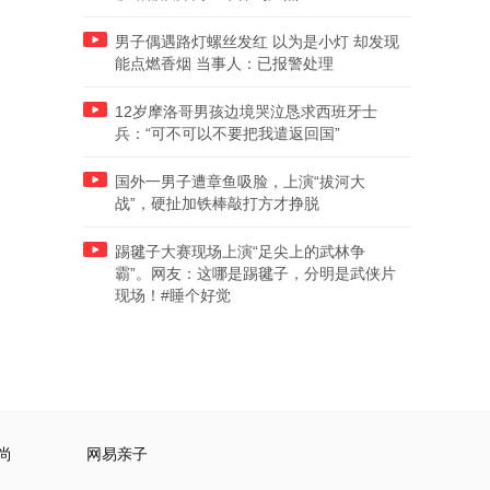
男子偶遇路灯螺丝发红 以为是小灯 却发现
能点燃香烟 当事人：已报警处理
12岁摩洛哥男孩边境哭泣恳求西班牙士
兵：“可不可以不要把我遣返回国”
国外一男子遭章鱼吸脸，上演“拔河大
战”，硬扯加铁棒敲打方才挣脱
踢毽子大赛现场上演“足尖上的武林争
霸”。网友：这哪是踢毽子，分明是武侠片
现场！#睡个好觉
尚
网易亲子