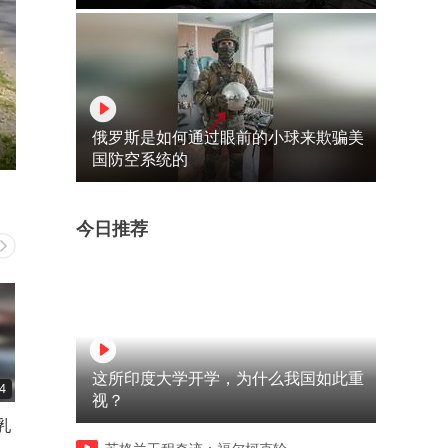
俄罗斯是如何通过眼前的小球来欺骗美
国防空系统的
今日推荐
这所印度大学开学，为什么我国如此重
4
00:59
00:57
视？
乳
很多人都搞错，挡土墙最怕的
国内非常罕见的七胞胎
不是土而是水