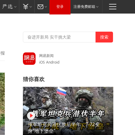
登录
注册免费邮箱
举报
网易新闻
iOS
Android
猜你喜欢
俄军坦克兵潜伏敌后半年，T-72变
身“地下堡垒”