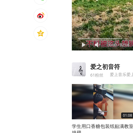
00:00
/
02:08
爱之初音符
爱上音乐爱
61粉丝
01:08
学生用口香糖包装纸贴满教
墙壁