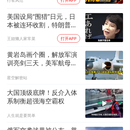
行者风范
打开APP
美国设局“围猎”日元，日
本被连环收割，特朗普金
融底牌全曝光
王姐懒人家常菜
打开APP
黄岩岛画个圈，解放军演
训亮剑三天，美军航母从
南海跑了
星空解密站
大国顶级底牌！反介入体
系制衡超强海空霸权
人生就是要简单