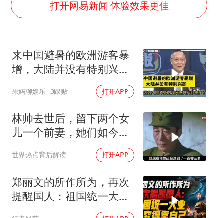
2025年小学教师减少13.19万
打开网易新闻 体验效果更佳
王艺迪无缘横滨赛决赛
泰国：高度重视中国游客旅游体验
来中国避暑的欧洲游客暴
于东来直播和胖东来核心团队开会
增，大陆并没有特别兴
上海大部迎大暴雨
奋！介文汲
果妈聊娱乐
3跟贴
打开APP
《龙餐馆》 冲奖
蒯曼挺进WTT横滨冠军赛女单四强
林帅去世后，留下两个女
构建更高水平的全民健身公共服务体系
儿一个前妻，她们如今过
的怎么样？
世界热点背后解读
打开APP
郑丽文的所作所为，再次
提醒国人：祖国统一大
业，终究得靠自己！