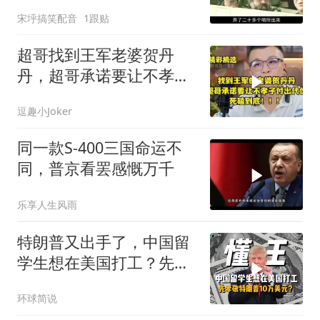
材，直呼将被殖民
宋垀搞笑配音
1跟贴
超哥找到王军老婆贺丹
丹，超哥承诺要让不孝子
付出代价，死磕到底
逗趣小Joker
同一款S-400三国命运不
同，普京看罢感慨万千
乐享人生风雨
特朗普又出手了，中国留
学生想在美国打工？先孝
敬他10万美元再说
环球简说