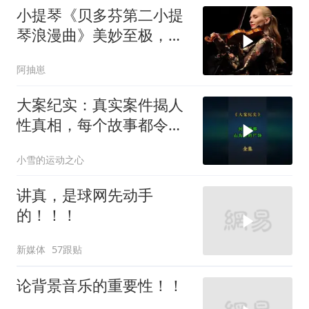
小提琴《贝多芬第二小提
琴浪漫曲》美妙至极，耳
朵醉了！
阿抽崽
大案纪实：真实案件揭人
性真相，每个故事都令人
震撼
小雪的运动之心
讲真，是球网先动手
的！！！
新媒体
57跟贴
论背景音乐的重要性！！