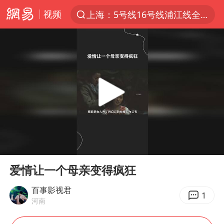
视频
上海：5号线16号线浦江线全线停运
上半年我国经营主体结构持续优化
上海有出现龙卷潜势
上海全域长途客运班次全部停运
今日15时起福州地铁高架区段停运
白海豚逼近浙闽沿海
1枚就能让航母瘫痪 轰-6J实力有多强
00:00
00:40
王艺迪2-4不敌张本美和止步4强
Play
Ent
full
国足U17与阿森纳决赛取消 并列冠军
爱情让一个母亲变得疯狂
上门女婿出轨女邻居多年被判重婚罪
百事影视君
1
河南
王传君 《披荆斩棘》