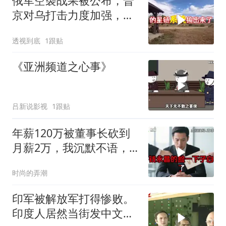
俄军空袭战果被公布，普
京对乌打击力度加强，泽
连斯基难有作为
透视到底
1跟贴
《亚洲频道之心事》
吕新说影视
1跟贴
年薪120万被董事长砍到
月薪2万，我沉默不语，
当天竞品出12倍薪资挖走
时尚的弄潮
我
印军被解放军打得惨败。
印度人居然当街发中文教