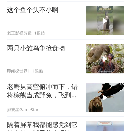
这个鱼个头不小啊
老王影视剪辑
1跟贴
两只小雏鸟争抢食物
即闻探世界1
1跟贴
老鹰从高空俯冲而下，错
将棕熊当成野兔，飞到跟
前为时已晚
游戏星GameStar
隔着屏幕我都能感觉到它