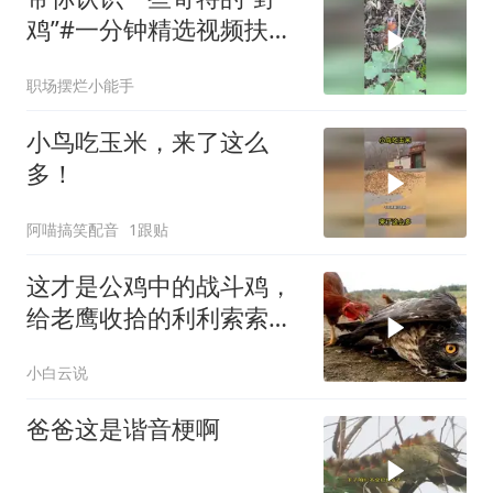
鸡”#一分钟精选视频扶持
计划##微博视
职场摆烂小能手
小鸟吃玉米，来了这么
多！
阿喵搞笑配音
1跟贴
这才是公鸡中的战斗鸡，
给老鹰收拾的利利索索，
一点脾气都没有
小白云说
爸爸这是谐音梗啊