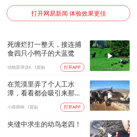
周星驰妈妈现身香港首映礼
SK海力士回应“或出售重庆工厂”传闻
打开网易新闻 体验效果更佳
大疆错失宇树
三预警齐发 11个省份有大到暴雨
死缠烂打一整天，接连捕
“还不如不放假”
食四只小鸭子的大蓝鹭
从科技创新看开局起步的时与势
动物星球说K
1跟贴
打开APP
在荒漠里弄了个人工水
潭，看看都会吸引来那些
动物
小舜舜呐
1跟贴
打开APP
夹缝中求生的幼鸟老四！