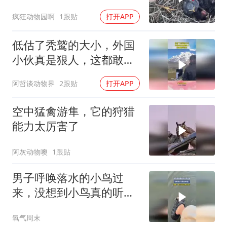
疯狂动物园啊
1跟贴
打开APP
低估了秃鹫的大小，外国
小伙真是狠人，这都敢站
过去！
阿哲谈动物界
2跟贴
打开APP
空中猛禽游隼，它的狩猎
能力太厉害了
阿灰动物噢
1跟贴
男子呼唤落水的小鸟过
来，没想到小鸟真的听懂
了，网友：这小鸟也太有
氧气周末
灵性了