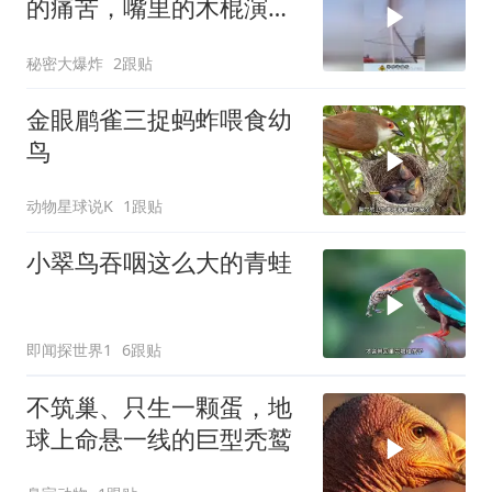
的痛苦，嘴里的木棍演的
很好
秘密大爆炸
2跟贴
金眼鹛雀三捉蚂蚱喂食幼
鸟
动物星球说K
1跟贴
小翠鸟吞咽这么大的青蛙
即闻探世界1
6跟贴
不筑巢、只生一颗蛋，地
球上命悬一线的巨型秃鹫