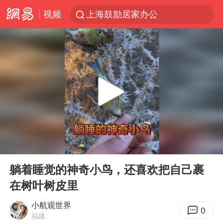
视频
上海鼓励居家办公
上海青浦区启动防汛防台Ⅰ级响应
血指纹匹配成功，20年悬案告破！凶手被执行死刑
费大厨口号更改 不再宣传小炒肉大王
独闯南太行失联女子遗体已找到
成都多趟列车临时停运
多地银行上调存款利率
00:00
00:57
演员秦焰去世 曾出演《狂飙》
Play
Ent
full
中央气象台继续发布暴雨橙警
躺着睡觉的神奇小鸟，还喜欢把自己裹
在树叶树皮里
朱一龙的鼻子怎么了
白海豚突然大拐弯 走出罕见路线
小航观世界
0
福建