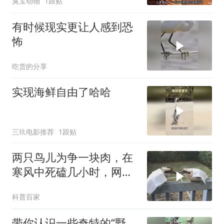
臭宝动物
1跟贴
有时候现实更让人感到恐
怖
吃货的分享
实现海鲜自由了哈哈
三玖电影推荐
1跟贴
两只鸟儿为争一块肉，在
寒风中死磕几小时，网友
贴心帮其盖上被子
科普百家
带你认识一些奇特的“野