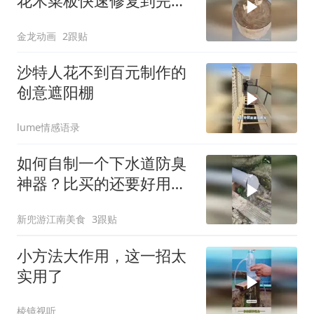
花木菜板快速修复到完美
如新？
金龙动画
2跟贴
沙特人花不到百元制作的
创意遮阳棚
lume情感语录
如何自制一个下水道防臭
神器？比买的还要好用
啊！
新兜游江南美食
3跟贴
小方法大作用，这一招太
实用了
棱镜视听