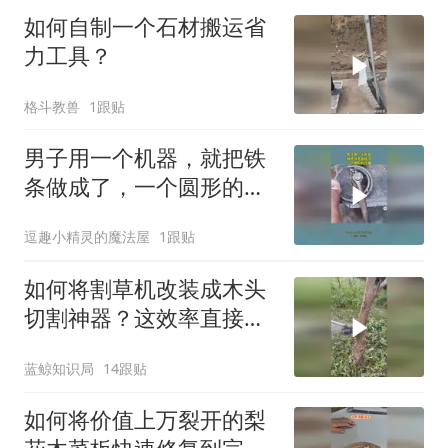
如何自制一个石材搬运省
力工具？
格斗教兽
1跟贴
男子用一个机器，就把铁
条做成了，一个圆形的铁
圈
逗趣小精灵的魔法屋
1跟贴
如何将割草机改装成木头
切割神器？这效率直接翻
10倍！
蓝鲸知识局
14跟贴
如何将价值上万裂开的梨