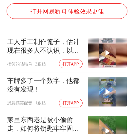
“银行午休1.5小时”留个窗口行不行
打开网易新闻 体验效果更佳
41岁女子为鼓励女儿考上985研究生
蜜雪冰城员工抽烟收银 门店现已停业
陕西柞水遭遇暴雨五千余户群众转移
工人手工制作篦子，估计
汕头市政府被约谈
现在很多人不认识，以前
董路致歉：泰国10岁黑人父母是伪造的
的老一辈的梳子！
搞笑的咕咕鸟
3跟贴
打开APP
13岁少年白天写作业晚上夜市炒粉
车牌多了一个数字，他都
总书记关心百姓身边这些民生大事
没有发现！
恩意搞笑配音
1跟贴
打开APP
家里东西老是被小偷偷
走，如何将钥匙牢牢固定