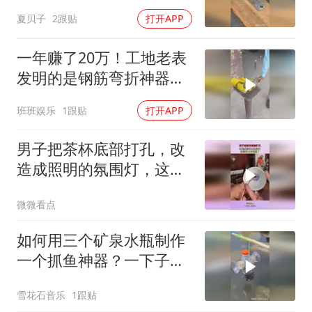
起来，看见也无法！
夏贝子
2跟贴
打开APP
一年赚了20万！工地老表
发明的是钢筋弯折神器，
直接震惊甲方！
班班娱乐
1跟贴
打开APP
男子把茶杯底部打孔，改
造成照明的氛围灯，这操
作太有创意了！
微微看点
如何用三个矿泉水瓶制作
一个抓鱼神器？一下子竟
然抓这么多鱼啊！
雪花石音乐
1跟贴