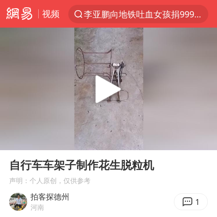
视频
李亚鹏向地铁吐血女孩捐99999元
探寻“技能+”促就业创业新路
周杰伦方辟谣“私生子”传闻
山东财大教授刘海明逝世 终年38岁
官方通报传销头目出狱办书院
逃犯看演唱会 刚出地铁就被逮住
台风白海豚可能在浙江登陆
00:00
00:11
因凡蒂诺首次公开道歉
Play
Ent
full
《Monica》填词人黎彼得去世
自行车车架子制作花生脱粒机
人贩子“梅姨”真实姓名曝光
声明：个人原创，仅供参考
拍客探德州
谷歌首席科学家Jeff Dean离职创业
1
河南