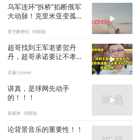
乌军连环“拆桥”掐断俄军
大动脉！克里米亚变孤
岛，黑海舰队被迫“搬
星空解密站
69跟贴
家”？
超哥找到王军老婆贺丹
丹，超哥承诺要让不孝子
付出代价，死磕到底
逗趣小Joker
讲真，是球网先动手
的！！！
新媒体
39跟贴
论背景音乐的重要性！！