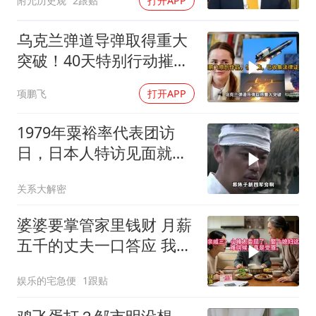
附允历史观
2跟贴
打开APP
吗？
乌克兰弹道导弹取得重大
突破！40天特别行动摧毁
百个战略目标
项鹏飞
打开APP
1979年粟裕率代表团访
日，日本人特访见面就喊
首长好
关系大解密
婆婆要掌管家里钱财 月薪
五千的丈夫一口答应 我拒
交工资卡不做饭
娱乐的宅急便
1跟贴