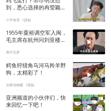
鸡飞蛋打？邹市明没想
到，悉心选择的冉莹颖，
击碎了他最后的体面
小尹体育
1跟贴
1955年粟裕调空军入闽，
毛主席在杭州问刘亚楼：
谁决定的？
青杍无梦
鳄鱼狩猎角马河马羚羊野
狗，太精彩了！
光辉动物暖
1跟贴
亚洲频道的小伙伴们，快
来回忆一下吧！