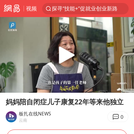
视频
探寻“技能+”促就业创业新路
李亚鹏向地铁吐血女孩捐99999元
被泰航拒载中国乘客：免费改签没兑现
台风白海豚可能在浙江登陆
38岁山东财大教授刘海明逝世
因凡蒂诺首次公开道歉
13岁少年白天写作业晚上夜市炒粉
00:00
01:45
《Monica》填词人黎彼得去世
Play
Ent
full
FIFA官方支持因凡蒂诺
妈妈陪自闭症儿子康复22年等来他独立
陕西柞水遭遇暴雨五千余户群众转移
板扎在线NEWS
0
云南
谷歌首席科学家Jeff Dean离职创业