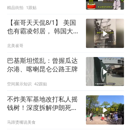
精品街拍
1跟贴
【崔哥天天侃8/1】 美国
也有霸凌邻居， 韩国大爷
忍无可忍
北美崔哥
巴基斯坦慌乱：曾握瓜达
尔港、喀喇昆仑公路王牌
空间展示知识
42跟贴
不炸美军基地改打私人摇
钱树！深度拆解伊朗死掐
特朗普七寸的生死局，这
马蹄烫嘴说美食
招到底有多绝？