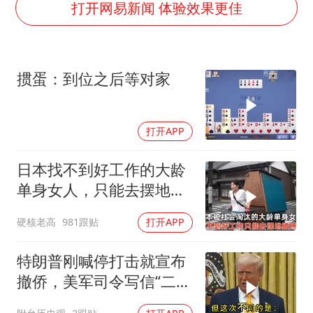
人贩子“梅姨”真实姓名曝光
打开网易新闻 体验效果更佳
如何把百年大党建设得更加坚强有力
一枚俄导弹都没击落 泽连斯基发声
掼蛋：到位之后等对家
多专业取消艺考 文化工作者要有文化
“银行午休1.5小时”留个窗口行不行
打开APP
41岁女子为鼓励女儿考上985研究生
总书记关心百姓身边这些民生大事
日本找不到好工作的大龄
单身女人，只能去摆地
摊，一天有多心累？
硬核老高
981跟贴
打开APP
特朗普刚喊停打击就宣布
撤侨，美军司令写信“二选
一”，伊朗这回还会上当