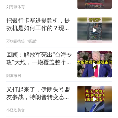
刘哥谈体育
把银行卡塞进提款机，提
款机是如何工作的？现场
一幕太震撼了
万物皆搞笑
1跟贴
回顾：解放军亮出“台海专
攻”大炮，一炮覆盖整个海
峡，有人该睡不着了
阿离家居
又打起来了，伊朗头号盟
友参战，特朗普转变态
度，英法德俄选边站
小怪吃美食