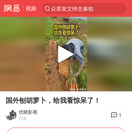
视频
众星发文悼念秦焰
新能源汽车产业链提速
SK海力士回应“或出售重庆工厂”传闻
大连一起飞航班因乘客可乐爆瓶折返
费大厨不自称“大王”了
血指纹匹配成功，20年悬案告破！凶手被执行死刑
辽宁28名务农人员中暑死亡？官方辟谣
00:00
00:22
独闯南太行失联女子遗体已找到
Play
Ent
full
“还不如不放假”
国外刨胡萝卜，给我看惊呆了！
医疗垃圾做手机壳 这也是谋财害命
优晓影视
1
河南
武契奇：欧洲已处于大战边缘