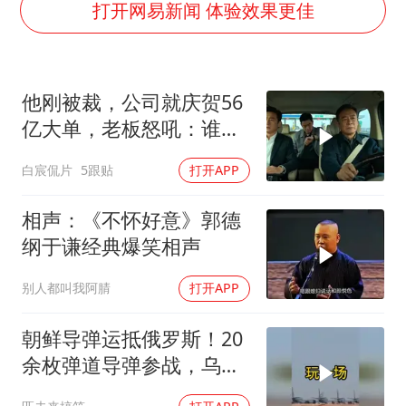
7月CPI同比上涨0.5% 经济内生增长动力持续增强
打开网易新闻 体验效果更佳
部分银行上调存款利率
货车高速制动失灵 交警护航化险为夷
他刚被裁，公司就庆贺56
白海豚突然大拐弯 走出罕见路线
亿大单，老板怒吼：谁开
朱一龙的鼻子怎么了
的？订单飞了
白宸侃片
5跟贴
打开APP
成都多趟列车临时停运
路虎卫士限时降17万 BBA已集体降价
相声：《不怀好意》郭德
下党之路
纲于谦经典爆笑相声
别人都叫我阿腈
打开APP
朝鲜导弹运抵俄罗斯！20
余枚弹道导弹参战，乌克
兰防空压力倍增！