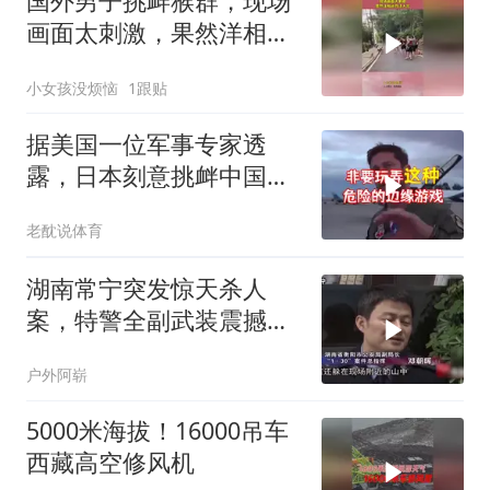
国外男子挑衅猴群，现场
画面太刺激，果然洋相还
得洋人出！
小女孩没烦恼
1跟贴
据美国一位军事专家透
露，日本刻意挑衅中国，
是为了实现别的目标
老酖说体育
湖南常宁突发惊天杀人
案，特警全副武装震撼全
城
户外阿崭
5000米海拔！16000吊车
西藏高空修风机