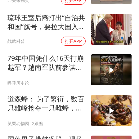
匹夫来搞笑
打开APP
琉球王室后裔打出“自治共
和国”旗号，要拉大国入局
制衡美日
战武科普
打开APP
79年中国凭什么16天打崩
越军？越南军队前参谋：
越军彻底认识到中国的实
呼呼历史论
力
道森蜂： 为了繁衍，数百
只雄峰抢夺一只雌蜂，哪
怕雌蜂最后只剩一颗脑
笑栗动物园
2跟贴
袋，雄峰也没打算就此放
过