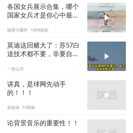
各国女兵展示合集，哪个
国家女兵才是你心中最飒
的？
秘密大爆炸
1009跟贴
莫迪这回赌大了：苏57白
送技术都不要，非要自己
造，赢了上桌输了塌房
一饮山河
讲真，是球网先动手
的！！！
新媒体
57跟贴
论背景音乐的重要性！！