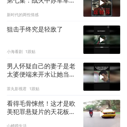
第七集：战火中苏军军犬
连的忠诚催人泪下
新时代的两性情感
狙击手终究是轻敌了
小海看剧
1跟贴
男人怀疑自己的妻子是老
太婆便端来开水让她当面
卸妆丈夫看后瞬间吓尿了
茶丸影视君
1跟贴
看得毛骨悚然！这才是欧
美犯罪悬疑片的天花板，
没有之一！
山楂唠生活