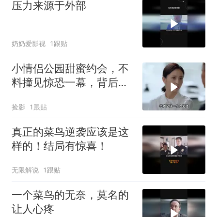
压力来源于外部
奶奶爱影视
1跟贴
小情侣公园甜蜜约会，不
料撞见惊恐一幕，背后隐
情令人深思
捡影
1跟贴
真正的菜鸟逆袭应该是这
样的！结局有惊喜！
无限解说
1跟贴
一个菜鸟的无奈，莫名的
让人心疼