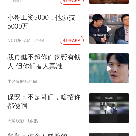
二毛追剧
打开APP
小哥工资5000，他演技
5000万
1跟贴
打开APP
NCTDREAM
我真瞧不起你们这帮有钱
人 但你们看人真准
小区显眼包小周
保安：不是哥们，啥招你
都使啊
大嘴观影
1跟贴