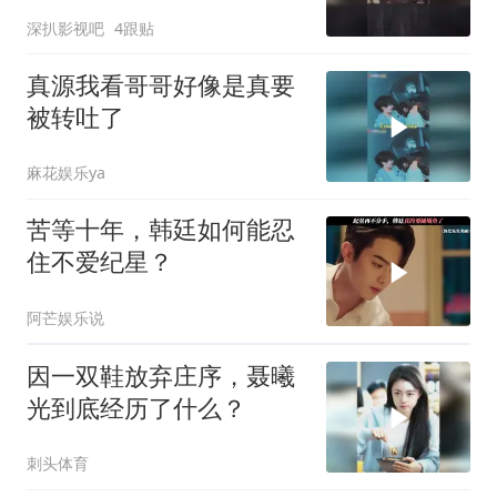
深扒影视吧
4跟贴
真源我看哥哥好像是真要
被转吐了
麻花娱乐ya
苦等十年，韩廷如何能忍
住不爱纪星？
阿芒娱乐说
因一双鞋放弃庄序，聂曦
光到底经历了什么？
刺头体育