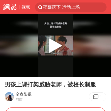
视频
夜幕落下 运动上场
台风白海豚体型变大近似13个浙江面积
泸溪河：桃酥吃出金属牙冠视频不实
美国将对多晶硅衍生品加征15%关税
泰交通部副部长回应中国人遭歧视手势
泰国校园枪击案死亡人数升至7人
俄称欧洲若想和平解决冲突应停止援乌
00:00
00:31
改名后的“青海拉面”店
Play
Ent
full
段绚竞因公牺牲 年仅44岁
男孩上课打架威胁老师，被校长制服
1岁宝宝碰坏纸巾盒 宝妈被索赔924元
金鑫影视
1
河南
女子开一天一夜空调后二氧化碳中毒