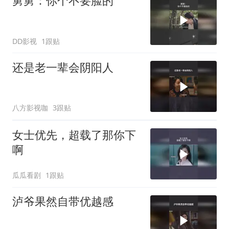
舅舅：你个不要脸的
DD影视
1跟贴
还是老一辈会阴阳人
八方影视咖
3跟贴
女士优先，超载了那你下
啊
瓜瓜看剧
1跟贴
泸爷果然自带优越感