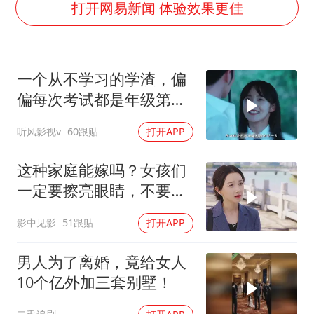
97岁英国奶奶飞上天再破吉尼斯纪录
打开网易新闻 体验效果更佳
70多岁父亲独自坐车到上海看望女儿
“空调24小时开着更省电”不实
一个从不学习的学渣，偏
“不建议大家买深色蛋糕”
偏每次考试都是年级第
985博士后被曝在妻子孕期出轨后续
一！
听风影视v
60跟贴
打开APP
公司“上四休三”但要降薪1000元
如何把百年大党建设得更加坚强有力？
这种家庭能嫁吗？女孩们
一定要擦亮眼睛，不要做
恋爱脑
影中见影
51跟贴
打开APP
男人为了离婚，竟给女人
10个亿外加三套别墅！