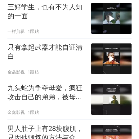
三好学生，也有不为人知
的一面
一样剪辑
1跟贴
只有拿起武器才能自证清
白
金鑫影视
1跟贴
九头蛇为争夺母爱，疯狂
攻击自己的弟弟，被母亲
大义灭亲
金鑫影视
1跟贴
男人肚子上有28块腹肌，
只因他锻炼的方法与众不