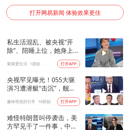
国乒男单横滨冠军赛全军覆没
38岁演员求职万岁山NPC成功
打开网易新闻 体验效果更佳
胡彦斌获《歌手2026》歌王
日本试射“战斧”导弹，国防部回应
私生活混乱、被央视“开
胡彦斌韩磊 谁帮谁
除”、陪睡上位，她身上哪
“今天得有40℃了吧 为啥还不预警”
些标签是真的？
紫紫爱生活
1跟贴
打开APP
夯实基础开新局
央视罕见曝光！055大驱
演习遭潜艇“击沉”，舰长
直言：前出就是送死
趣味萌宠的日常
16跟贴
打开APP
难怪特朗普叫停袭击，美
方罕见干了一件事，中方