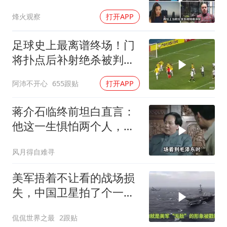
智库预测有事发生
烽火观察
打开APP
足球史上最离谱终场！门
将扑点后补射绝杀被判无
效
阿沛不开心
655跟贴
打开APP
蒋介石临终前坦白直言：
他这一生惧怕两个人，却
只敬佩一个人！
风月得自难寻
美军捂着不让看的战场损
失，中国卫星拍了个一清
二楚
侃侃世界之最
2跟贴