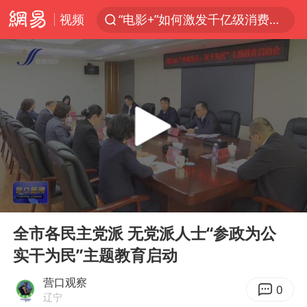
视频
“电影+”如何激发千亿级消费新活力？
全球首个长时储能一体化产业园量产
台风白海豚加强
中国女篮70-67险胜尼日利亚女篮
四川宜宾高县4.9级地震致1死
名创优品回应女子吐槽内裤质量差
出口禁令驱动有色板块大涨
00:00
00:47
秋天的第一杯奶茶到底有多火
Play
Ent
full
国防部：中国军队坚决反制任何闹海挑衅图谋
全市各民主党派 无党派人士“参政为公
实干为民”主题教育启动
U17国足点球大战淘汰河床晋级决赛
美股存储板块集体大跌
营口观察
0
辽宁