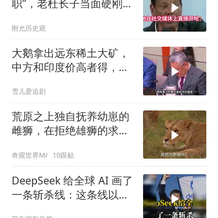
职”，老杜长子当面硬刚：
你凭什么？
附允历史观
大鹅拿出远东稀土大矿，
中方和印度价高者得，背
后全是各种算计
雪儿爱追剧
荒原之上独自抚养幼崽的
雌狮，在拒绝雄狮的求偶
时，竟然被用饥饿来报复
奇观世界Mr
10跟贴
DeepSeek 给全球 AI 画了
一条斩杀线：这条线以下
的，趁早都别干了！