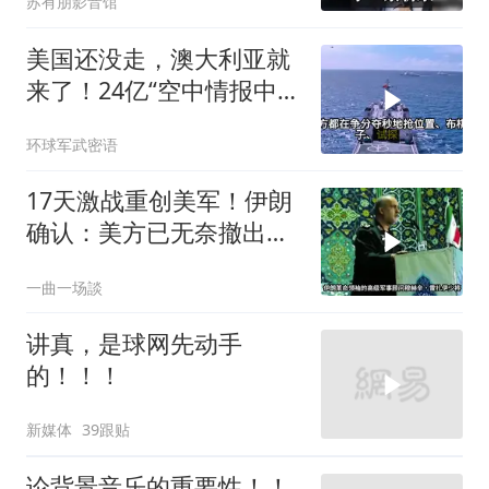
苏有朋影音馆
美国还没走，澳大利亚就
来了！24亿“空中情报中
心”刚到手就杀入南海
环球军武密语
17天激战重创美军！伊朗
确认：美方已无奈撤出两
处军事基地
一曲一场談
讲真，是球网先动手
的！！！
新媒体
39跟贴
论背景音乐的重要性！！