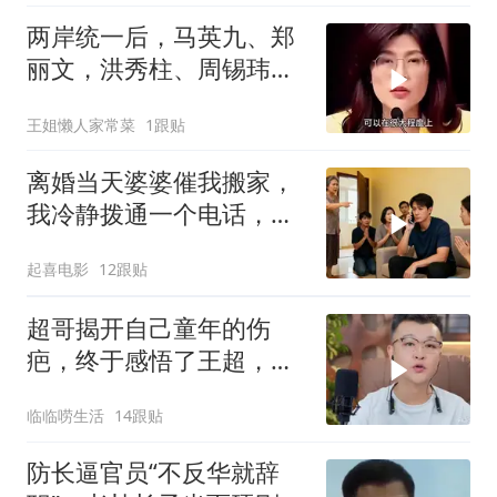
两岸统一后，马英九、郑
丽文，洪秀柱、周锡玮谁
宜任行政长官
王姐懒人家常菜
1跟贴
离婚当天婆婆催我搬家，
我冷静拨通一个电话，全
家跪求我别走
起喜电影
12跟贴
超哥揭开自己童年的伤
疤，终于感悟了王超，他
决定接妈妈回来养老
临临唠生活
14跟贴
防长逼官员“不反华就辞