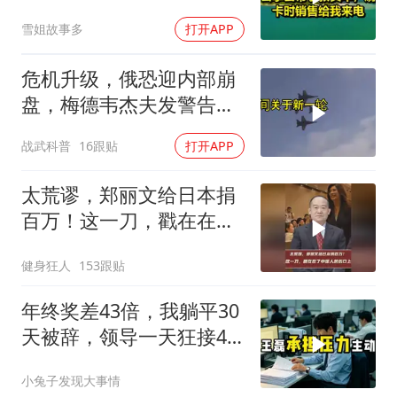
销售给我来电！
雪姐故事多
打开APP
危机升级，俄恐迎内部崩
盘，梅德韦杰夫发警告，
克宫钱袋子见底
战武科普
16跟贴
打开APP
太荒谬，郑丽文给日本捐
百万！这一刀，戳在在了
中国人的伤口上
健身狂人
153跟贴
年终奖差43倍，我躺平30
天被辞，领导一天狂接47
个退单电话
小兔子发现大事情