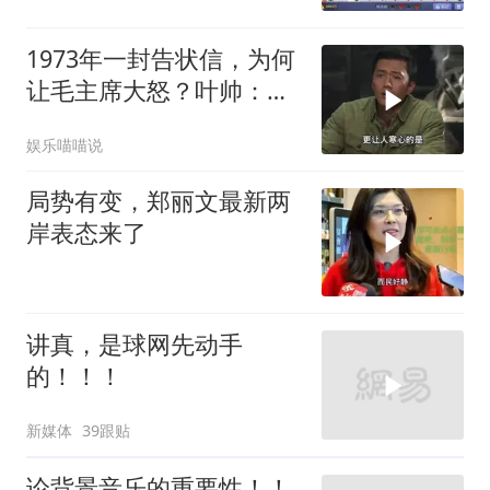
1973年一封告状信，为何
让毛主席大怒？叶帅：杀
一儆百！
娱乐喵喵说
局势有变，郑丽文最新两
岸表态来了
讲真，是球网先动手
的！！！
新媒体
39跟贴
论背景音乐的重要性！！