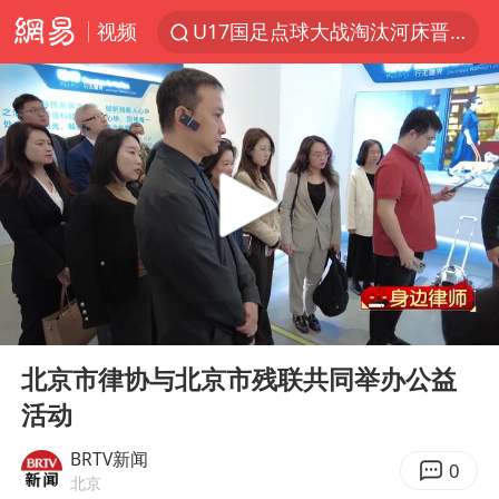
视频
U17国足点球大战淘汰河床晋级决赛
中巨芯：上半年归母净利润1405.77万元
国乒男单横滨冠军赛全军覆没
东航：国内客票提前14天免费退改
四川宜宾高县4.9级地震致1死
日本试射“战斧”导弹，国防部回应
百花奖开幕式 刘浩存独舞
00:00
01:41
台风白海豚中心风力增强
Play
Ent
full
广东雷州通报特教老师招聘违规事件
北京市律协与北京市残联共同举办公益
活动
“新疆阿勒泰八月能滑雪”不实
我国外贸延续良好增长态势
BRTV新闻
0
北京