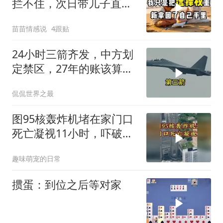
拦不住，次日带儿子直飞
普吉岛，婆婆傻眼
苗苗情感说
4跟贴
24小时三箭齐发，中方划
定禁区，27年的账该算
了，强制拖船摆上台面
侃侃世界之最
图95核轰炸机堵在家门口
死亡凝视11小时，吓破胆
的日本多绝望？
趣味萌宠的日常
掼蛋：到位之后等对家