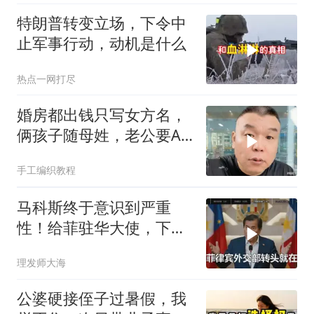
特朗普转变立场，下令中
止军事行动，动机是什么
热点一网打尽
婚房都出钱只写女方名，
俩孩子随母姓，老公要AA
制？七公句句扎心
手工编织教程
马科斯终于意识到严重
性！给菲驻华大使，下达
5个必须完成的任务
理发师大海
公婆硬接侄子过暑假，我