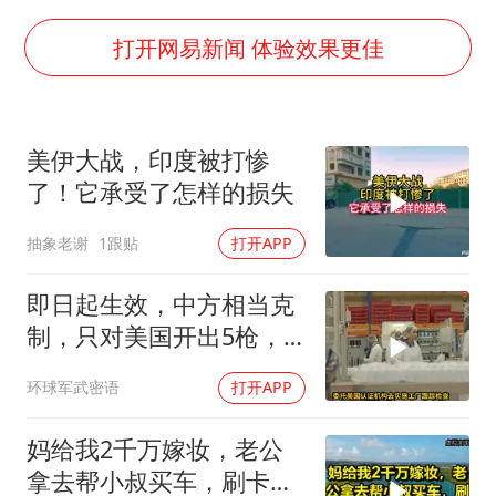
国防部：中国军队坚决反制任何闹海挑衅图谋
今日立秋你咬秋了吗
打开网易新闻 体验效果更佳
女儿为争财产堵门阻挠父亲出殡
欧阳娜娜窦靖童好搭
美伊大战，印度被打惨
建筑工人不慎坠落身体被3根钢筋刺穿
了！它承受了怎样的损失
夯实基础开新局
抽象老谢
1跟贴
打开APP
即日起生效，中方相当克
制，只对美国开出5枪，
商务部二号令颁布
环球军武密语
打开APP
妈给我2千万嫁妆，老公
拿去帮小叔买车，刷卡时