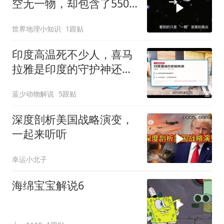
空无一物，却包含了5500
个星系！
世界地理小知识
1跟贴
印度高温死不少人，喜马
拉雅是印度的守护神还是
救星
蓝少动物解说
5跟贴
深度剖析美国战略演变，
一起来听听
幸运小北子
海绵宝宝解说6