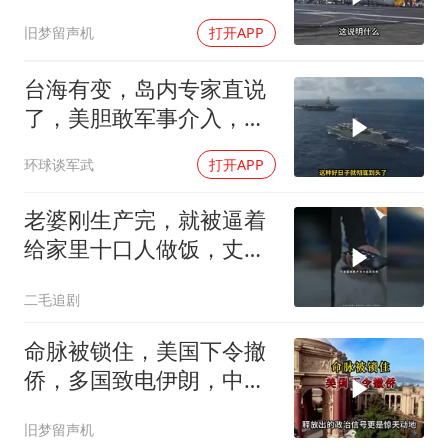
本公事公办就够了
旧梦留声机
打开APP
台海有变，岛内专家直说
了，美胆敢军事介入，战
场将推到美家门口
环球谈军武
打开APP
老婆刚生产完，就被逼着
给家里十口人做饭，丈夫
傻眼了！
二毛追剧
命脉被锁住，美国下令撤
侨，多国致电伊朗，中国
两大判断全部成真
旧梦留声机