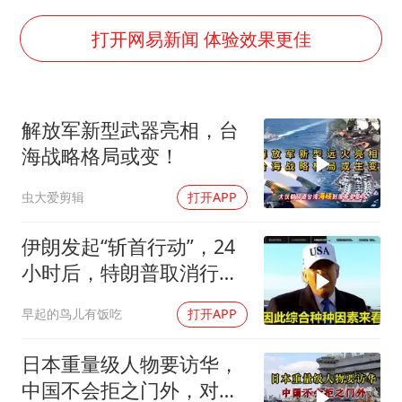
河南某医院2.33亿工程串标案细节披露
男子杀人后逃进深山21年活得像野人
打开网易新闻 体验效果更佳
立秋的仪式感
公司“上四休三”但要降薪1000元
解放军新型武器亮相，台
A股收盘：三大指数均涨超1%
海战略格局或变！
朱雨玲晋级WTT横滨冠军赛女单八强
虫大爱剪辑
打开APP
东方之约 相约未来
伊朗发起“斩首行动”，24
小时后，特朗普取消行
动？美开始撤侨
早起的鸟儿有饭吃
打开APP
日本重量级人物要访华，
中国不会拒之门外，对日