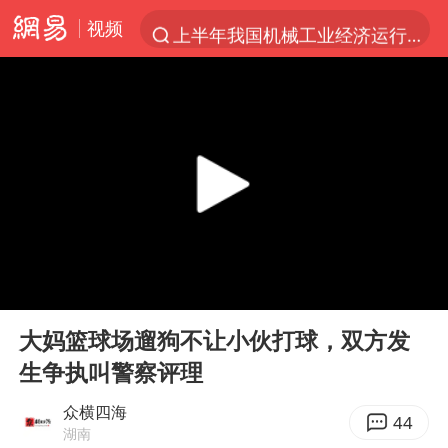
视频
上半年我国机械工业经济运行稳中有进
汪峰阻止14岁女儿买大牌
女子开一天一夜空调后二氧化碳中毒
王力宏演唱会黄牛带观众藏匿被查获
官方通报教师招聘笔试前13名被淘汰
泰国校园枪击案死亡人数升至7人
陕西省委书记赶赴柞水县杏坪镇
00:00
00:44
女孩摆摊卖菌子时收到北大通知书
Play
Ent
full
改名后的“青海拉面”店
大妈篮球场遛狗不让小伙打球，双方发
生争执叫警察评理
广岛核爆81周年央视播《奥本海默》
四川宜宾市高县发生4.9级地震
众横四海
44
湖南