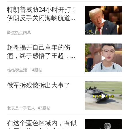
特朗普威胁24小时开打！
伊朗反手关闭海峡航道，
美伊谁在说谎？
聚焦热点内幕
超哥揭开自己童年的伤
疤，终于感悟了王超，他
决定接妈妈回来养老
临临唠生活
14跟贴
俄军拆残骸拆出大事了
老表是个手艺人
43跟贴
在这个蓝色区域内，看似