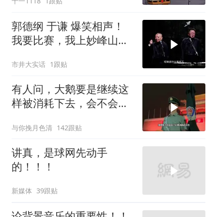
十一1118
1跟贴
郭德纲 于谦 爆笑相声！
我要比赛，我上妙峰山干
嘛去？你去拜一拜冠军老
市井大实话
1跟贴
祖庙
有人问，大鹅要是继续这
样被消耗下去，会不会灭
亡？
与你挽月色清
142跟贴
讲真，是球网先动手
的！！！
新媒体
39跟贴
论背景音乐的重要性！！