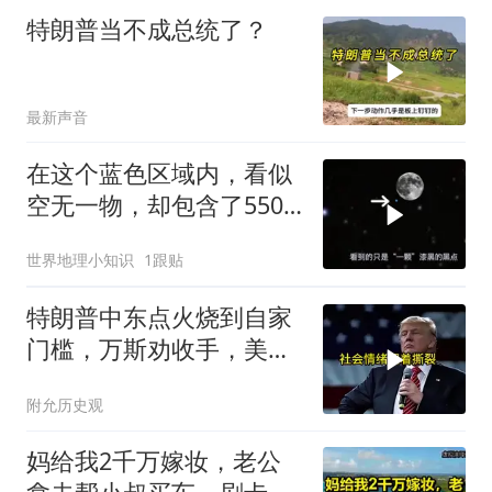
特朗普当不成总统了？
最新声音
在这个蓝色区域内，看似
空无一物，却包含了5500
个星系！
世界地理小知识
1跟贴
特朗普中东点火烧到自家
门槛，万斯劝收手，美国
本土真可能挨打
附允历史观
妈给我2千万嫁妆，老公