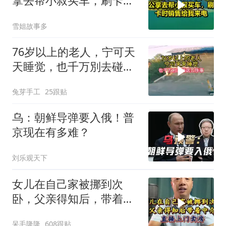
拿去帮小叔买车，刷卡时
销售给我来电！
雪姐故事多
76岁以上的老人，宁可天
天睡觉，也千万別去碰这
五件事
兔芽手工
25跟贴
乌：朝鲜导弹要入俄！普
京现在有多难？
刘乐观天下
女儿在自己家被挪到次
卧，父亲得知后，带着中
介直接上门卖房
呆毛隆隆
608跟贴