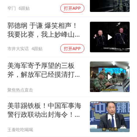
防空
窄门
6跟贴
打开APP
郭德纲 于谦 爆笑相声！
我要比赛，我上妙峰山干
嘛去？你去拜一拜冠军老
市井大实话
4跟贴
打开APP
祖庙
美海军寄予厚望的三板
斧，解放军已经摸清打
法，海空一体联手接下
聚焦热点直击
美菲踢铁板！中国军事海
警行政联动出封海令！台
媒点评
王飬吃吃喝喝