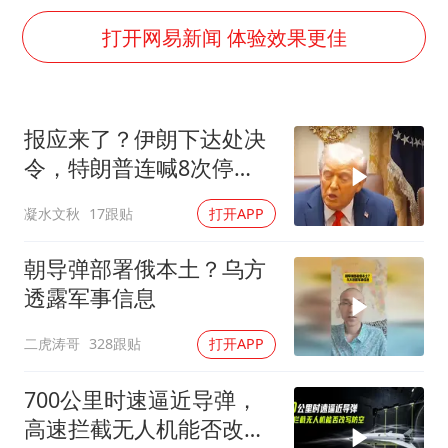
36岁男演员成景区NPC后人气爆棚
打开网易新闻 体验效果更佳
几元成本的AI广告导致千万市值蒸发
浙江台州《告全体市民书》
梁家辉：到内地拍戏不是北上是回归
报应来了？伊朗下达处决
郑丽文：台湾从来没有“独立”过
令，特朗普连喊8次停
酒店回应车内过夜被收150元
手，海外资产遭清算
凝水文秋
17跟贴
打开APP
梁家辉百花奖演讲落泪
朝导弹部署俄本土？乌方
人民的健康、体质、幸福一脉相承
透露军事信息
二虎涛哥
328跟贴
打开APP
700公里时速逼近导弹，
高速拦截无人机能否改写