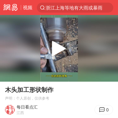
视频
浙江上海等地有大雨或暴雨
光影经济撬动暑期消费新蓝海
西湖突现狂风暴雨 游客瞬间被浇透
隔20米开高仿奶茶店被判赔35万元
新疆景区自驾服务费改为按车收费
多家A股公司收到美国关税退款
“不怕六爷挂得多 就怕六爷挂一颗”
00:00
00:20
视频丨中国东方电气集团原党组副书记、董事宋致远被查
Play
Ent
full
直击东北超：哈尔滨vs通辽
木头加工形状制作
香港宏福苑火灾或由烟头引起
声明：个人原创，仅供参考
每日看点汇
白海豚将正面袭击贯穿浙江
0
江西