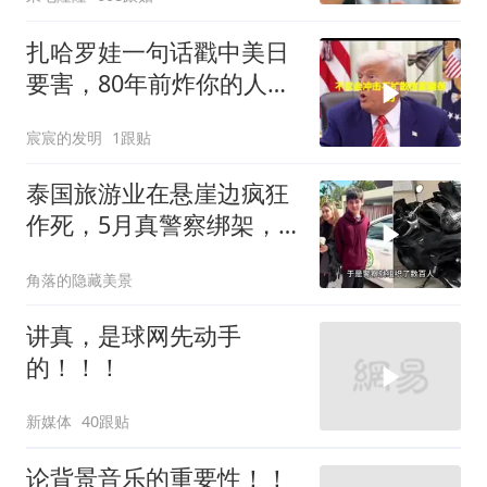
扎哈罗娃一句话戳中美日
要害，80年前炸你的人，
给你撑核保护伞
宸宸的发明
1跟贴
泰国旅游业在悬崖边疯狂
作死，5月真警察绑架，7
月假警察杀人
角落的隐藏美景
讲真，是球网先动手
的！！！
新媒体
40跟贴
论背景音乐的重要性！！