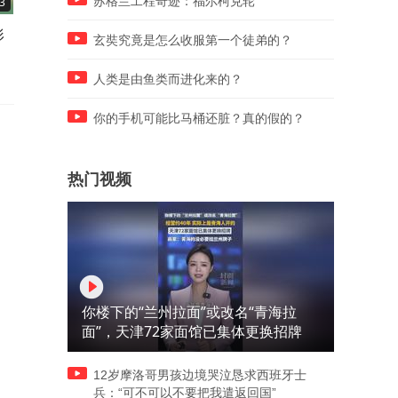
苏格兰工程奇迹：福尔柯克轮
3
00:24
00:13
形
村民利用排水沟当“轨道”，用
大哥偶遇路边“施工现场”，“
玄奘究竟是怎么收服第一个徒弟的？
小车推着货物下山，网友：懒
程车”都放在原地，喊话盼早
的人总能想出各种办法
日开工，网友：项目经理回
人类是由鱼类而进化来的？
写暑假作业了
你的手机可能比马桶还脏？真的假的？
热门视频
你楼下的“兰州拉面”或改名“青海拉
面”，天津72家面馆已集体更换招牌
12岁摩洛哥男孩边境哭泣恳求西班牙士
兵：“可不可以不要把我遣返回国”