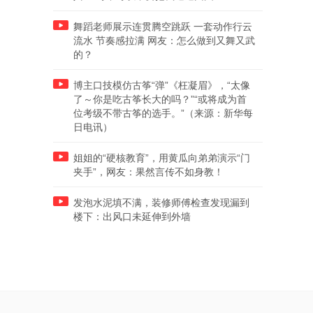
舞蹈老师展示连贯腾空跳跃 一套动作行云
流水 节奏感拉满 网友：怎么做到又舞又武
的？
博主口技模仿古筝“弹”《枉凝眉》，“太像
了～你是吃古筝长大的吗？”“或将成为首
位考级不带古筝的选手。”（来源：新华每
日电讯）
姐姐的“硬核教育”，用黄瓜向弟弟演示“门
夹手”，网友：果然言传不如身教！
发泡水泥填不满，装修师傅检查发现漏到
楼下：出风口未延伸到外墙