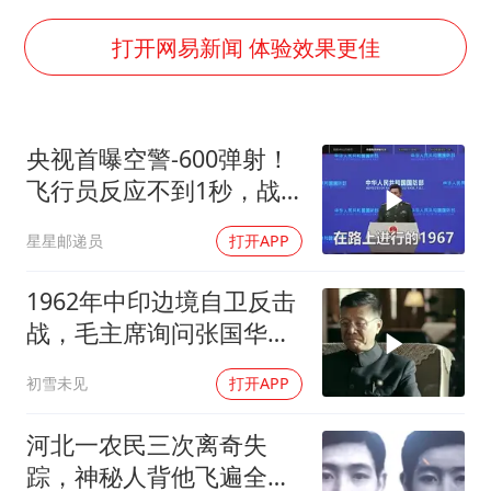
李亚鹏向地铁吐血女孩捐99999元
新华社权威快报|我国编制完成新版全月地质图
打开网易新闻 体验效果更佳
80后女柜员逆袭成4200亿银行副行长
山东财大教授刘海明逝世 终年38岁
央视首曝空警-600弹射！
银行午休1.5小时 留个窗口行不行
飞行员反应不到1秒，战
李嫣近照曝光
友牺牲无人退缩！
星星邮递员
打开APP
总书记关心百姓身边这些民生大事
1962年中印边境自卫反击
战，毛主席询问张国华能
否获胜
初雪未见
打开APP
河北一农民三次离奇失
踪，神秘人背他飞遍全中