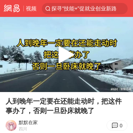
视频
探寻“技能+”促就业创业新路
长城H10正式上市
维持强台风级！白海豚直奔华东沿海
山东日照市委副书记王峰被查
印度暴发金迪普拉病毒
41岁女子为鼓励女儿考上985研究生
美国退回1000亿美元关税
00:00
11:26
24小时不关空调 电费反而更低？
Play
Ent
full
“事业单位招聘不是人情买卖”
人到晚年一定要在还能走动时，把这件
事办了，否则一旦卧床就晚了
涨价1元的冰红茶 两年少赚了15亿
小伙靠AI减肥 45天瘦40斤进了ICU
默默在家
0
四川