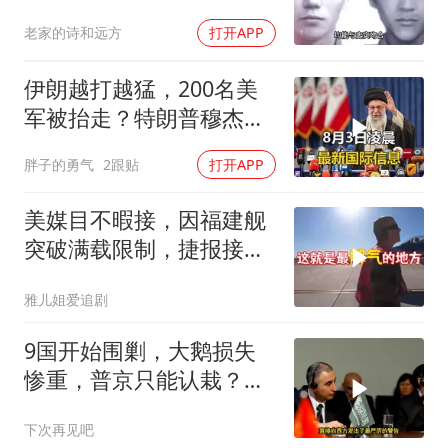
国，幕后真相是什么
老家的诗和远方
打开APP
伊朗越打越猛，200名美
军被抬走？特朗普穆杰塔
巴开始集体明牌
胖子的勇气
2跟贴
打开APP
美媒目不暇接，因福建舰
突破满载限制，捷报接连
而来
雅儿姐爱追剧
9国开始围剿，大鹅损失
惨重，普京只能认栽？俄
大使：海盗行为
下次再见吧