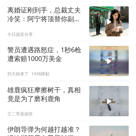
离婚证刚到手，总裁丈夫
冷笑：阿宁将顶替你副总
之位，我应好
今日搞笑分享
警员遭遇路怒症，1秒6枪
遭索赔1000万美金
刘大姐来了
1436跟贴
雄鹿疯狂摩擦树干，真相
竟是为了磨利鹿角
王二哥老搞笑
伊朗导弹为何越打越准？