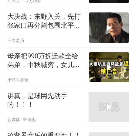
卢大宝
1.7万跟贴
大决战：东野入关，先打
张家口再分割包围北平，
让傅作义投诚，，
三农老历
母亲把990万拆迁款全给
弟弟，中秋喊穷，女儿笑
怼：你的钱又没给我
小怪吃美食
讲真，是球网先动手
的！！！
新媒体
39跟贴
论背景音乐的重要性！！