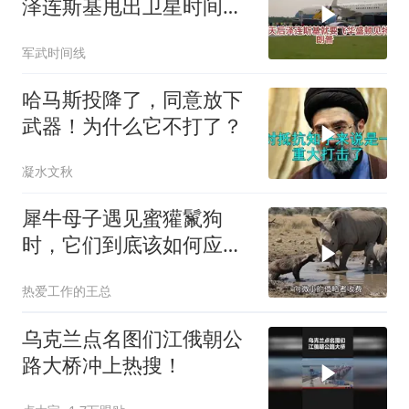
泽连斯基甩出卫星时间
表，特朗普：我去问问普
军武时间线
京
哈马斯投降了，同意放下
武器！为什么它不打了？
凝水文秋
犀牛母子遇见蜜獾鬣狗
时，它们到底该如何应
对？
热爱工作的王总
乌克兰点名图们江俄朝公
路大桥冲上热搜！