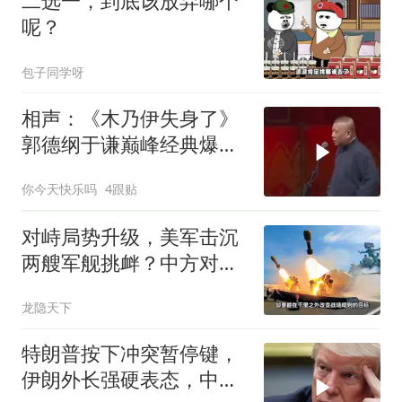
二选一，到底该放弃哪个
呢？
包子同学呀
相声：《木乃伊失身了》
郭德纲于谦巅峰经典爆笑
相声太搞笑太逗了
你今天快乐吗
4跟贴
对峙局势升级，美军击沉
两艘军舰挑衅？中方对美
亮出“杀手锏”
龙隐天下
特朗普按下冲突暂停键，
伊朗外长强硬表态，中东