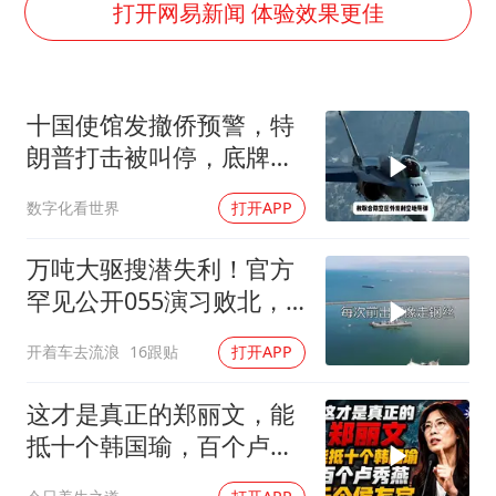
广东雷州通报特教老师招聘违规事件
打开网易新闻 体验效果更佳
国防部：坚决反制任何闹海挑衅图谋
宇树科技中一签需缴款7.54万元
十国使馆发撤侨预警，特
两名乘客在飞机上因调节座椅起冲突
朗普打击被叫停，底牌将
女儿为争财产堵门阻挠父亲出殡
看穿
数字化看世界
打开APP
今日立秋你咬秋了吗
夯实基础开新局
万吨大驱搜潜失利！官方
罕见公开055演习败北，
水下破局不容易
开着车去流浪
16跟贴
打开APP
这才是真正的郑丽文，能
抵十个韩国瑜，百个卢秀
燕，千个侯友宜