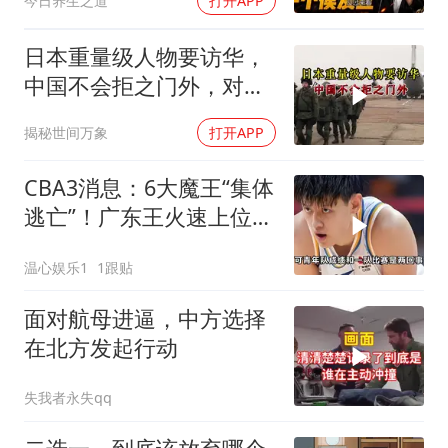
今日养生之道
打开APP
日本重量级人物要访华，
中国不会拒之门外，对日
本公事公办就够了
揭秘世间万象
打开APP
CBA3消息：6大魔王“集体
逃亡”！广东王火速上位，
王牌锋线回归
温心娱乐1
1跟贴
面对航母进逼，中方选择
在北方发起行动
失我者永失qq