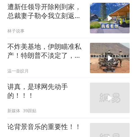
遭新任领导开除刚到家，
总裁妻子勒令我立刻返
岗，我直言她无权命令我
林子说事
不炸美基地，伊朗瞄准私
产！特朗普不淡定了，被
死死捏住七寸
温一壶皎月
讲真，是球网先动手
的！！！
新媒体
39跟贴
论背景音乐的重要性！！