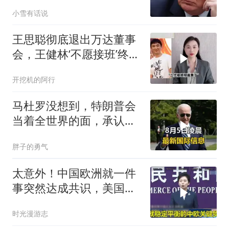
局势为何骤然生变？
小雪有话说
王思聪彻底退出万达董事
会，王健林‘不愿接班’终究
成真
开挖机的阿行
马杜罗没想到，特朗普会
当着全世界的面，承认一
个众所周知的事实
胖子的勇气
太意外！中国欧洲就一件
事突然达成共识，美国这
回彻底坐不住了？
时光漫游志