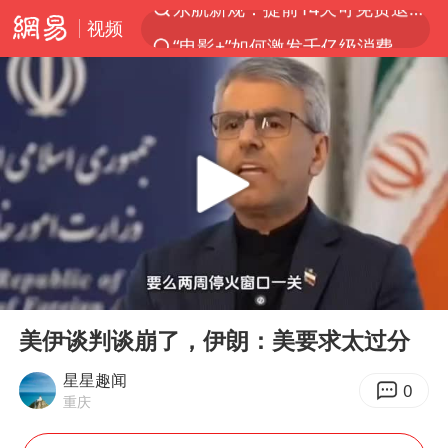
视频
“电影+”如何激发千亿级消费新活力？
台风白海豚加强
日本试射“战斧”导弹，国防部回应
曝韩国足协为外籍裁判员安排色情招待
刘国正说向鹏打得很窝囊
四川宜宾市高县4.9级地震致1人死亡
向鹏0-3不敌张本智和
00:00
03:48
“新疆阿勒泰八月能滑雪”不实
Play
Ent
full
我国外贸延续良好增长态势
美伊谈判谈崩了，伊朗：美要求太过分
山东一元代青花杯离奇失踪
星星趣闻
0
重庆
陈幸同晋级WTT横滨冠军赛8强