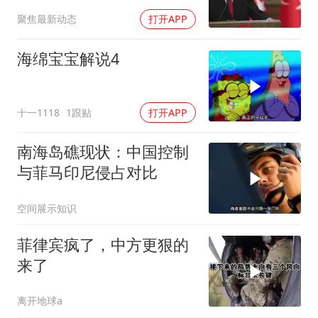
后院抄了
聚焦最新动态
打开APP
海绵宝宝解说4
十一1118
1跟贴
打开APP
南海岛礁现状：中国控制
与菲马印尼侵占对比
空间展示知识
菲律宾疯了，中方更狠的
来了
离开地球a