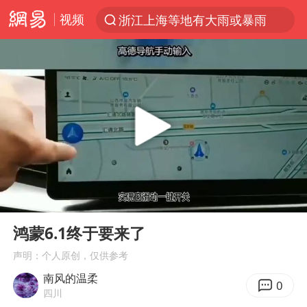
视频
浙江上海等地有大雨或暴雨
光影经济撬动暑期消费新蓝海
《欢迎来龙餐馆》口碑
西湖突现狂风暴雨 游客瞬间被浇透
视频丨中国东方电气集团原党组副书记、董事宋致远被查
“不怕六爷挂得多 就怕六爷挂一颗”
杭州全市有序停课
00:00
01:36
直击东北超：哈尔滨vs通辽
Play
Ent
full
永和豆浆创始人林炳生去世
鸿蒙6.1终于要来了
香港宏福苑火灾或由烟头引起
声明：个人原创，仅供参考
南风的温柔
白海豚将正面袭击贯穿浙江
0
四川