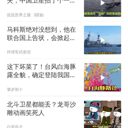
失，中国卫星拍了个一清
二楚
侃侃世界之最
3跟贴
马科斯绝对没想到，他在
联合国上告状，会掀起中
方的4重反制
环球军武密语
这下坏菜了！台风白海豚
露全貌，确定登陆我国沿
海
肇岁初十
北斗卫星都能丢？龙哥沙
雕动画笑死人
白宸侃片