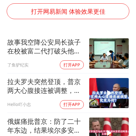
商场现钱学森巨幅海报 负责人回应
打开网易新闻 体验效果更佳
36岁男演员成景区NPC后人气爆棚
郑丽文：台湾从来没有“独立”过
几元成本的AI广告导致千万市值蒸发
故事我空降公安局长孩子
浙江台州《告全体市民书》
在校被富二代打破头他爹
酒店回应车内过夜被收150元
叫嚣开个价
了鱼驴纪实
打开APP
梁家辉百花奖演讲落泪
拉夫罗夫突然登顶，普京
人民的健康、体质、幸福一脉相承
两大心腹接连被调整，究
竟为何？
Hello吖小志
打开APP
俄媒痛批普京：防了二十
年东边，结果埃尔多安把