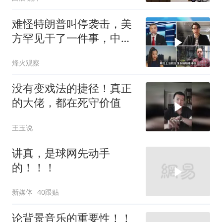
难怪特朗普叫停袭击，美
方罕见干了一件事，中方
智库预测有事发生
烽火观察
没有变戏法的捷径！真正
的大佬，都在死守价值
王玉说
讲真，是球网先动手
的！！！
新媒体
40跟贴
论背景音乐的重要性！！