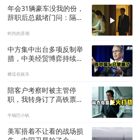
年会31辆豪车没我的份，
辞职后总裁堵门问：隔壁
楼你买的？
时尚的弄潮
中方集中出台多项反制举
措，中美经贸博弈持续升
级
糖逗在娱乐
陪客户考察时被主管停
职，我转身订了高铁票。
2小时后总监急疯了：12
牛锅巴小钒
亿合同没你根本签不了
美军捂着不让看的战场损