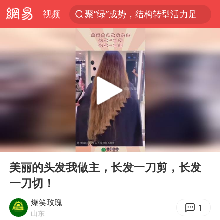
视频
聚“绿”成势，结构转型活力足
印度暴发金迪普拉病毒
41岁女子为鼓励女儿考上985研究生
郑国霖回应去景区上班被保安拦下
24小时不关空调 电费反而更低？
陕西柞水突发泥石流致1死2失联
“梅姨”已是老年人 死刑或适用受限
00:00
00:11
“事业单位招聘不是人情买卖”
Play
Ent
full
杭州一小区17楼玻璃幕墙爆裂
美丽的头发我做主，长发一刀剪，长发
一刀切！
南大数院院长疑辞职信里写不想干了
美国退回1000亿美元关税
爆笑玫瑰
1
山东