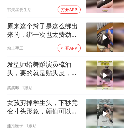
到了酸爽感
书夫星爱生活
打开APP
原来这个辫子是这么绑出
来的，绑一次也太费劲
了……[看]
粘土手工
打开APP
发型师给舞蹈演员梳油
头，要的就是贴头皮，卸
的时候很麻烦！
笑笑咔
1跟贴
女孩剪掉学生头，下秒竟
变寸头形象，颜值可以支
撑一切发型！
趣拍匣子
1跟贴