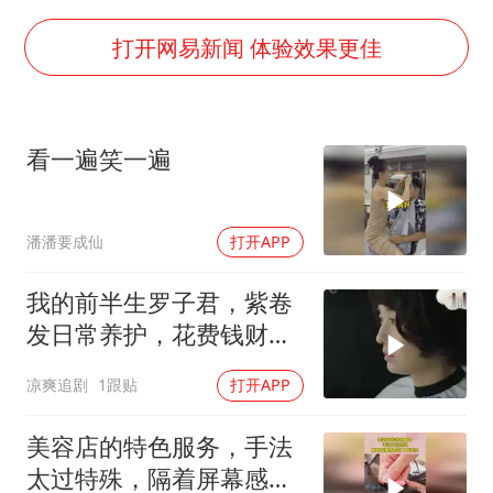
李亚鹏向地铁吐血女孩捐99999元
杨某某拒服兵役 不得录用为公务员
打开网易新闻 体验效果更佳
新华社权威快报|我国编制完成新版全月地质图
知识产权强国建设驶入“快车道”
看一遍笑一遍
要给全体职工“应休尽休”的底气
曝张一鸣下死命令：不依赖AI蒸馏技术
潘潘要成仙
打开APP
中国经济展现强大韧性和活力
我的前半生罗子君，紫卷
发日常养护，花费钱财数
额惊人
凉爽追剧
1跟贴
打开APP
美容店的特色服务，手法
太过特殊，隔着屏幕感受