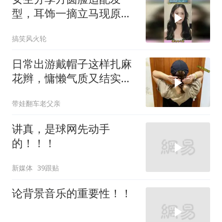
型，耳饰一摘立马现原
形，这变化太惊人了
搞笑风火轮
日常出游戴帽子这样扎麻
花辫，慵懒气质又结实，
搭衣服绝美
带娃翻车老父亲
讲真，是球网先动手
的！！！
新媒体
39跟贴
论背景音乐的重要性！！