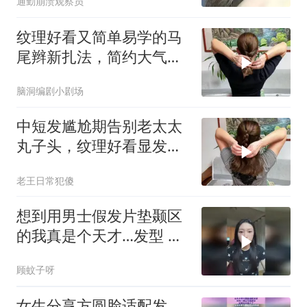
通勤崩溃观察员
纹理好看又简单易学的马
尾辫新扎法，简约大气又
减龄，一看就会
脑洞编剧小剧场
中短发尴尬期告别老太太
丸子头，纹理好看显发
量，瞬间气质加倍
老王日常犯傻
想到用男士假发片垫颞区
的我真是个天才…发型 头
包脸 高颅顶
顾蚊子呀
女生分享方圆脸适配发