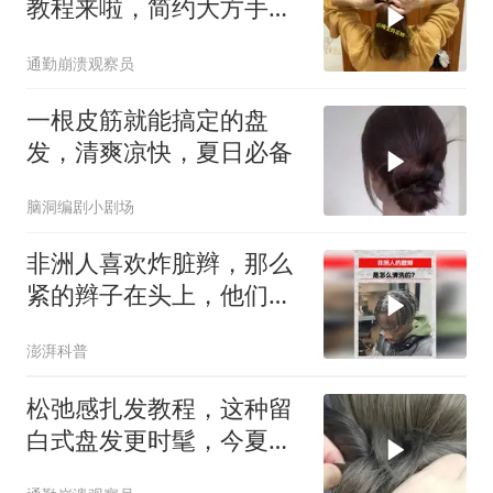
教程来啦，简约大方手残
党也能轻松学会
通勤崩溃观察员
一根皮筋就能搞定的盘
发，清爽凉快，夏日必备
脑洞编剧小剧场
非洲人喜欢炸脏辫，那么
紧的辫子在头上，他们是
如何清洗的？
澎湃科普
松弛感扎发教程，这种留
白式盘发更时髦，今夏顶
配扎发造型