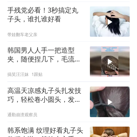
手残党必看！3秒搞定丸
子头，谁扎谁好看
带娃翻车老父亲
韩国男人人手一把造型
夹，随便捏几下，毛流感
就出来了！
搞笑汪汪妹
1跟贴
高温天凉感丸子头扎发技
巧，轻松卷小圆头，发型
圆润又慵懒
通勤崩溃观察员
韩系饱满 纹理好看丸子头