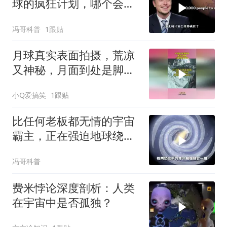
球的疯狂计划，哪个会被
改造成功？
冯哥科普
1跟贴
月球真实表面拍摄，荒凉
又神秘，月面到处是脚
印！
小Q爱搞笑
1跟贴
比任何老板都无情的宇宙
霸主，正在强迫地球绕圈
跑意
冯哥科普
费米悖论深度剖析：人类
在宇宙中是否孤独？