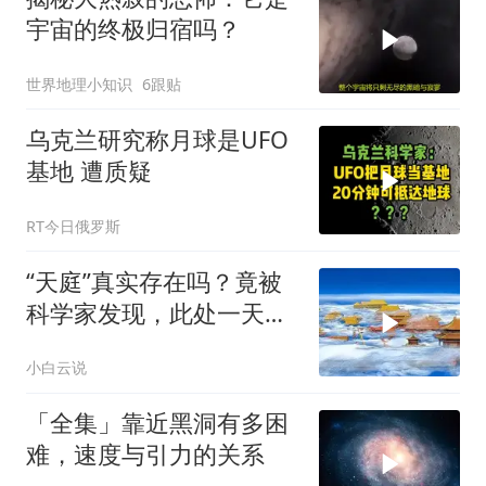
宇宙的终极归宿吗？
世界地理小知识
6跟贴
乌克兰研究称月球是UFO
基地 遭质疑
RT今日俄罗斯
“天庭”真实存在吗？竟被
科学家发现，此处一天等
于地球一年
小白云说
「全集」靠近黑洞有多困
难，速度与引力的关系