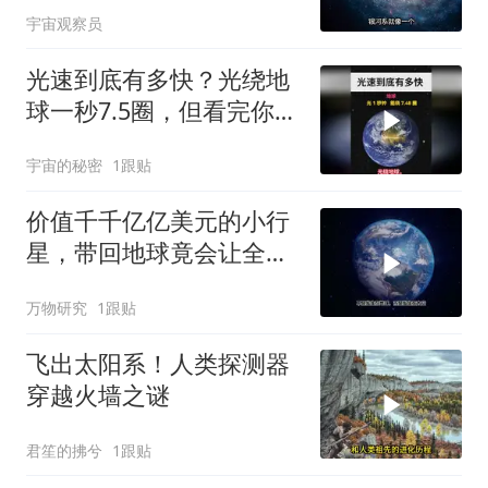
宇宙观察员
光速到底有多快？光绕地
球一秒7.5圈，但看完你只
会觉得光太慢了
宇宙的秘密
1跟贴
价值千千亿亿美元的小行
星，带回地球竟会让全球
经济崩盘？
万物研究
1跟贴
飞出太阳系！人类探测器
穿越火墙之谜
君笙的拂兮
1跟贴