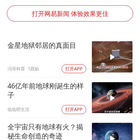
36岁男演员成景区NPC后人气爆棚
全民健身事业高质量发展
打开网易新闻 体验效果更佳
台当局重金为“台独”织“皇帝新衣”
几元成本的AI广告导致千万市值蒸发
金星地狱邻居的真面目
老挝国会主席赛宋蓬逝世
夏日经济乘“热”而上 消费市场向“新”而行
冯哥科普
1跟贴
打开APP
乐享全民健身 共筑健康中国
46亿年前地球刚诞生的样
子
临临唠生活
打开APP
全宇宙只有地球有火？揭
秘生命创造的奇迹