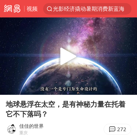
视频
光影经济撬动暑期消费新蓝海
马克·艾伦退出斯诺克中国公开赛
新疆优化调整景区内自驾服务费
梁家辉：到内地拍戏不是北上是回归
茅台部分直营店飞天茅台提价
情侣平潭拍日出坠崖1死1伤
白海豚将正面袭击贯穿浙江
00:00
07:28
酒店回应车内过夜被收150元
Play
Ent
full
黄金牛市回来了吗
地球悬浮在太空，是有神秘力量在托着
它不下落吗？
酒店花洒现排泄物住客索赔遭拒
杭州全市有序停课
佳佳的世界
272
重庆