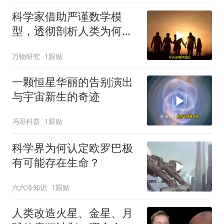
科学家借助严谨数学模
型，透彻剖析人类为何始
终寻不到外星人
万物研究
1跟贴
一颗恒星华丽的告别演出
与宇宙新生的奇迹
冯哥科普
1跟贴
科学界为何认定欧罗巴极
有可能存在生命？
六六冷知识
1跟贴
人类改造火星、金星、月