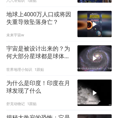
六六冷知识
1跟贴
地球上4000万人口或将因
失重导致坠落身亡？
未来宇宙w
宇宙是被设计出来的？为
何大部分星球都是球体，
星系却是扁平的？
世界地理小知识
1跟贴
为什么是印度！印度在月
球发现了什么
舒克动物记
1跟贴
揭秘大热寂的恐怖：它是