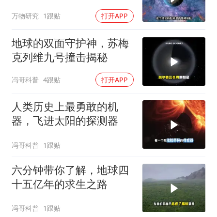
万物研究
1跟贴
打开APP
地球的双面守护神，苏梅
克列维九号撞击揭秘
冯哥科普
4跟贴
打开APP
人类历史上最勇敢的机
器，飞进太阳的探测器
冯哥科普
1跟贴
六分钟带你了解，地球四
十五亿年的求生之路
冯哥科普
1跟贴