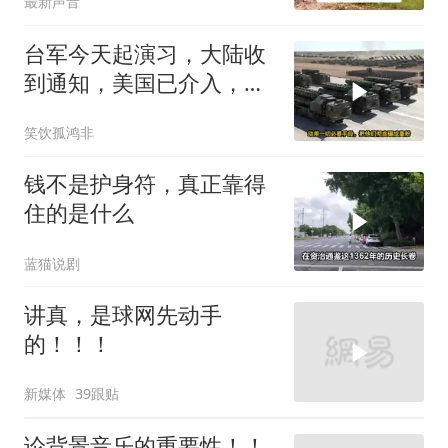
最新声音
台军今天起演习，大陆收
到通知，美国已介入，日
本涉台表述也变了
笑饮孤鸿非
钱不是护身符，真正靠得
住的是什么
蓝猫说剧
讲真，是球网先动手
的！！！
新媒体
39跟贴
论背景音乐的重要性！！