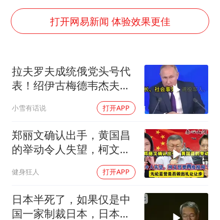
女子被狗舔脚确诊三级暴露 医生回应
打开网易新闻 体验效果更佳
多所幼师院校开设养老专业
泰国校园枪击事件已致8死30余伤
老人被城管撞倒后离世亲属质疑记录仪
拉夫罗夫成统俄党头号代
表！绍伊古梅德韦杰夫双
薛之谦杭州站演唱会取消
双出局，普京这步棋你看
必胜客，被正式买断
小雪有话说
打开APP
懂了吗
四川宜宾地震网友称睡觉被摇醒
郑丽文确认出手，黄国昌
习近平心系体育强国建设
的举动令人失望，柯文哲
要再度搅局？
健身狂人
打开APP
日本半死了，如果仅是中
国一家制裁日本，日本可