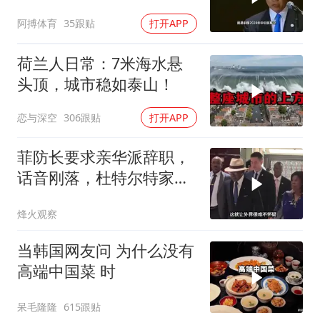
能还剩一口气
阿搏体育
35跟贴
打开APP
荷兰人日常：7米海水悬
头顶，城市稳如泰山！
恋与深空
306跟贴
打开APP
菲防长要求亲华派辞职，
话音刚落，杜特尔特家族
就给他当头一棒
烽火观察
当韩国网友问 为什么没有
高端中国菜 时
呆毛隆隆
615跟贴