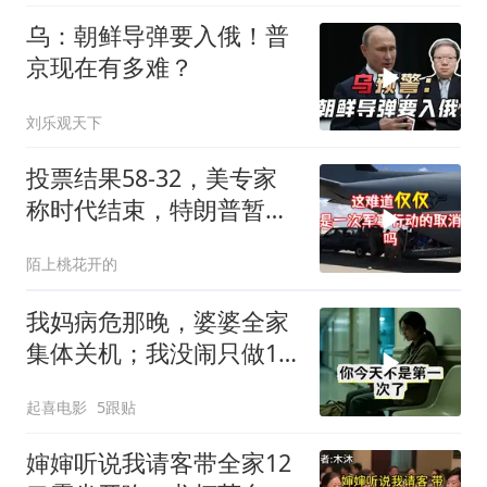
乌：朝鲜导弹要入俄！普
京现在有多难？
刘乐观天下
投票结果58-32，美专家
称时代结束，特朗普暂不
攻伊朗
陌上桃花开的
我妈病危那晚，婆婆全家
集体关机；我没闹只做1
事，6天后她打来电话：
起喜电影
5跟贴
你是不是疯了？
婶婶听说我请客带全家12