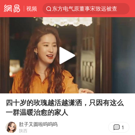
东方电气原董事宋致远被查
视频
浙江台州《告全体市民书》
“China Cool”火了，老外爱上中国避暑游
台风白海豚闭眼浙江上海处于危险半圆
香港宏福苑火灾或由烟头引起
云南一地村民过火把节意外灼伤16人
张本智和：零封向鹏不意外
泰国初中生饮弹自尽前开了26枪
00:00
03:03
Play
Ent
用AI造出新病毒意味着什么
full
四十岁的玫瑰越活越潇洒，只因有这么
今年第二强台风将带来多大影响
一群温暖治愈的家人
浙江最强风雨时段已锁定
肚子又圆啦呜呜呜
1
上半年国内居民出游人次34.63亿
陕西