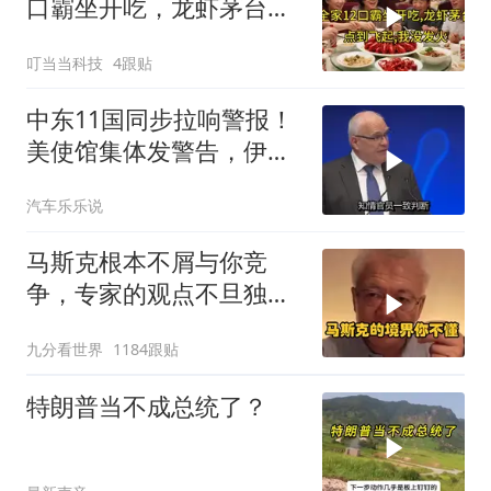
口霸坐开吃，龙虾茅台点
到飞起，我没发
叮当当科技
4跟贴
中东11国同步拉响警报！
美使馆集体发警告，伊朗
导弹刚袭美军基地
汽车乐乐说
马斯克根本不屑与你竞
争，专家的观点不旦独到
还很清新
九分看世界
1184跟贴
特朗普当不成总统了？