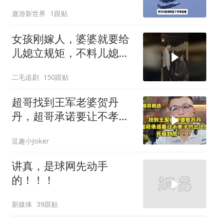
无言以对
遨游新世界
1跟贴
女孩刚嫁人，婆婆就要给
儿媳立规矩，不料儿媳不
是好惹的！
二毛追剧
150跟贴
超哥找到王军老婆贺丹
丹，超哥承诺要让不孝子
付出代价，死磕到底
逗趣小Joker
讲真，是球网先动手
的！！！
新媒体
39跟贴