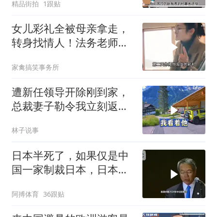
精品街拍
1跟贴
女儿彩礼全被母亲拿走，
转身找情人！法务老师硬
核介入讨回公道！
家禽搞笑事务所
遭新任领导开除刚到家，
总裁妻子勒令我立刻返
岗，我直言她无权命令我
林子说事
日本半死了，如果仅是中
国一家制裁日本，日本可
能还剩一口气
阿搏体育
36跟贴