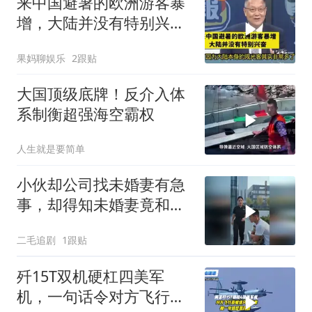
来中国避暑的欧洲游客暴
增，大陆并没有特别兴
奋！介文汲
果妈聊娱乐
2跟贴
大国顶级底牌！反介入体
系制衡超强海空霸权
人生就是要简单
小伙却公司找未婚妻有急
事，却得知未婚妻竟和别
人订婚！
二毛追剧
1跟贴
歼15T双机硬杠四美军
机，一句话令对方飞行员