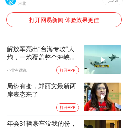
国防部：坚决反制任何闹海挑衅图谋
3
河北
四川宜宾市高县发生4.9级地震
打开网易新闻 体验效果更佳
台湾海峡南口北上船舶实施交通管制
“新疆阿勒泰八月能滑雪”不实
江苏发布台风蓝色预警
解放军亮出“台海专攻”大
向鹏0-3不敌张本智和
炮，一炮覆盖整个海峡，
有人该睡不着了
今日立秋你咬秋了吗
小雪有话说
打开APP
东方之约 相约未来
局势有变，郑丽文最新两
岸表态来了
打开APP
年会31辆豪车没我的份，