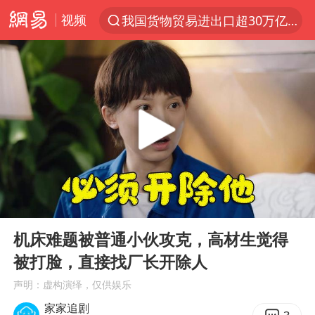
视频
我国货物贸易进出口超30万亿元
上半年我国机械工业经济运行稳中有进
台风白海豚加强
官方通报教师招聘笔试前13名被淘汰
国防部回应日本试射“战斧”导弹
广东雷州通报特教老师招聘违规事件
A股三大股指收涨
00:00
02:46
“立秋的第一杯奶茶”又爆单了
Play
Ent
full
泰国校园枪击案死亡人数升至7人
机床难题被普通小伙攻克，高材生觉得
被打脸，直接找厂长开除人
泰国枪击案凶手先杀祖父母后行凶
声明：虚构演绎，仅供娱乐
宇树科技中一签需缴款7.54万元
家家追剧