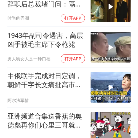
辞职后总裁堵门问：隔壁
楼你买的？
时尚的弄潮
打开APP
1943年副司令遇害，高层
凶手被毛主席下令枪毙
男人吻女人是一种口福
打开APP
中俄联手完成对日定调，
朝鲜千字长文痛批高市，
就差李在明没动静
阿尔法军情
亚洲频道合集送香蕉的奥
德彪再你们心里三哥就是
这种人吗