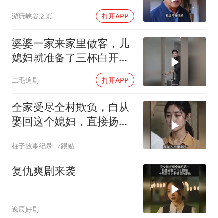
来
游玩峡谷之巅
打开APP
婆婆一家来家里做客，儿
媳妇就准备了三杯白开
水！
二毛追剧
打开APP
全家受尽全村欺负，自从
娶回这个媳妇，直接扬眉
吐气
柱子故事纪录
7跟贴
复仇爽剧来袭
逸辰好剧