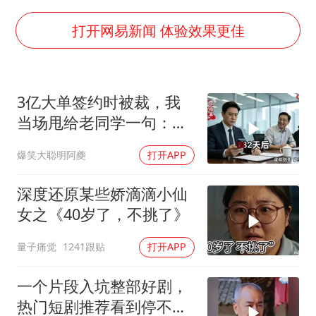
上半年国内居民出游人次34.63亿
22岁女生独闯南太行失联12天
打开网易新闻 体验效果更佳
薛之谦杭州站演唱会取消
张本智和：零封向鹏不意外
3亿大单签约时被裁，我
今年第二强台风将带来多大影响
当场甩给老同学一句：不
“准2万亿”之城点名支持三所大学
签了
爆笑大聪明阿夔
打开APP
习近平心系体育强国建设
深度还原某些娇滴滴小仙
女之《40岁了，不挑了》
量子痛觉
1241跟贴
打开APP
一个片段入坑整部好剧，
热门短剧推荐看到停不下