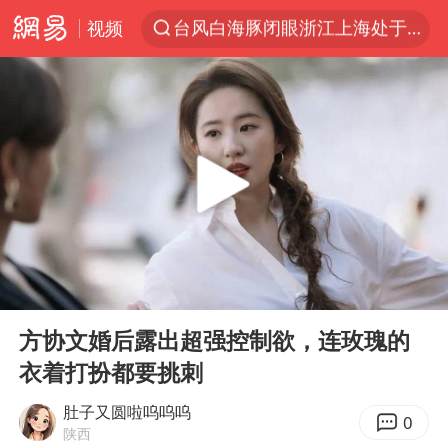
视频
“China Cool”火了，老外爱上中国避暑游
香港宏福苑火灾或由烟头引起
浙江台州《告全体市民书》
伊斯兰版北约来了吗
四川宜宾3.4级地震
网约车司机充电时猝死保险拒赔
陕西柞水泥石流已致2死 仍有1人失联
00:00
01:29
泰国初中生饮弹自尽前开了26枪
Play
Ent
full
多所高校取消艺考
方协文婚后露出超强控制欲，连玫瑰的
衣着打扮都要挑刺
云南一地村民过火把节意外灼伤16人
店主称换“青海拉面”招牌后生意更好
肚子又圆啦呜呜呜
0
陕西