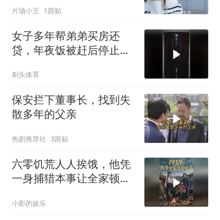
片场小王
1跟贴
女子多年帮弟弟买房还
贷，年夜饭被赶后停止转
账，全家崩溃
刺头体育
保安拦下董事长，找到失
散多年的父亲
热剧推荐社
3跟贴
六零饥荒人人挨饿，他凭
一身捕猎本事让全家顿顿
吃肉
小影的娱乐