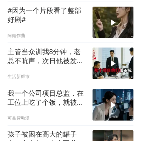
#因为一个片段看了整部
好剧#
阿鲲作曲
主管当众训我8分钟，老
总不吭声，次日他被发配
4座郊区仓库
生活新鲜市
我一个公司项目总监，在
工位上吃了个饭，就被新
来的总监针对
可益智动漫
孩子被困在高大的罐子