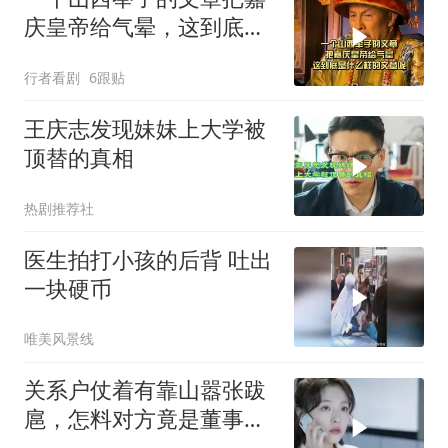
庆皇帝给气晕，这到底是
什么样的文章呢
行者看剧
6跟贴
王庆志发现妹妹上大学被
顶替的真相
热剧推荐社
医生拍打小孩的后背 吐出
一块硬币
唯美风景线
关系户仗着有靠山嚣张跋
扈，怎料对方竟是董事长
的孙女