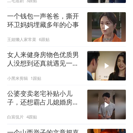
二毛追剧
3跟贴
一个钱包一声爸爸，撕开
环卫妈妈埋藏多年的心事
王姐懒人家常菜
6跟贴
女人来健身房物色优质男
人没想到还真就遇见一个
合适的
小黑米剪辑
1跟贴
公婆变卖老宅补贴小儿
子，还想霸占儿媳婚房，
最终幡然醒悟
白宸侃片
4跟贴
一个山西举子的文章把嘉