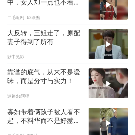
中，女人却一点也不着
急，太恶毒了！
二毛追剧
63跟贴
大反转，三姐走了，原配
妻子得到了所有
影中见影
靠谱的底气，从来不是暧
昧，而是分寸与实力！
迷路de阿狸
寡妇带着俩孩子被人看不
起，不料华而不是好惹
的！