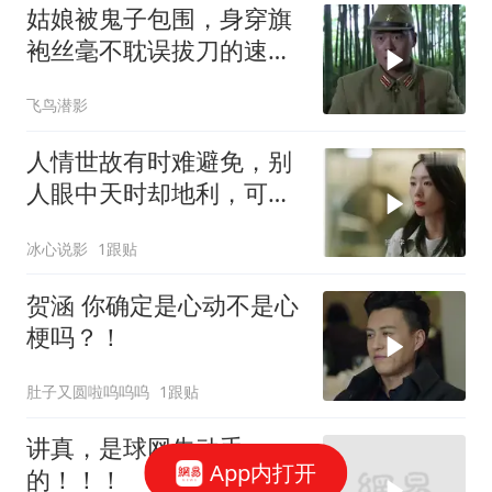
姑娘被鬼子包围，身穿旗
袍丝毫不耽误拔刀的速
度，完虐鬼子
飞鸟潜影
人情世故有时难避免，别
人眼中天时却地利，可惜
偏偏人不和
冰心说影
1跟贴
贺涵 你确定是心动不是心
梗吗？！
肚子又圆啦呜呜呜
1跟贴
讲真，是球网先动手
App内打开
的！！！