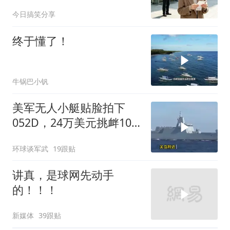
之位，我应好
今日搞笑分享
终于懂了！
牛锅巴小钒
美军无人小艇贴脸拍下
052D，24万美元挑衅10
亿美元大驱，这是要搞新
环球谈军武
19跟贴
战法？
讲真，是球网先动手
的！！！
新媒体
39跟贴