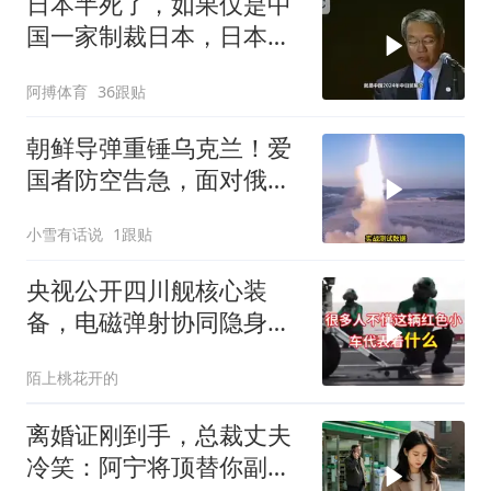
日本半死了，如果仅是中
国一家制裁日本，日本可
能还剩一口气
阿搏体育
36跟贴
朝鲜导弹重锤乌克兰！爱
国者防空告急，面对俄朝
联手，泽连斯基到底有多
小雪有话说
1跟贴
绝望？
央视公开四川舰核心装
备，电磁弹射协同隐身无
人机，位居世界前列
陌上桃花开的
离婚证刚到手，总裁丈夫
冷笑：阿宁将顶替你副总