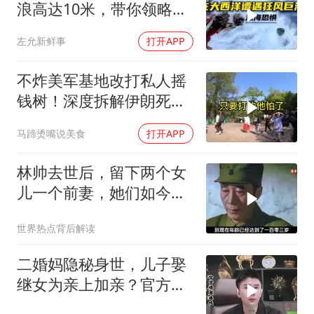
浪高达10米，带你领略最
真实的狂风巨浪！
左允新鲜事
打开APP
不炸美军基地改打私人摇
钱树！深度拆解伊朗死掐
特朗普七寸的生死局，这
马蹄烫嘴说美食
打开APP
招到底有多绝？
林帅去世后，留下两个女
儿一个前妻，她们如今过
的怎么样？
世界热点背后解读
二婚妈隐秘身世，儿子娶
继女为亲上加亲？官方怒
批！