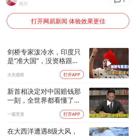
1
四川
村民谈“梅姨”：叫的其实是“媒姨”
打开网易新闻 体验效果更佳
中国养老床位“三连降”
哪吒汽车南宁工厂设备降价20%拍卖
贵州轮胎子公司获美国退税8136万
剑桥专家泼冷水，印度只
郑国霖回应去景区上班被保安拦下
是“准大国”，没资格跟中
奋进开新局 实干挑大梁
美平起平坐
大光观察
打开APP
新首相决定对中国赔钱那
一刻，全世界都看懂了：
不能对华继续天真
一窥究竟
打开APP
在大西洋遭遇8级大风，