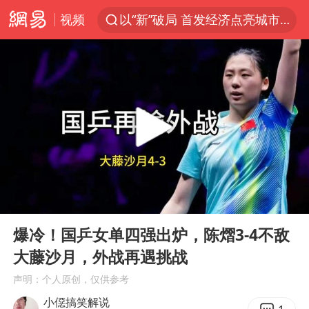
以“新”破局 首发经济点亮城市消费活力
视频
台风白海豚进入48小时警戒线
佛得角门将亮相智利俱乐部主场
中方回应是否在太平洋海底开采稀土
看守所辅警收受10万获刑1年
宇树科技发行价格150.80元/股
宇树科技王兴兴身家有望超200亿元
五粮液渠道价一箱上涨近百元
00:00
00:26
Play
Ent
CIA被曝已秘密设立古巴工作组
full
爆冷！国乒女单四强出炉，陈熠3-4不敌
法国下周开始禁止未经同意的电话营销
大藤沙月，外战再遇挑战
24小时不关空调 电费会更低吗
声明：个人原创，仅供参考
小僫搞笑解说
把党建设得更加坚强有力