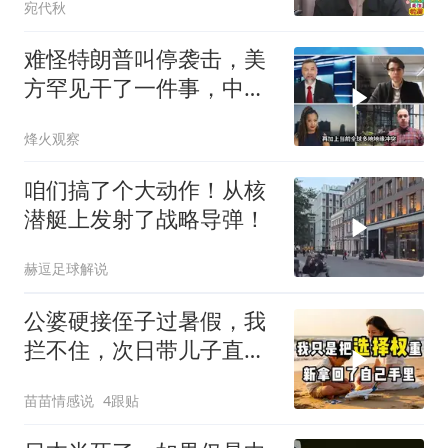
宛代秋
难怪特朗普叫停袭击，美
方罕见干了一件事，中方
智库预测有事发生
烽火观察
咱们搞了个大动作！从核
潜艇上发射了战略导弹！
赫逗足球解说
公婆硬接侄子过暑假，我
拦不住，次日带儿子直飞
普吉岛，婆婆傻眼
苗苗情感说
4跟贴