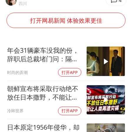
台风白海豚最新路径研判来了
4
四川
船舶避风项目停工 多地全力防台风
打开网易新闻 体验效果更佳
粉笔发布“自曝式”公开信
现代版摸金校尉落网查获400多枚古币
哈尔滨暴雨饭店门挡积水
年会31辆豪车没我的份，
服务实体经济 财政金融打出组合拳
辞职后总裁堵门问：隔壁
楼你买的？
男子结婚8年发现3个女儿均非亲生
时尚的弄潮
打开APP
奋进开新局 实干挑大梁
朝鲜宣布将采取行动绝不
放任日本撒野，不能让人
类再遭灾祸
冷眸世界
打开APP
日本原定1956年侵华，却