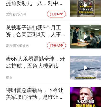
提前发动九一八，对中国
是福是祸？
爱竞彩的小周
打开APP
总裁妻子连扣我5个月工
资，合同还剩4天，人事
通知涨薪续签，我
娱乐圈的笔娱君
打开APP
轰6N大杀器震撼全球，歼
20护航，五角大楼解读
至今
特朗普悬崖勒马，下令让
美军取消行动，是谁让他
突然改变主意？