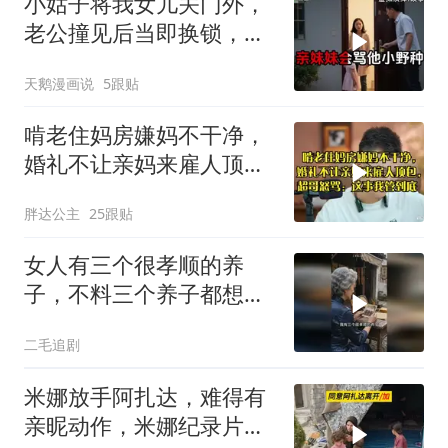
小姑子将我女儿关门外，
老公撞见后当即换锁，将
她行李扔门外
天鹅漫画说
5跟贴
啃老住妈房嫌妈不干净，
婚礼不让亲妈来雇人顶
包，超哥怒骂
胖达公主
25跟贴
女人有三个很孝顺的养
子，不料三个养子都想害
她！
二毛追剧
米娜放手阿扎达，难得有
亲昵动作，米娜纪录片