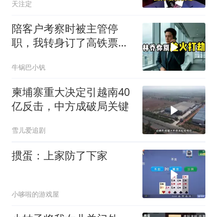
天注定
陪客户考察时被主管停
职，我转身订了高铁票。
2小时后总监急疯了：12
牛锅巴小钒
亿合同没你根本签不了
柬埔寨重大决定引越南40
亿反击，中方成破局关键
雪儿爱追剧
掼蛋：上家防了下家
小哆啦的游戏屋