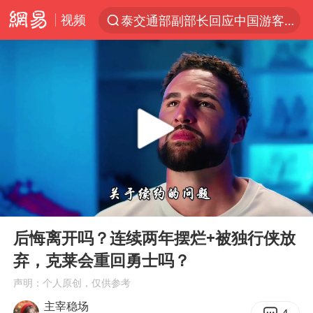
视频
泰交通部副部长回应中国游客遭歧视
夜幕落下 运动上场
1岁宝宝碰坏纸巾盒 宝妈被索赔924元
台风白海豚环流面积近似13个浙江
Meta被判支付5.67亿美元
台风白海豚逼近 暴雨大暴雨来袭
47岁妈妈突然产女 26岁女儿：很震惊
00:00
04:18
OpenAI为免费用户升级GPT-5.6 Luna
Play
Ent
full
日本广岛民众举行游行反对政府行径
后悔离开吗？连续两年摆烂+被独行侠放
弃，克莱会重回勇士吗？
实探山东最热的“中国蔬菜之乡”
声明：个人原创，仅供参考
女子开一天一夜空调后二氧化碳中毒
主宰稳场