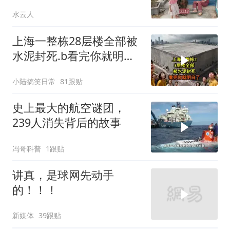
3513
水云人
上海一整栋28层楼全部被
水泥封死.b看完你就明白
了..s
小陆搞笑日常
81跟贴
史上最大的航空谜团，
239人消失背后的故事
冯哥科普
1跟贴
讲真，是球网先动手
的！！！
新媒体
39跟贴