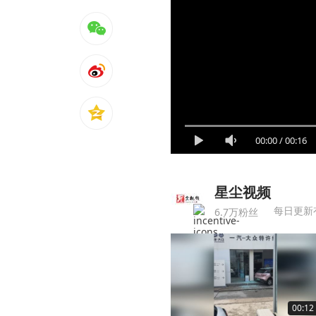
00:00
/
00:16
星尘视频
每日更新
6.7万粉丝
00:12