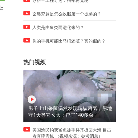
苏格兰工程奇迹：福尔柯克轮
上
婚礼上一句“老伴虽离世，爱
女子在高原上买烤肠，碰巧
妈
意长存”，全场破防了
机没信号付不了钱，老板现
玄奘究竟是怎么收服第一个徒弟的？
来了段“弹舌”
人类是由鱼类而进化来的？
你的手机可能比马桶还脏？真的假的？
热门视频
男子上山采菌偶然发现鸡枞菌窝，原地
守1天等它长大：挖了140多朵
美国渔民钓获鲨鱼徒手将其拽回大海 目击
者直呼震惊 （视频来源：参考消息）