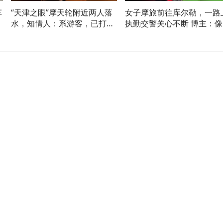
车
“天津之眼”摩天轮附近两人落
女子摩旅前往库尔勒，一路
水，知情人：系游客，已打捞
执勤交警关心不断 博主：像
上岸，具体伤亡未知
妈一样“唠叨”又贴心