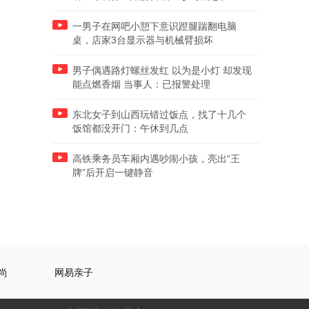
一男子在网吧小憩下意识蹬腿踹翻电脑
桌，店家3台显示器与机械臂损坏
男子偶遇路灯螺丝发红 以为是小灯 却发现
能点燃香烟 当事人：已报警处理
东北女子到山西玩错过饭点，找了十几个
饭馆都没开门：午休到几点
高铁乘务员车厢内遇吵闹小孩，亮出“王
牌”后开启一键静音
尚
网易亲子