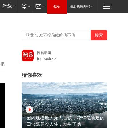
登录
注册免费邮箱
网易新闻
iOS
Android
举报
猜你喜欢
国内规模最大无人古镇，花50亿新建的
四合院竟没人住，发生了啥