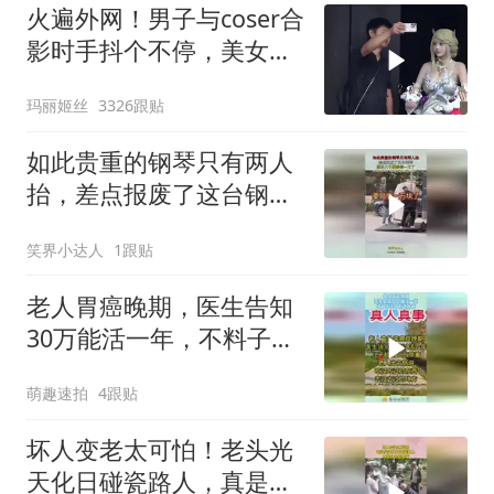
火遍外网！男子与coser合
影时手抖个不停，美女做
出一个意外举动
玛丽姬丝
3326跟贴
如此贵重的钢琴只有两人
抬，差点报废了这台钢
琴，原价八千要赔偿一万
笑界小达人
1跟贴
了
老人胃癌晚期，医生告知
30万能活一年，不料子花
十万这样做！
萌趣速拍
4跟贴
坏人变老太可怕！老头光
天化日碰瓷路人，真是社