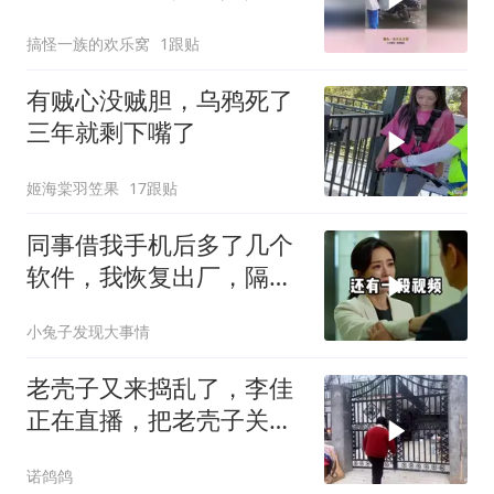
会的毒瘤！
搞怪一族的欢乐窝
1跟贴
有贼心没贼胆，乌鸦死了
三年就剩下嘴了
姬海棠羽笠果
17跟贴
同事借我手机后多了几个
软件，我恢复出厂，隔壁
总监竟被带走
小兔子发现大事情
老壳子又来捣乱了，李佳
正在直播，把老壳子关在
大门外一天没开门
诺鸽鸽