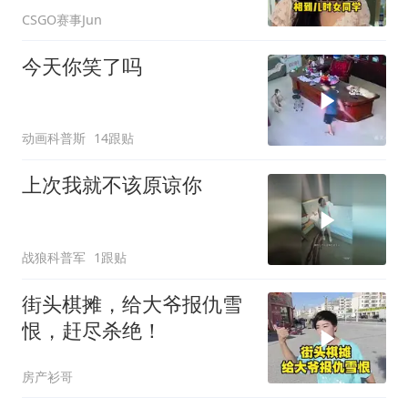
CSGO赛事Jun
今天你笑了吗
动画科普斯
14跟贴
上次我就不该原谅你
战狼科普军
1跟贴
街头棋摊，给大爷报仇雪
恨，赶尽杀绝！
房产衫哥