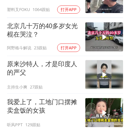
吃了没有文化的亏
塑料叉FOKU
1064跟贴
打开APP
北京几十万的40多岁女光
棍在哭泣？
阿野格斗解说
23跟贴
打开APP
原来沙特人，才是印度人
的严父
主持生小爽
27跟贴
我爱上了，工地门口摆摊
卖盒饭的女孩
听风PPT
129跟贴