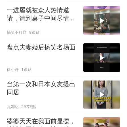
一进屋就被众人热情邀
请，请到桌子中间尽情跳
舞，原来她是大家掌
搞笑不打烊
9跟贴
盘点夫妻婚后搞笑名场面
徐小丹
1跟贴
当第一次和日本女友提出
同居
瓦娜达
297跟贴
婆婆天天在我面前显摆，