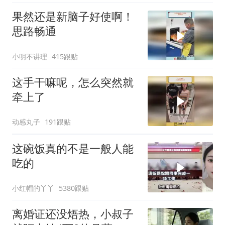
果然还是新脑子好使啊！
思路畅通
小明不讲理
415跟贴
这手干嘛呢，怎么突然就
牵上了
动感丸子
191跟贴
这碗饭真的不是一般人能
吃的
小红帽的丫丫
5380跟贴
离婚证还没焐热，小叔子