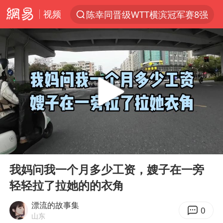
视频
陈幸同晋级WTT横滨冠军赛8强
上半年我国机械工业经济运行稳中有进
我国货物贸易进出口超30万亿元
佛山通报笔试前13被淘汰后5名进体检
河南撤回“领导带薪错峰休假”通知
四川宜宾市高县发生4.9级地震
台风白海豚加强
00:00
03:15
超颖电子拟投资20.86亿建设新项目
Play
Ent
full
向鹏0-3不敌张本智和
我妈问我一个月多少工资，嫂子在一旁
轻轻拉了拉她的的衣角
广东雷州通报特教老师招聘违规事件
“立秋的第一杯奶茶”又爆单了
漂流的故事集
0
山东