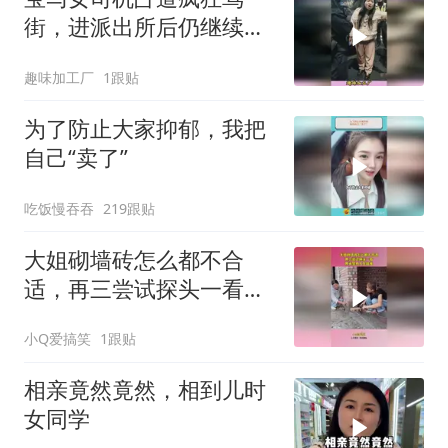
街，进派出所后仍继续发
飙，完整事件大揭秘
趣味加工厂
1跟贴
为了防止大家抑郁，我把
自己“卖了”
吃饭慢吞吞
219跟贴
大姐砌墙砖怎么都不合
适，再三尝试探头一看，
原来是有人在捣鬼！
小Q爱搞笑
1跟贴
相亲竟然竟然，相到儿时
女同学