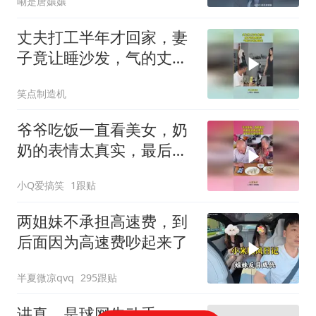
嘞是唐孃孃
丈夫打工半年才回家，妻
子竟让睡沙发，气的丈夫
转身就走！
笑点制造机
爷爷吃饭一直看美女，奶
奶的表情太真实，最后的
结局没想到！
小Q爱搞笑
1跟贴
两姐妹不承担高速费，到
后面因为高速费吵起来了
半夏微凉qvq
295跟贴
讲真，是球网先动手