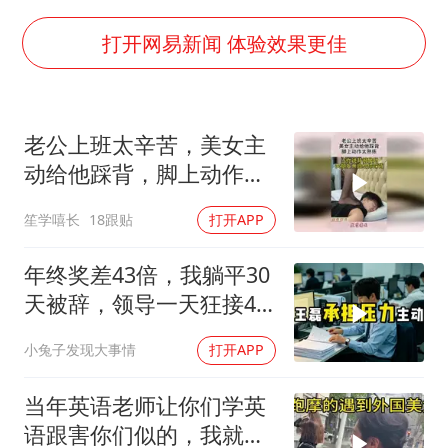
泰国枪击案凶手先杀祖父母后行凶
宇树科技中一签需缴款7.54万元
打开网易新闻 体验效果更佳
国防部：坚决反制任何闹海挑衅图谋
台湾海峡南口北上船舶实施交通管制
老公上班太辛苦，美女主
“新疆阿勒泰八月能滑雪”不实
动给他踩背，脚上动作太
福建泉州市委书记张毅恭被查
熟练！
笙学嘻长
18跟贴
打开APP
山东潍坊发布大风黄色预警
东方之约 相约未来
年终奖差43倍，我躺平30
天被辞，领导一天狂接47
个退单电话
小兔子发现大事情
打开APP
当年英语老师让你们学英
语跟害你们似的，我就是