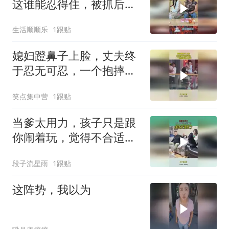
这谁能忍得住，被抓后没
脸见人了！
生活顺顺乐
1跟贴
媳妇蹬鼻子上脸，丈夫终
于忍无可忍，一个抱摔瞬
间上西天！
笑点集中营
1跟贴
当爹太用力，孩子只是跟
你闹着玩，觉得不合适就
说出来！
段子流星雨
1跟贴
这阵势，我以为