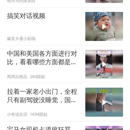
喂河马的陈加西
搞笑对话视频
爆笑卡通小剧场
中国和美国各方面进行对
比，看看哪些方面都是谁
领先
周周出精品
284跟贴
拉着一家老小出门，全程
只有副驾驶没睡觉，国产
车越来越离谱
小奇说生活
1694跟贴
宝马女司机占道疯狂骂