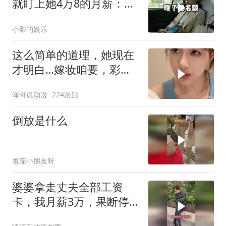
就盯上她4万8的月薪：转
我
小影的娱乐
这么简单的道理，她现在
才明白…嫁妆咱要，彩礼
咱也给！
泽哥说动漫
224跟贴
倒放是什么
番茄小朋友呀
婆婆拿走丈夫全部工资
卡，我月薪3万，果断停
做早饭