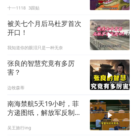
十一1118
3跟贴
被关七个月后马杜罗首次
开口！
我知道你的眼泪只是一种无奈
张良的智慧究竟有多厉
害？
边牧森蒂
南海禁航5天19小时，菲
方递图纸，解放军反制组
合拳已到位
吴王旅行ing