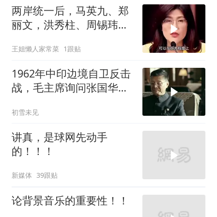
两岸统一后，马英九、郑
丽文，洪秀柱、周锡玮谁
宜任行政长官
王姐懒人家常菜
1跟贴
1962年中印边境自卫反击
战，毛主席询问张国华能
否获胜
初雪未见
讲真，是球网先动手
的！！！
新媒体
39跟贴
论背景音乐的重要性！！