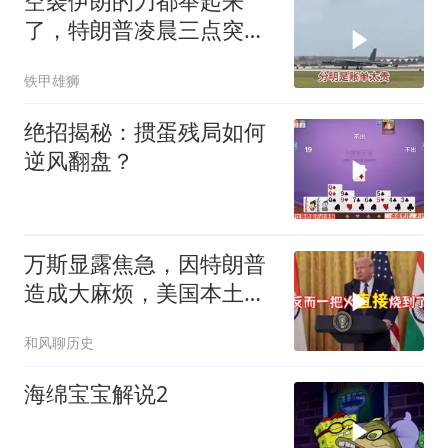
空袭伊朗的刀都举起来
了，特朗普凌晨三点突然
喊停
铁甲雄狮
绝招揭秘：掼蛋残局如何
逆风翻盘？
万斯显露焦急，因特朗普
造成大麻烦，美国本土有
受袭可能
和风聊历史
海绵宝宝解说2