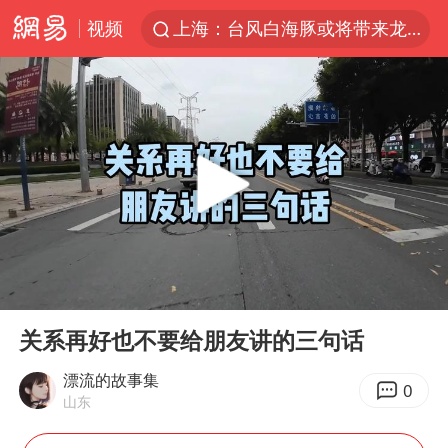
视频
上海：台风白海豚或将带来龙卷风
陈垣宇0-3张禹珍 国乒男单全军覆没
秋天的第一杯奶茶到底有多火
中巨芯：上半年归母净利润1405.77万元
四川宜宾高县4.9级地震致1死
东航：国内客票提前14天免费退改
美股存储板块集体大跌
00:00
01:26
日本试射“战斧”导弹，国防部回应
Play
Ent
full
广东雷州通报特教老师招聘违规事件
关系再好也不要给朋友讲的三句话
百花奖开幕式
漂流的故事集
0
山东
胡彦斌韩磊 谁帮谁