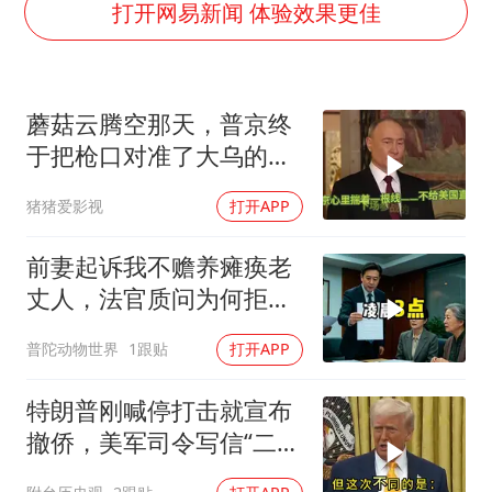
我国外贸延续良好增长态势
打开网易新闻 体验效果更佳
国防部：中国军队坚决反制任何闹海挑衅图谋
“新疆阿勒泰八月能滑雪”不实
蘑菇云腾空那天，普京终
女儿为争财产堵门阻挠父亲出殡
于把枪口对准了大乌的军
U17国足点球大战淘汰河床晋级决赛
火库
猪猪爱影视
打开APP
夯实基础开新局
前妻起诉我不赡养瘫痪老
丈人，法官质问为何拒不
履行赡养义务
普陀动物世界
1跟贴
打开APP
特朗普刚喊停打击就宣布
撤侨，美军司令写信“二选
一”，伊朗这回还会上当