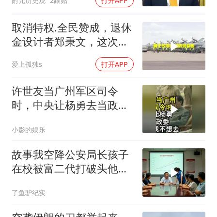
附允历史观
2跟贴
打开APP
吗？
取消特权.全民赞成，退休
金设计者郑秉文，这次站
在了风口浪尖
爱上孤独s
打开APP
许世友当广州军区司令
时，中央让杨勇去当政
委，杨勇说：我不想去
小影的娱乐
故事我空降公安局长孩子
在校被富二代打破头他爹
叫嚣开个价
了鱼驴纪实