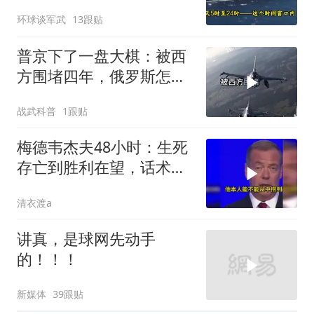
航母紧急后撤，黄岩岛主
环球谈军武
13跟贴
权已定
普京下了一盘大棋：被西
方围堵四年，俄罗斯怎么
反倒打出了国运翻盘？
战武科普
1跟贴
梅德韦杰夫48小时：生死
存亡到胜利在望，话术变
现实不变
清衣渡a
讲真，是球网先动手
的！！！
新媒体
39跟贴