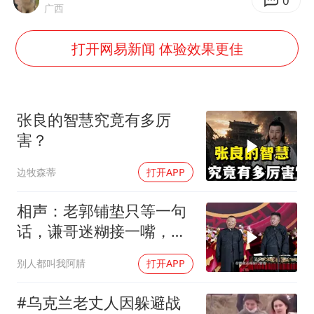
东航：国内客票提前14天免费退改
0
广西
国防部：坚决反制任何闹海挑衅图谋
打开网易新闻 体验效果更佳
日本试射“战斧”导弹，国防部回应
胡彦斌韩磊 谁帮谁
胡彦斌获《歌手2026》歌王
张良的智慧究竟有多厉
38岁演员求职万岁山NPC成功
害？
夯实基础开新局
边牧森蒂
打开APP
相声：老郭铺垫只等一句
话，谦哥迷糊接一嘴，包
袱瞬间完成升华
别人都叫我阿腈
打开APP
#乌克兰老丈人因躲避战