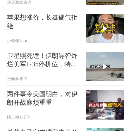
环球军武密语
苹果想涨价，长鑫硬气拒
绝
小年年Nian
卫星照死锤！伊朗导弹炸
烂美军F-35停机位，特朗
普这回真兜不住了
王同学来了
两件事令美国明白，对伊
朗开战麻烦重重
陌上桃花开的