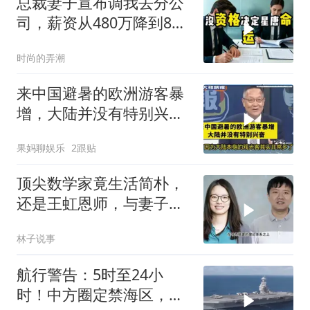
总裁妻子宣布调我去分公
司，薪资从480万降到8
万，我递交辞呈
时尚的弄潮
来中国避暑的欧洲游客暴
增，大陆并没有特别兴
奋！介文汲
果妈聊娱乐
2跟贴
顶尖数学家竟生活简朴，
还是王虹恩师，与妻子合
照慈眉善目
林子说事
航行警告：5时至24小
时！中方圈定禁海区，美