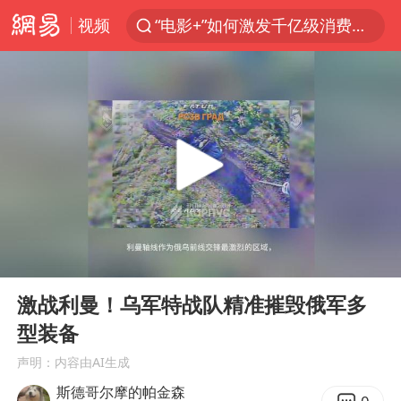
视频
“电影+”如何激发千亿级消费新活力？
福建省泉州市委书记张毅恭接受纪律审查和监察调查
台风白海豚已进入24小时警戒线
全球首个长时储能一体化产业园量产
U17国足点球大战淘汰河床晋级决赛
四川宜宾市高县4.9级地震致1人死亡
上海：台风白海豚或将带来龙卷风
00:00
01:05
名创优品回应女子吐槽内裤质量差
Play
Ent
full
“今天得有40℃了吧 为啥还不预警”
激战利曼！乌军特战队精准摧毁俄军多
型装备
中国女篮70-67险胜尼日利亚女篮
声明：内容由AI生成
秋天的第一杯奶茶到底有多火
斯德哥尔摩的帕金森