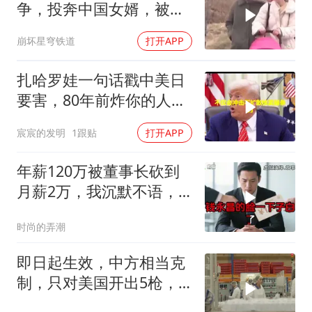
争，投奔中国女婿，被眼
前城市繁荣震惊
崩坏星穹铁道
打开APP
扎哈罗娃一句话戳中美日
要害，80年前炸你的人，
给你撑核保护伞
宸宸的发明
1跟贴
打开APP
年薪120万被董事长砍到
月薪2万，我沉默不语，
当天竞品出12倍薪资挖走
时尚的弄潮
我
即日起生效，中方相当克
制，只对美国开出5枪，
商务部二号令颁布