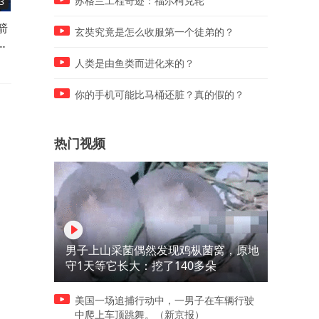
苏格兰工程奇迹：福尔柯克轮
3
06:27
00:09
箭
世锦赛上演不尊重杆法，火箭
这球太帅了！格列兹曼禁区
玄奘究竟是怎么收服第一个徒弟的？
强
爆杆存在争议，塞尔比赢了还
点铲射破门
不高兴！
人类是由鱼类而进化来的？
你的手机可能比马桶还脏？真的假的？
热门视频
男子上山采菌偶然发现鸡枞菌窝，原地
守1天等它长大：挖了140多朵
美国一场追捕行动中，一男子在车辆行驶
中爬上车顶跳舞。（新京报）