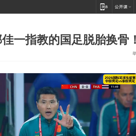
邵佳一指教的国足脱胎换骨