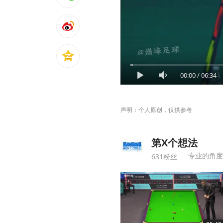
00:00
/
06:34
声明：个人原创，仅供参考
第X个想法
专业的角度
631粉丝