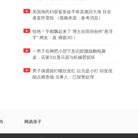
美国渔民钓获鲨鱼徒手将其拽回大海 目击
者直呼震惊 （视频来源：参考消息）
惊艳！字都飘起来了 博主在田间创作“悬浮
字” 网友：真·裸眼3D！
一男子在网吧小憩下意识蹬腿踹翻电脑
桌，店家3台显示器与机械臂损坏
男子偶遇路灯螺丝发红 以为是小灯 却发现
能点燃香烟 当事人：已报警处理
尚
网易亲子