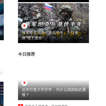
俄军坦克兵潜伏敌后半年，T-72变
身“地下堡垒”
今日推荐
这所印度大学开学，为什么我国如此重
视？