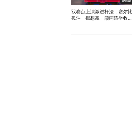
05:48
双赛点上演激进杆法，塞尔
孤注一掷想赢，颜丙涛坐收
翁之利！