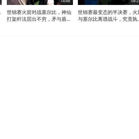
14:48
08:2
比
世锦赛火箭对战塞尔比，神仙
世锦赛最变态的半决赛，火
渔
打架杆法层出不穷，矛与盾终
与塞尔比离谱战斗，究竟孰
极较量！
孰弱呢！