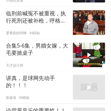
小怪吃美食
临刑前喊冤不被重视，执
行死刑还被补枪，呼格吉
勒图被捕后的62天
爱看剧的阿峰
34跟贴
合集5-6集，男婚女嫁，大
毛要掀桌子
天才设计师
讲真，是球网先动手
的！！！
新媒体
39跟贴
论背景音乐的重要性！！