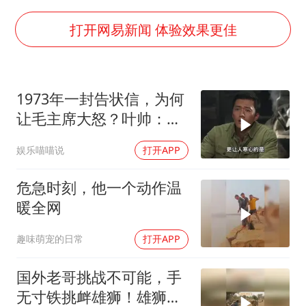
多所幼师院校开设养老专业
泰国校园枪击事件已致8死30余伤
打开网易新闻 体验效果更佳
老人被城管撞倒后离世亲属质疑记录仪
薛之谦杭州站演唱会取消
1973年一封告状信，为何
必胜客，被正式买断
让毛主席大怒？叶帅：杀
四川宜宾地震网友称睡觉被摇醒
一儆百！
娱乐喵喵说
打开APP
习近平心系体育强国建设
危急时刻，他一个动作温
暖全网
趣味萌宠的日常
打开APP
国外老哥挑战不可能，手
无寸铁挑衅雄狮！雄狮居