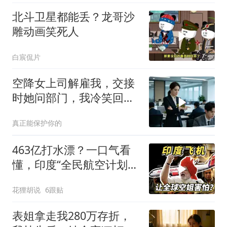
北斗卫星都能丢？龙哥沙
雕动画笑死人
白宸侃片
空降女上司解雇我，交接
时她问部门，我冷笑回
答：明天
真正能保护你的
463亿打水漂？一口气看
懂，印度“全民航空计划”
翻车史！
花狸胡说
6跟贴
表姐拿走我280万存折，