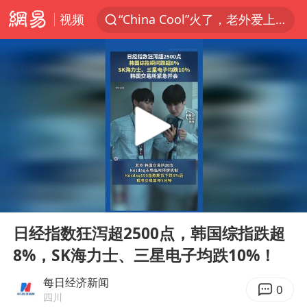
视频
“China Cool”火了，老外爱上中国避暑游
台风白海豚闭眼浙江上海处于危险半圆
香港宏福苑火灾或由烟头引起
云南一地村民过火把节意外灼伤16人
张本智和：零封向鹏不意外
泰国初中生饮弹自尽前开了26枪
用AI造出新病毒意味着什么
00:00
00:10
今年第二强台风将带来多大影响
Play
Ent
full
浙江最强风雨时段已锁定
日经指数狂泻超2500点，韩国综指跌超
8%，SK海力士、三星电子均跌10%！
上半年国内居民出游人次34.63亿
女子被狗舔脚确诊三级暴露 医生回应
每日经济新闻
0
四川