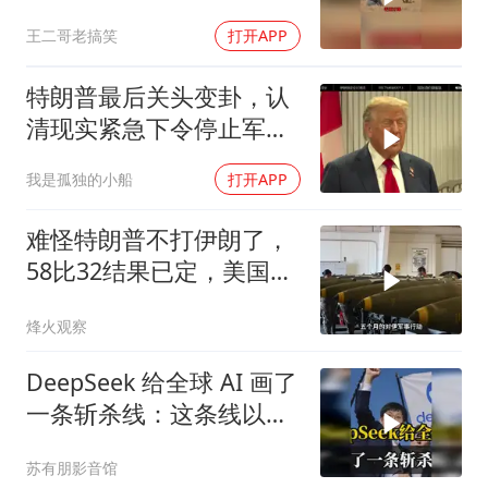
然被他打败了！
王二哥老搞笑
打开APP
特朗普最后关头变卦，认
清现实紧急下令停止军事
行动
我是孤独的小船
打开APP
难怪特朗普不打伊朗了，
58比32结果已定，美国专
家：一个时代结束
烽火观察
DeepSeek 给全球 AI 画了
一条斩杀线：这条线以下
的，趁早都别干了！
苏有朋影音馆