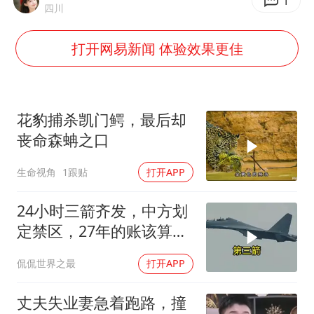
泰国一女公务员妆容引争议 本人回应
1
四川
法国将禁止“未经同意的电话营销”
打开网易新闻 体验效果更佳
24小时不关空调 电费会更低吗
中国养老床位“三连降”
多地要求领导干部带头休假
花豹捕杀凯门鳄，最后却
吉林一“温度计大楼”读数爆表
丧命森蚺之口
东方甄选被判赔偿江小白30万元
生命视角
1跟贴
打开APP
奋进开新局 实干挑大梁
24小时三箭齐发，中方划
定禁区，27年的账该算
了，强制拖船摆上台面
侃侃世界之最
打开APP
丈夫失业妻急着跑路，撞