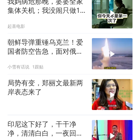
我妈病危那晚，婆婆全家
集体关机；我没闹只做1
事，6天后她打来电话：
起喜电影
你是不是疯了？
朝鲜导弹重锤乌克兰！爱
国者防空告急，面对俄朝
联手，泽连斯基到底有多
小雪有话说
1跟贴
绝望？
局势有变，郑丽文最新两
岸表态来了
印尼这下好了，干干净
净，清清白白，一夜回到