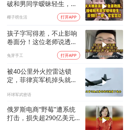
破和男同学暧昧轻生，反
倒打一耙官官怒怼
椰子唠生活
打开APP
孩子字写得差，不止影响
卷面分！这位老师说透了
背后的原因
兔芽手工
打开APP
被40公里外火控雷达锁
定，菲律宾军机掉头就
跑，欧盟1500万也救不了
环球军武密语
场
俄罗斯电商“野莓”遭系统
打击，损失超290亿美元#
野莓＃殃及池鱼