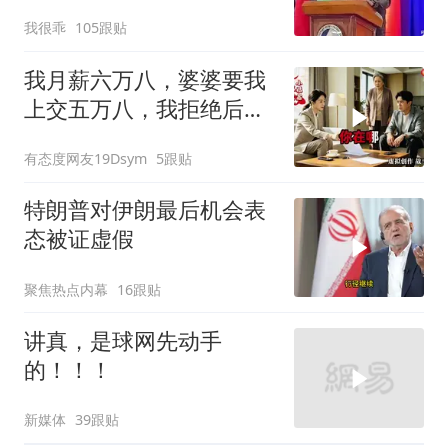
了从前（3） (2)
我很乖
105跟贴
我月薪六万八，婆婆要我
上交五万八，我拒绝后她
换了门锁，12天后我决意
有态度网友19Dsym
5跟贴
离婚
特朗普对伊朗最后机会表
态被证虚假
聚焦热点内幕
16跟贴
讲真，是球网先动手
的！！！
新媒体
39跟贴