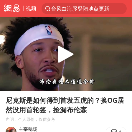
视频
台风白海豚登陆地点更新
以“新”破局 首发经济点亮城市消费活力
台风白海豚进入48小时警戒线
佛得角门将亮相智利俱乐部主场
中方回应是否在太平洋海底开采稀土
看守所辅警收受10万获刑1年
宇树科技发行价格150.80元/股
00:00
05:17
宇树科技王兴兴身家有望超200亿元
Play
Ent
full
五粮液渠道价一箱上涨近百元
尼克斯是如何得到首发五虎的？换OG居
然没用首轮签，捡漏布伦森
CIA被曝已秘密设立古巴工作组
声明：个人原创，仅供参考
U17国足1分钟轰2球
主宰稳场