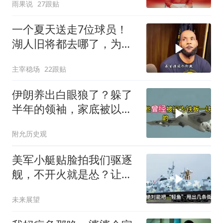
雨果说
27跟贴
一个夏天送走7位球员！
湖人旧将都去哪了，为何
合同越签越小？
主宰稳场
22跟贴
伊朗养出白眼狼了？躲了
半年的领袖，家底被以色
列摸得一干二净
附允历史观
美军小艇贴脸拍我们驱逐
舰，不开火就是怂？让印
度来教你怎么丢人
未来展望