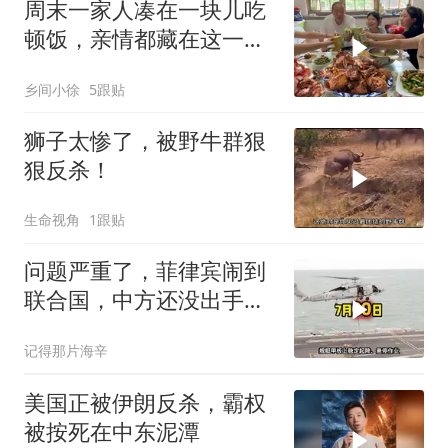
周末一家人凑在一块儿吃
顿饭，亲情都藏在这一饭
一菜里
乡间小徐
5跟贴
狮子太惨了，被野牛群狠
狠反杀！
生命视角
1跟贴
问题严重了，菲律宾闹到
联合国，中方还没出手，
东盟两国先出手了
记得那片海辛
美国正被伊朗反杀，霸权
被按死在中东泥潭