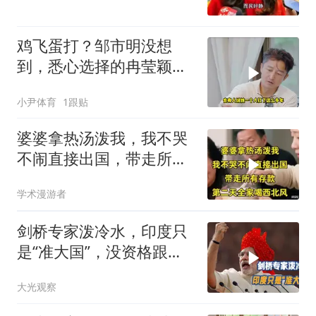
鸡飞蛋打？邹市明没想
到，悉心选择的冉莹颖，
击碎了他最后的体面
小尹体育
1跟贴
婆婆拿热汤泼我，我不哭
不闹直接出国，带走所有
存款，第二天全家
学术漫游者
剑桥专家泼冷水，印度只
是“准大国”，没资格跟中
美平起平坐
大光观察