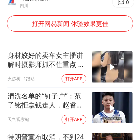
沙特否认与胡塞武装举行会谈
0
四川
乘客脱鞋散发异味 司机提醒反被怼
打开网易新闻 体验效果更佳
日本籍女网红在韩直播时自杀身亡
恩比德变瘦引热议
多专业取消艺考 文化工作者要有文化
身材姣好的卖车女主播讲
汕头市政府被约谈
解时摄影师抓不住重点 女
南太行山失联女孩最后信号不在山林
主播当场怒斥
火炼树
1跟贴
打开APP
总书记关心百姓身边这些民生大事
清洗名单的“钉子户”：范
子铭拒拿钱走人，赵睿亲
手掐灭交易流言
天气观察站
打开APP
特朗普宣布取消，不到24