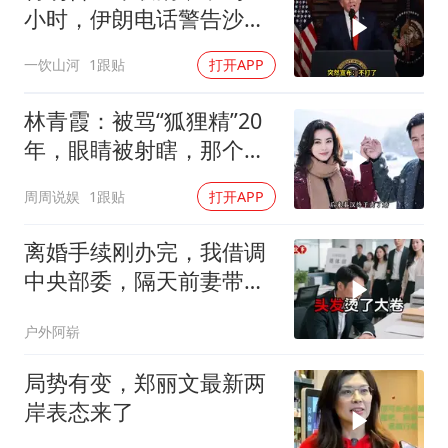
小时，伊朗电话警告沙
特，不要配合美国
一饮山河
1跟贴
打开APP
林青霞：被骂“狐狸精”20
年，眼睛被射瞎，那个男
人只问了一句“谁来出机票
周周说娱
1跟贴
打开APP
钱？”
离婚手续刚办完，我借调
中央部委，隔天前妻带新
欢来单位示威
户外阿崭
局势有变，郑丽文最新两
岸表态来了