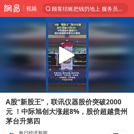
视频
顾客结账把钱扔地上 服务员霸气扔回
探寻“技能+”促就业创业新路
美国退回1000亿美元关税
山东财大教授刘海明逝世 终年38岁
李亚鹏向地铁吐血女孩捐99999元
台风白海豚或在华东沿海登陆
弹药库存告急 美军补货难
00:00
00:08
如何把百年大党建设得更加坚强有力
Play
Ent
full
香港殿堂级填词人黎彼得因病离世 终年76岁
A股“新股王”，联讯仪器股价突破2000
元 ！中际旭创大涨超8%，股价超越贵州
FIFA官方支持因凡蒂诺
茅台升第四
41岁女子为鼓励女儿考上985研究生
每日经济新闻