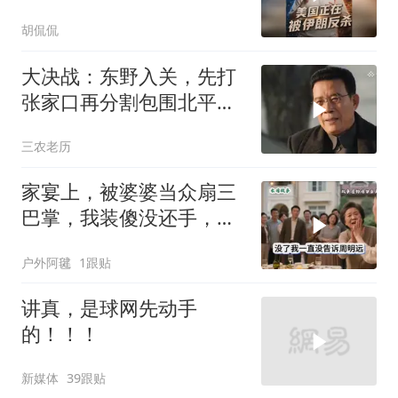
胡侃侃
大决战：东野入关，先打
张家口再分割包围北平，
让傅作义投诚，，
三农老历
家宴上，被婆婆当众扇三
巴掌，我装傻没还手，悄
悄卖别墅搬家，8天后丈
户外阿毽
1跟贴
夫全家10人被新户主请出
家门
讲真，是球网先动手
的！！！
新媒体
39跟贴