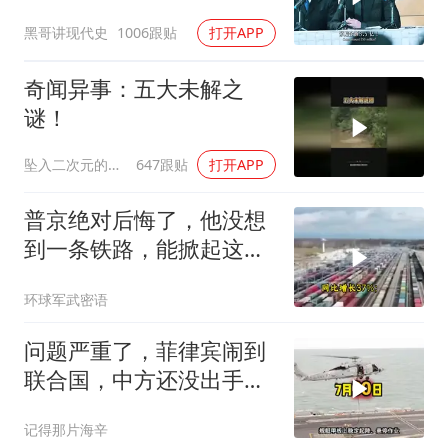
佩服！
黑哥讲现代史
1006跟贴
打开APP
奇闻异事：五大未解之
谜！
坠入二次元的海洋
647跟贴
打开APP
普京绝对后悔了，他没想
到一条铁路，能掀起这么
大的风浪，中亚格局彻底
环球军武密语
改写
问题严重了，菲律宾闹到
联合国，中方还没出手，
东盟两国先出手了
记得那片海辛