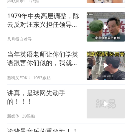
温心娱乐1
1跟贴
1979年中央高层调整，陈
云反对汪东兴担任领导职
务
风月得自难寻
当年英语老师让你们学英
语跟害你们似的，我就是
吃了没有文化的亏
塑料叉FOKU
1083跟贴
讲真，是球网先动手
的！！！
新媒体
39跟贴
论背景音乐的重要性！！