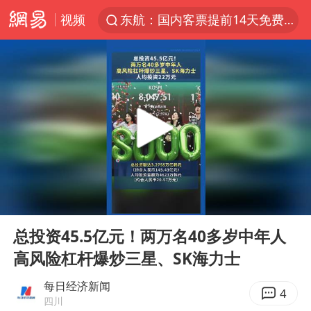
视频
东航：国内客票提前14天免费退改
台风白海豚加强
“电影+”如何激发千亿级消费新活力？
福建泉州市委书记张毅恭被查
我国货物贸易进出口超30万亿元
曝韩国足协为外籍裁判员安排色情招待
向鹏0-3不敌张本智和
00:00
00:08
佛山通报笔试前13被淘汰后5名进体检
Play
Ent
full
“新疆阿勒泰八月能滑雪”不实
总投资45.5亿元！两万名40多岁中年人
高风险杠杆爆炒三星、SK海力士
广东雷州通报特教老师招聘违规事件
“立秋的第一杯奶茶”又爆单了
每日经济新闻
4
四川