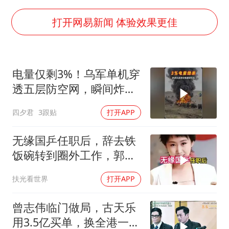
陈幸同晋级WTT横滨冠军赛8强
泰国枪击案凶手先杀祖父母后行凶
打开网易新闻 体验效果更佳
超颖电子拟投资20.86亿建设新项目
山东一元代青花杯离奇失踪
电量仅剩3%！乌军单机穿
国防部：中国军队坚决反制任何闹海挑衅图谋
透五层防空网，瞬间炸飞
宇树科技中一签需缴款7.54万元
俄军车队
四夕君
3跟贴
打开APP
两名乘客在飞机上因调节座椅起冲突
山东潍坊发布大风黄色预警
无缘国乒任职后，辞去铁
饭碗转到圈外工作，郭跃
夯实基础开新局
如今级别年薪多少
扶光看世界
打开APP
曾志伟临门做局，古天乐
用3.5亿买单，换全港一声