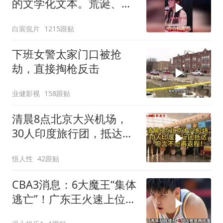
的文学化文本。荒诞、激
愤又温暖
白宸侃片
1215跟贴
下班女警太家门口被抢
劫，直接掏枪反击
业健影视
158跟贴
清晨8点北京大兴机场，
30人印度旅行团，抵达，
坦言不愿再返程！
悟人性
42跟贴
CBA3消息：6大魔王“集体
逃亡”！广东王火速上位，
王牌锋线回归