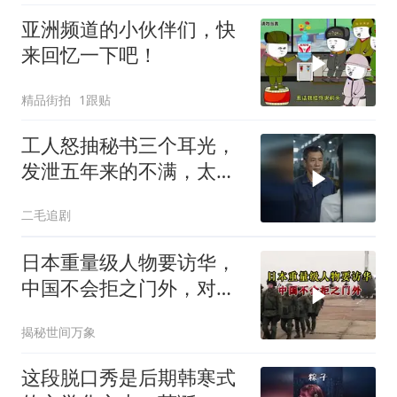
亚洲频道的小伙伴们，快
来回忆一下吧！
精品街拍
1跟贴
工人怒抽秘书三个耳光，
发泄五年来的不满，太解
气了！
二毛追剧
日本重量级人物要访华，
中国不会拒之门外，对日
本公事公办就够了
揭秘世间万象
这段脱口秀是后期韩寒式