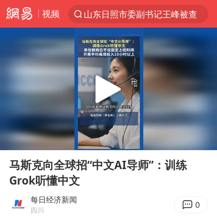
视频
山东日照市委副书记王峰被查
探寻“技能+”促就业创业新路
白海豚体型堪比东三省
24小时不关空调 电费反而更低？
山东财大教授刘海明逝世 终年38岁
美国退回1000亿美元关税
顾客结账把钱扔地上 服务员霸气扔回
00:00
00:10
李亚鹏向地铁吐血女孩捐99999元
Play
Ent
full
香港殿堂级填词人黎彼得因病离世 终年76岁
马斯克向全球招“中文AI导师”：训练
Grok听懂中文
台风白海豚或在华东沿海登陆
“银行午休1.5小时”留个窗口行不行
每日经济新闻
0
四川