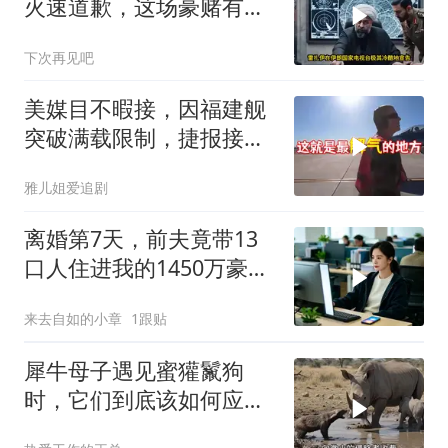
火速道歉，这场豪赌有多
疯狂？
下次再见吧
美媒目不暇接，因福建舰
突破满载限制，捷报接连
而来
雅儿姐爱追剧
离婚第7天，前夫竟带13
口人住进我的1450万豪
宅，一开门全傻眼
来去自如的小章
1跟贴
犀牛母子遇见蜜獾鬣狗
时，它们到底该如何应
对？