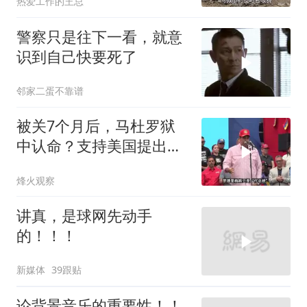
热爱工作的王总
警察只是往下一看，就意
识到自己快要死了
邻家二蛋不靠谱
被关7个月后，马杜罗狱
中认命？支持美国提出的
主张，委风向已变
烽火观察
讲真，是球网先动手
的！！！
新媒体
39跟贴
论背景音乐的重要性！！