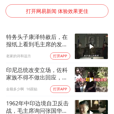
41岁女子为鼓励女儿考上985研究生
弹药库存告急 美军补货难
打开网易新闻 体验效果更佳
沙特否认与胡塞武装举行会谈
如何把百年大党建设得更加坚强有力
特务头子康泽特赦后，在
乘客脱鞋散发异味 司机提醒反被怼
报纸上看到毛主席的发
日本籍女网红在韩直播时自杀身亡
言，激动得不省人事
老家的诗和远方
打开APP
太阳表面最高分辨率图像来了
总书记关心百姓身边这些民生大事
印尼总统改变立场，佐科
家族不得不做出回应，局
势分析
金额多少啊
16跟贴
打开APP
1962年中印边境自卫反击
战，毛主席询问张国华能