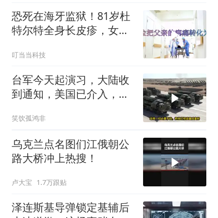
恐死在海牙监狱！81岁杜
特尔特全身长皮疹，女儿
悲痛做最坏打算2
叮当当科技
台军今天起演习，大陆收
到通知，美国已介入，日
本涉台表述也变了
笑饮孤鸿非
乌克兰点名图们江俄朝公
路大桥冲上热搜！
卢大宝
1.7万跟贴
泽连斯基导弹锁定基辅后