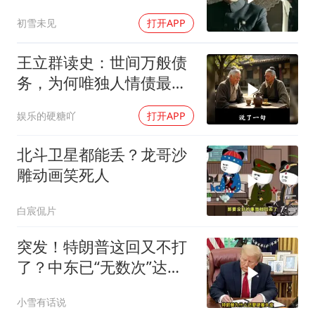
否获胜
初雪未见
打开APP
王立群读史：世间万般债
务，为何唯独人情债最难
偿还？
娱乐的硬糖吖
打开APP
北斗卫星都能丢？龙哥沙
雕动画笑死人
白宸侃片
突发！特朗普这回又不打
了？中东已“无数次”达成
停火协议
小雪有话说