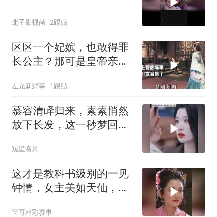
北子影视菌
2跟贴
区区一个妃嫔，也敢得罪
长公主？那可是皇帝亲
姐、太后亲闺女啊！
左允新鲜事
1跟贴
慕容清峄归来，素素悄然
放下长发，这一秒梦回从
前
观星赏月
这才是教科书级别的一见
钟情，女主美如天仙，男
主瞬间看直了眼
宝哥精彩赛事