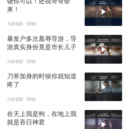
饶你可以！还我哥哥命
来！
火娃追剧
1跟贴
暴发户多次羞辱导游，导
游真实身份竟是市长儿子
火娃追剧
1跟贴
刀斧加身的时候你就知道
疼了
火娃追剧
1跟贴
在天上我是狗，在地上我
就是吞日神君