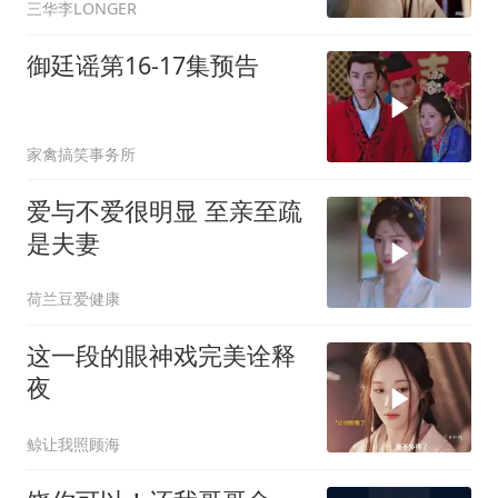
三华李LONGER
御廷谣第16-17集预告
家禽搞笑事务所
爱与不爱很明显 至亲至疏
是夫妻
荷兰豆爱健康
这一段的眼神戏完美诠释
夜
鲸让我照顾海