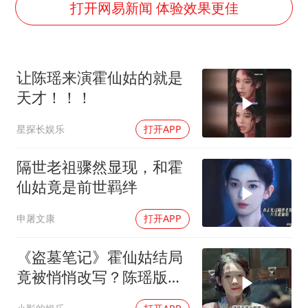
船舶避风项目停工 多地全力防台风
打开网易新闻 体验效果更佳
我国编制完成新版全月地质图
男子结婚8年发现3个女儿均非亲生
让陈瑶来演霍仙姑的就是
消费新图景｜多举措提升消费体验 释放夏日经济活力
天才！！！
奋进开新局 实干挑大梁
星探长娱乐
打开APP
隔世老祖骤然显现，和霍
仙姑竟是前世羁绊
申屠文康
打开APP
《盗墓笔记》霍仙姑结局
竟被悄悄改写？陈瑶版暗
藏真相