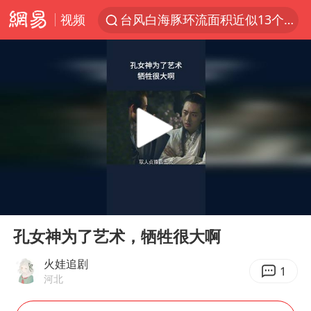
视频
台风白海豚环流面积近似13个浙江
Meta被判支付5.67亿美元
台风白海豚逼近 暴雨大暴雨来袭
OpenAI为免费用户升级GPT-5.6 Luna
47岁妈妈突然产女 26岁女儿：很震惊
中国稀土盘中涨停
日本广岛民众举行游行反对政府行径
00:00
01:36
21楼高空抛物嫌疑人被拘留
Play
Ent
full
实探山东最热的“中国蔬菜之乡”
孔女神为了艺术，牺牲很大啊
女子开一天一夜空调后二氧化碳中毒
火娃追剧
1
河北
台风白海豚最新路径研判来了