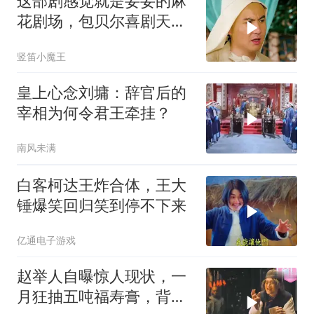
这部剧感觉就是妥妥的麻
花剧场，包贝尔喜剧天赋
还差点意思！
竖笛小魔王
皇上心念刘墉：辞官后的
宰相为何令君王牵挂？
南风未满
白客柯达王炸合体，王大
锤爆笑回归笑到停不下来
亿通电子游戏
赵举人自曝惊人现状，一
月狂抽五吨福寿膏，背后