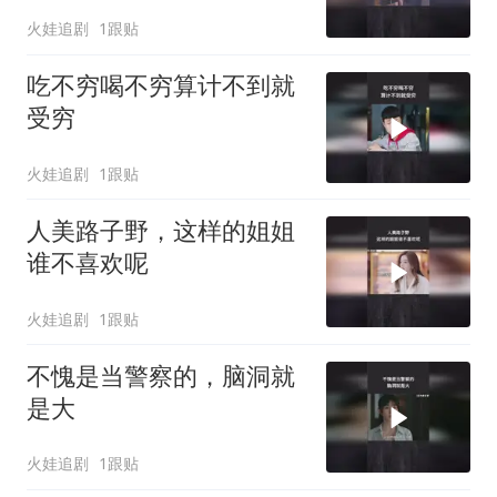
火娃追剧
1跟贴
吃不穷喝不穷算计不到就
受穷
火娃追剧
1跟贴
人美路子野，这样的姐姐
谁不喜欢呢
火娃追剧
1跟贴
不愧是当警察的，脑洞就
是大
火娃追剧
1跟贴