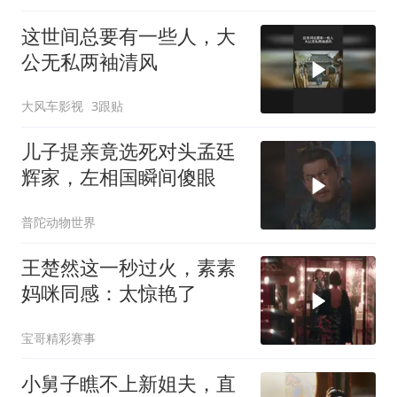
这世间总要有一些人，大
公无私两袖清风
大风车影视
3跟贴
儿子提亲竟选死对头孟廷
辉家，左相国瞬间傻眼
普陀动物世界
王楚然这一秒过火，素素
妈咪同感：太惊艳了
宝哥精彩赛事
小舅子瞧不上新姐夫，直