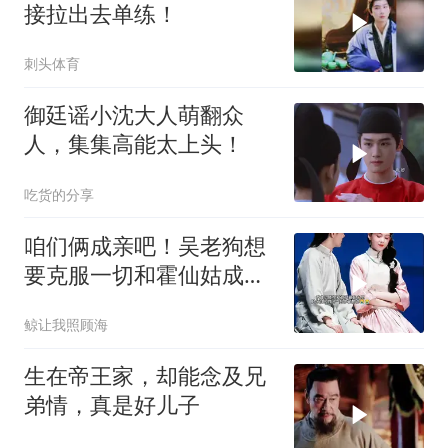
接拉出去单练！
刺头体育
御廷谣小沈大人萌翻众
人，集集高能太上头！
吃货的分享
咱们俩成亲吧！吴老狗想
要克服一切和霍仙姑成
亲，可最
鲸让我照顾海
生在帝王家，却能念及兄
弟情，真是好儿子