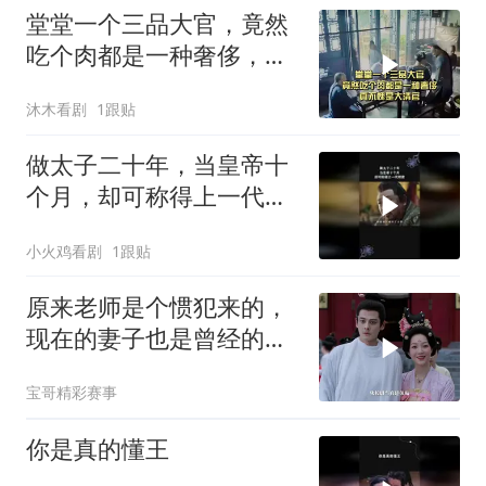
堂堂一个三品大官，竟然
吃个肉都是一种奢侈，真
不愧是大清官
沐木看剧
1跟贴
做太子二十年，当皇帝十
个月，却可称得上一代明
君
小火鸡看剧
1跟贴
原来老师是个惯犯来的，
现在的妻子也是曾经的学
生
宝哥精彩赛事
你是真的懂王