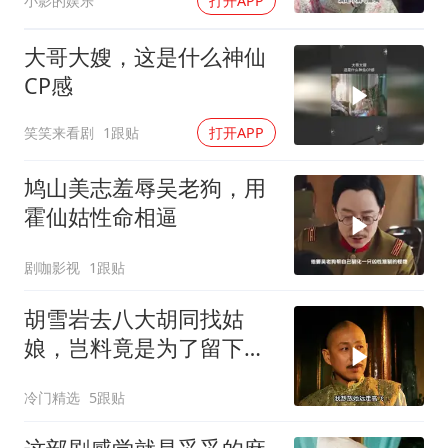
小影的娱乐
打开APP
大哥大嫂，这是什么神仙
CP感
笑笑来看剧
1跟贴
打开APP
鸠山美志羞辱吴老狗，用
霍仙姑性命相逼
剧咖影视
1跟贴
胡雪岩去八大胡同找姑
娘，岂料竟是为了留下好
名声
冷门精选
5跟贴