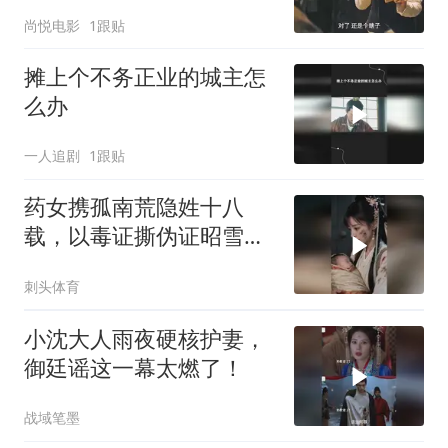
真相耐人寻味
尚悦电影
1跟贴
摊上个不务正业的城主怎
么办
一人追剧
1跟贴
药女携孤南荒隐姓十八
载，以毒证撕伪证昭雪将
军冤案
刺头体育
小沈大人雨夜硬核护妻，
御廷谣这一幕太燃了！
战域笔墨