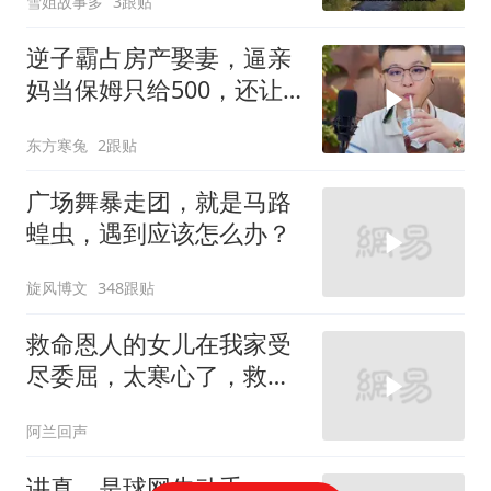
雪姐故事多
3跟贴
逆子霸占房产娶妻，逼亲
妈当保姆只给500，还让
她装远房亲戚
东方寒兔
2跟贴
广场舞暴走团，就是马路
蝗虫，遇到应该怎么办？
旋风博文
348跟贴
救命恩人的女儿在我家受
尽委屈，太寒心了，救命
之恩大于天！
阿兰回声
讲真，是球网先动手