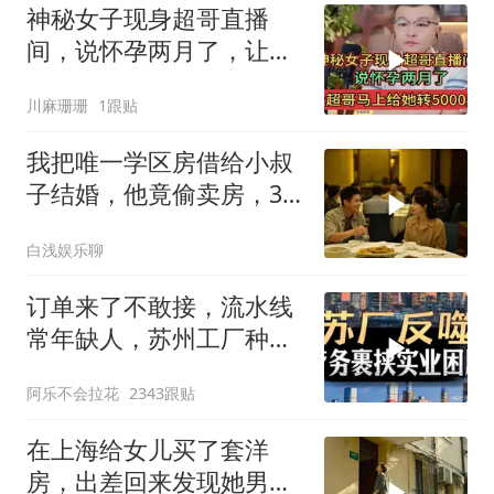
神秘女子现身超哥直播
间，说怀孕两月了，让超
哥马上给她转5000元
川麻珊珊
1跟贴
我把唯一学区房借给小叔
子结婚，他竟偷卖房，3
天后夫妻被刑拘
白浅娱乐聊
订单来了不敢接，流水线
常年缺人，苏州工厂种下
的因，如今尝到苦
阿乐不会拉花
2343跟贴
在上海给女儿买了套洋
房，出差回来发现她男友