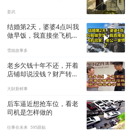
一家4口在住，我不
姜武
结婚第2天，婆婆4点叫我
做早饭，我直接坐飞机回
家，老公一家懵了！
雪姐故事多
老乡欠钱十年不还，开着
店铺却说没钱？财产转给
妻子装穷
大財新鲜事
后车逼近想抢车位，看老
司机是怎样做的
往事在未来
595跟贴