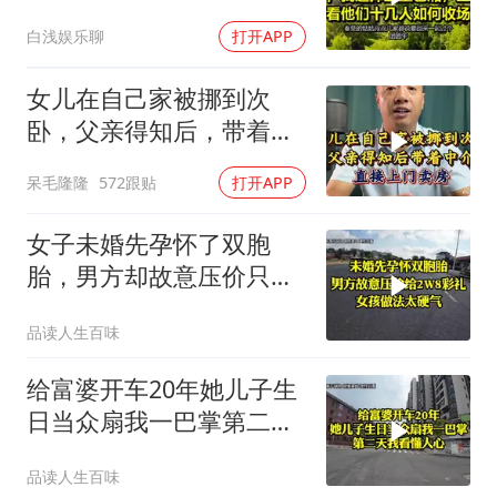
们十几人如何收场
白浅娱乐聊
打开APP
女儿在自己家被挪到次
卧，父亲得知后，带着中
介直接上门卖房
呆毛隆隆
572跟贴
打开APP
女子未婚先孕怀了双胞
胎，男方却故意压价只给
2万8彩礼
品读人生百味
给富婆开车20年她儿子生
日当众扇我一巴掌第二天
我看懂人心
品读人生百味