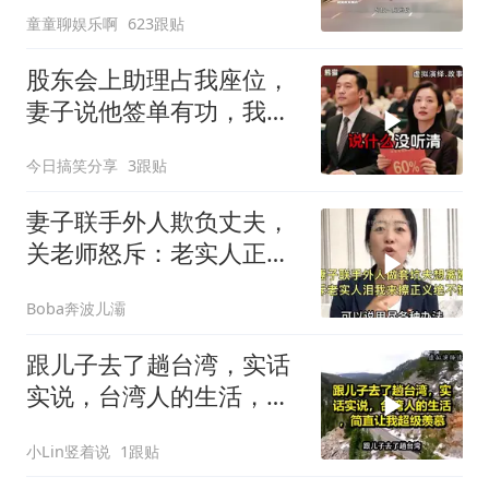
童童聊娱乐啊
623跟贴
股东会上助理占我座位，
妻子说他签单有功，我抛
售60%股份：董事长也让
今日搞笑分享
3跟贴
给他当
妻子联手外人欺负丈夫，
关老师怒斥：老实人正义
绝不缺席！
Boba奔波儿灞
跟儿子去了趟台湾，实话
实说，台湾人的生活，简
直让我超级羡慕
小Lin竖着说
1跟贴