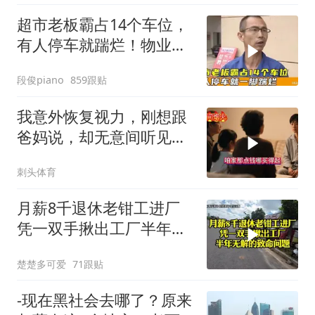
超市老板霸占14个车位，
有人停车就踹烂！物业表
示没人敢管！
段俊piano
859跟贴
我意外恢复视力，刚想跟
爸妈说，却无意间听见妹
妹跟爸妈的聊天
刺头体育
月薪8千退休老钳工进厂
凭一双手揪出工厂半年无
解的致命问题
楚楚多可爱
71跟贴
-现在黑社会去哪了？原来