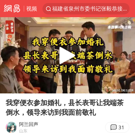
视频
福建省泉州市委书记张毅恭接受纪律审查和监察调查
台风白海豚实时路径
“电影+”如何激发千亿级消费新活力？
秘鲁和墨西哥宣布恢复外交关系
沙特土耳其巴基斯坦签署共同防务协议
中医教你一招提升气血
全球首个长时储能一体化产业园量产
00:00
51:24
四川宜宾市高县4.9级地震致1人死亡
Play
Ent
full
胜宏科技：股票交易异常波动
我穿便衣参加婚礼，县长表哥让我端茶
倒水，领导来访到我面前敬礼
中巨芯：上半年归母净利润1405.77万元
美股存储板块集体大跌
阿兰回声
31
山东