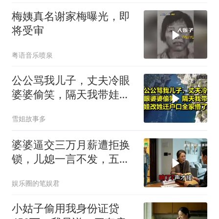
梅姨真名谢家梅曝光，即
将受审
粤语音乐喷泉
公公骂我儿子，丈夫冷眼
婆婆偷笑，隔天我带娃改
姓迁户口全家懵了！
雪姐故事多
婆婆逼交三万月薪遭拒换
锁，儿媳一言不发，五天
后丈夫收传票
娱乐圈的笔娱君
小姑子偷用我身份证贷