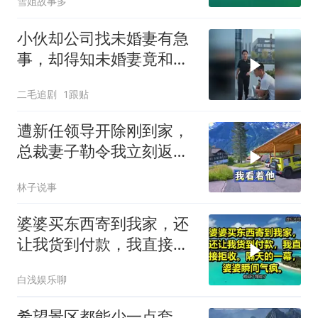
雪姐故事多
小伙却公司找未婚妻有急
事，却得知未婚妻竟和别
人订婚！
二毛追剧
1跟贴
遭新任领导开除刚到家，
总裁妻子勒令我立刻返
岗，我直言她无权命令我
林子说事
婆婆买东西寄到我家，还
让我货到付款，我直接拒
收。隔天的一幕，婆婆瞬
白浅娱乐聊
间气疯
希望景区都能少一点套