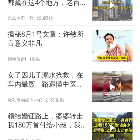
都藏在这4个地方，老百
姓干万别惹
亿点点不一样
553跟贴
揭秘8月1号文章：许敏所
言意义非凡
卿何薄命l
1跟贴
女子因儿子溺水抢救，在
车内晕厥。路遇懂中医的
大爷拍胳膊施救，为大爷
弥勒市融媒体中心
2159跟贴
点赞！
领结婚证路上，婆婆转走
我180万首付给小叔，我
当场反击让她傻眼！