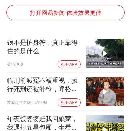
U17国足点球大战淘汰河床晋级决赛
百花奖开幕式
打开网易新闻 体验效果更佳
38岁演员求职万岁山NPC成功
老中医：立秋后养心是关键
钱不是护身符，真正靠得
国防部：中国军队坚决反制任何闹海挑衅图谋
住的是什么
我国外贸延续良好增长态势
蓝猫说剧
打开APP
东航：国内客票提前14天免费退改
欧阳娜娜窦靖童好搭
临刑前喊冤不被重视，执
行死刑还被补枪，呼格吉
夯实基础开新局
勒图被捕后的62天
爱看剧的阿峰
34跟贴
打开APP
年夜饭婆婆赶我回娘家，
我退掉五星包厢，坐看他