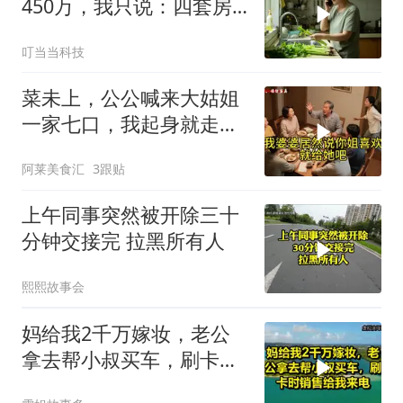
450万，我只说：四套房
三辆车全款
叮当当科技
菜未上，公公喊来大姑姐
一家七口，我起身就走，
他怒喊：一万三谁付？
阿莱美食汇
3跟贴
上午同事突然被开除三十
分钟交接完 拉黑所有人
熙熙故事会
妈给我2千万嫁妆，老公
拿去帮小叔买车，刷卡时
销售给我来电！