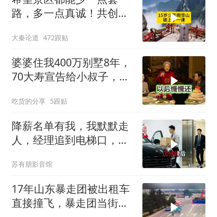
路，多一点真诚！共创良
好旅游环境！
大秦论道
472跟贴
婆婆住我400万别墅8年，
70大寿宣告给小叔子，
我：天没黑你做梦呢？
吃货的分享
5跟贴
降薪名单有我，我默默走
人，经理追到电梯口，见
我坐上保时捷愣住
苏有朋影音馆
17年山东暴走团被出租车
直接撞飞，暴走团当街拦
路为什么如此猖獗