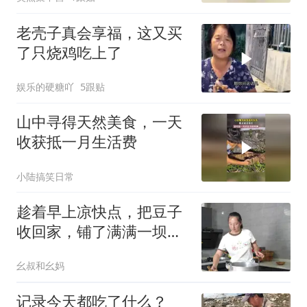
老壳子真会享福，这又买
了只烧鸡吃上了
娱乐的硬糖吖
5跟贴
山中寻得天然美食，一天
收获抵一月生活费
小陆搞笑日常
趁着早上凉快点，把豆子
收回家，铺了满满一坝
子，幺妈还说请大家来吃
幺叔和幺妈
豆花儿哦！
记录今天都吃了什么？