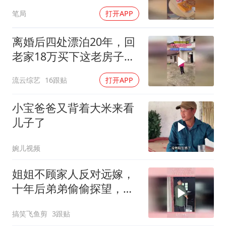
笔局
打开APP
离婚后四处漂泊20年，回
老家18万买下这老房子，
终于有一个家了！
流云综艺
16跟贴
打开APP
小宝爸爸又背着大米来看
儿子了
婉儿视频
姐姐不顾家人反对远嫁，
十年后弟弟偷偷探望，所
有委屈瞬间发泄
搞笑飞鱼剪
3跟贴