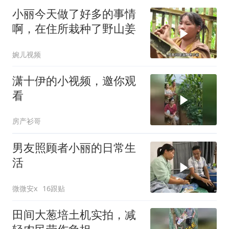
小丽今天做了好多的事情
啊，在住所栽种了野山姜
婉儿视频
潇十伊的小视频，邀你观
看
房产衫哥
男友照顾者小丽的日常生
活
微微安x
16跟贴
田间大葱培土机实拍，减