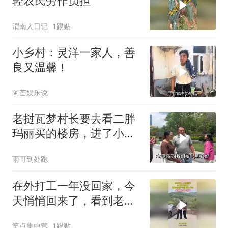
轻农民劳作负担
渭南人日记
1跟贴
小乡村：灵洋一家人，善
良又温馨！
阿芒娱乐说
老挝瓦梦村长要去看二胖
玛丽买的楼房，进了小区
连连称赞太漂亮了
雨哥到处跑
在外打工一年没回家，今
天悄悄回来了，看到老婆
那一刻眼泪止不住
笑点集中营
1跟贴