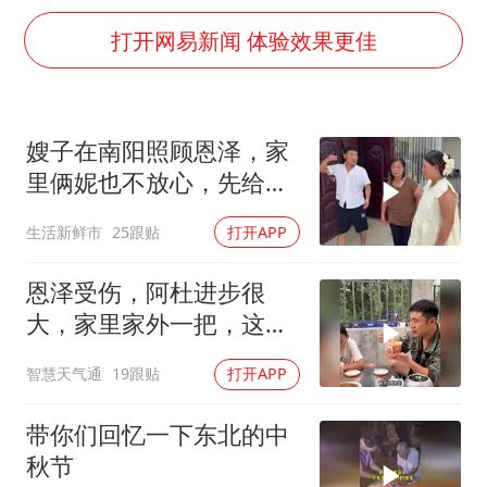
直击东北超：哈尔滨vs通辽
打开网易新闻 体验效果更佳
香港宏福苑火灾或由烟头引起
几元成本的AI广告导致千万市值蒸发
浙江台州《告全体市民书》
嫂子在南阳照顾恩泽，家
酒店回应车内过夜被收150元
里俩妮也不放心，先给她
白海豚将正面袭击贯穿浙江
们领家里也好招呼
生活新鲜市
25跟贴
打开APP
商场现钱学森巨幅海报 负责人回应
恩泽受伤，阿杜进步很
乐享全民健身 共筑健康中国
大，家里家外一把，这才
是当爸的样子
智慧天气通
19跟贴
打开APP
带你们回忆一下东北的中
秋节