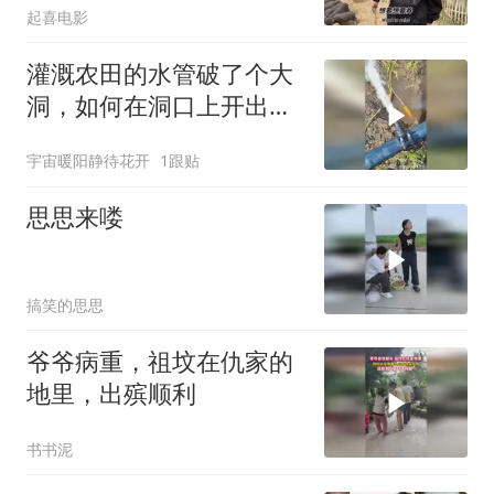
起喜电影
灌溉农田的水管破了个大
洞，如何在洞口上开出一
个支管？
宇宙暖阳静待花开
1跟贴
思思来喽
搞笑的思思
爷爷病重，祖坟在仇家的
地里，出殡顺利
书书泥