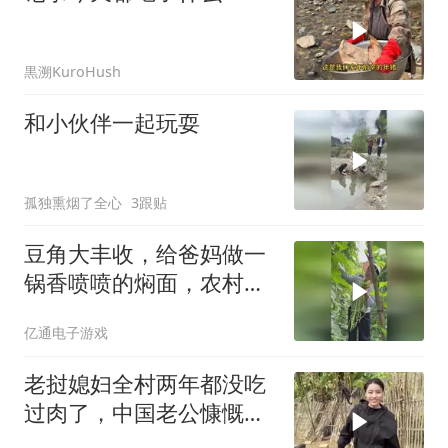
黒溯KuroHush
和小伙伴一起玩耍
孤独熏烟了全心
3跟贴
豆角大丰收，给爸妈做一
锅香喷喷的焖面，农村味
道真香
亿通电子游戏
老挝媳妇全村两年都没吃
过肉了，中国老公慷慨解
囊请全村吃杀猪