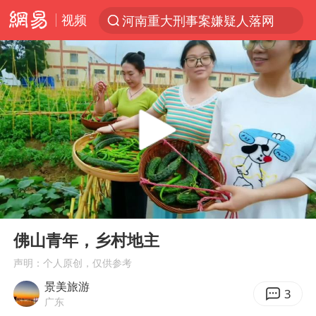
视频
河南重大刑事案嫌疑人落网
光影经济撬动暑期消费新蓝海
WTT横滨冠军赛国乒女单三将晋级四强
浙江上海等地有大雨或暴雨
《欢迎来龙餐馆》口碑
西湖突现狂风暴雨 游客瞬间被浇透
情侣在平潭拍日出时坠崖致一死一伤
00:00
00:21
香港正式允许“拒绝抢救”
Play
Ent
full
视频丨中国东方电气集团原党组副书记、董事宋致远被查
佛山青年，乡村地主
“不怕六爷挂得多 就怕六爷挂一颗”
声明：个人原创，仅供参考
景美旅游
杭州全市有序停课
3
广东